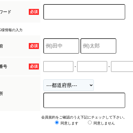
ワード
必須
客様情報の入力
前
必須
-
-
番号
必須
所
会員規約をご確認のうえ下記にチェックして下さい。
同意します
同意しません