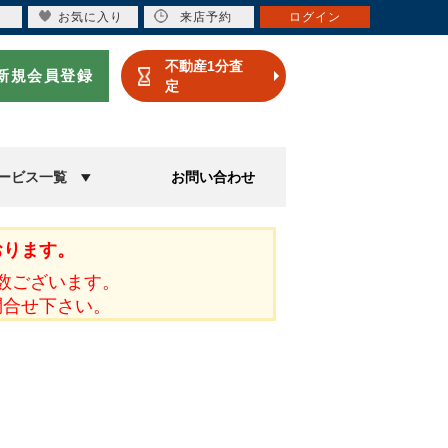
お気に入り
来店予約
ログイン
不動産1分査
新規会員登録
定
ービス一覧
お問い合わせ
おります。
数ございます。
問合せ下さい。