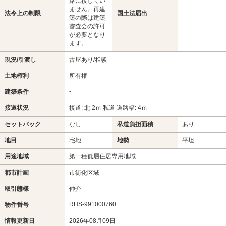
路に接してい
ません。再建
法令上の制限
国土法届出
築の際は建築
審査会の許可
が必要となり
ます。
現況/引渡し
古屋あり/相談
土地権利
所有権
-
建築条件
接道状況
接道: 北 2ｍ 私道 道路幅: 4ｍ
セットバック
なし
私道負担面積
あり
地目
宅地
地勢
平坦
用途地域
第一種低層住居専用地域
都市計画
市街化区域
取引態様
仲介
RHS-991000760
物件番号
情報更新日
2026年08月09日