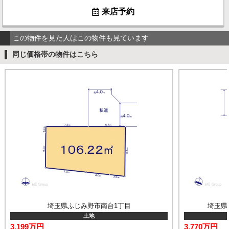
来店予約
この物件を見た人はこの物件も見ています
同じ価格帯の物件はこちら
埼玉県ふじみ野市南台1丁目
埼玉県
土地
3,199万円
3,770万円