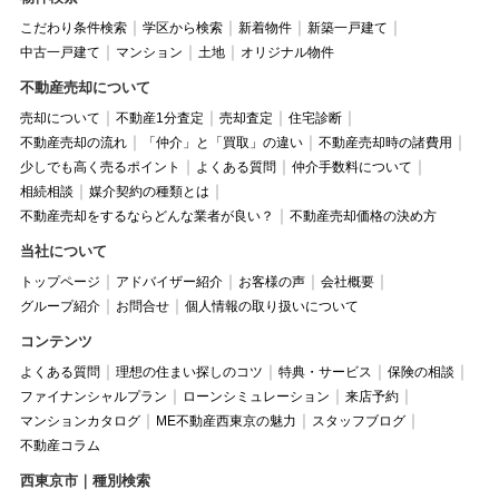
こだわり条件検索
学区から検索
新着物件
新築一戸建て
中古一戸建て
マンション
土地
オリジナル物件
不動産売却について
売却について
不動産1分査定
売却査定
住宅診断
不動産売却の流れ
「仲介」と「買取」の違い
不動産売却時の諸費用
少しでも高く売るポイント
よくある質問
仲介手数料について
相続相談
媒介契約の種類とは
不動産売却をするならどんな業者が良い？
不動産売却価格の決め方
当社について
トップページ
アドバイザー紹介
お客様の声
会社概要
グループ紹介
お問合せ
個人情報の取り扱いについて
コンテンツ
よくある質問
理想の住まい探しのコツ
特典・サービス
保険の相談
ファイナンシャルプラン
ローンシミュレーション
来店予約
マンションカタログ
ME不動産西東京の魅力
スタッフブログ
不動産コラム
西東京市｜種別検索