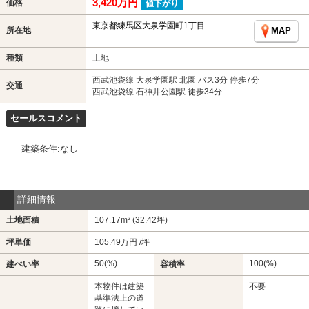
3,420万円
価格
値下がり
東京都練馬区大泉学園町1丁目
所在地
MAP
種類
土地
西武池袋線 大泉学園駅 北園 バス3分 停歩7分
交通
西武池袋線 石神井公園駅 徒歩34分
セールスコメント
建築条件:なし
詳細情報
土地面積
107.17m² (32.42坪)
坪単価
105.49万円 /坪
50(%)
100(%)
建ぺい率
容積率
本物件は建築
不要
基準法上の道