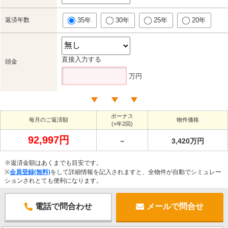
返済年数
35年
30年
25年
20年
直接入力する
頭金
万円
ボーナス
毎月のご返済額
物件価格
(×年2回)
92,997円
－
3,420万円
※返済金額はあくまでも目安です。
※
会員登録(無料)
をして詳細情報を記入されますと、全物件が自動でシミュレー
ションされとても便利になります。
電話で問合わせ
メールで問合せ