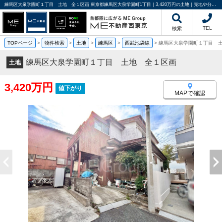
練馬区大泉学園町１丁目 土地 全１区画 東京都練馬区大泉学園町1丁目｜3,420万円の土地｜売地や分譲地情報｜ME不動産西東京
TEL
検索
TOPページ
>
物件検索
>
土地
>
練馬区
>
西武池袋線
>
練馬区大泉学園町１丁目 
練馬区大泉学園町１丁目 土地 全１区画
土地
3,420万円
値下がり
MAPで確認