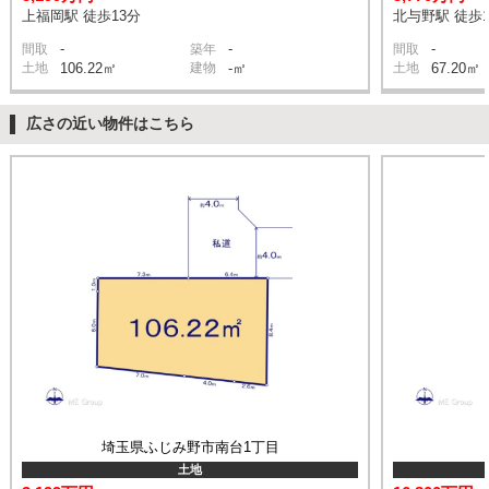
上福岡駅 徒歩13分
北与野駅 徒歩1
-
-
-
間取
築年
間取
土地
106.22㎡
建物
-㎡
土地
67.20㎡
広さの近い物件はこちら
埼玉県ふじみ野市南台1丁目
土地