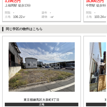
3,199万円
16,800万円
上福岡駅 徒歩13分
中野駅 徒歩9
-
-
-
間取
築年
間取
土地
106.22㎡
建物
-㎡
土地
103.24㎡
同じ学区の物件はこちら
東京都練馬区大泉町4丁目
土地