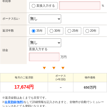
年利率
直接入力する
％
ボーナス払い
返済年数
35年
30年
25年
20年
直接入力する
頭金
万円
ボーナス
毎月のご返済額
物件価格
(×年2回)
17,674円
－
650万円
※返済金額はあくまでも目安です。
※
会員登録(無料)
をして詳細情報を記入されますと、全物件が自動でシミュレー
ションされとても便利になります。