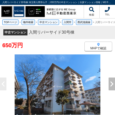
入間リバーサイド30号棟 埼玉県入間市仏子 ｜650万円の中古マンション｜分譲マンション情報｜ME不動産西東京
TEL
検索
TOPページ
>
物件検索
>
中古マンション
>
入間市
>
西武池袋線
>
入間リバーサイド
入間リバーサイド30号棟
中古マンション
650万円
MAPで確認