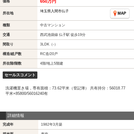
650万円
価格
埼玉県入間市仏子
所在地
MAP
種類
中古マンション
交通
西武池袋線 仏子駅 徒歩19分
間取り
3LDK（-）
構造/総戸数
RC造/20戸
所在階/階数
4階/地上5階建
セールスコメント
洗濯機置き場，専有面積：73.62平米（登記簿） 共有持分：56018.77
平米×85800/56016240有
詳細情報
完成年
1982年3月築
採光面
東南