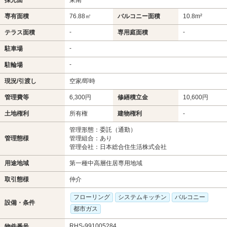
専有面積
76.88㎡
バルコニー面積
10.8m²
-
-
テラス面積
専用庭面積
-
駐車場
-
駐輪場
現況/引渡し
空家/即時
管理費等
6,300円
修繕積立金
10,600円
土地権利
所有権
建物権利
-
管理形態：委託（通勤）
管理態様
管理組合：あり
管理会社：日本総合住生活株式会社
用途地域
第一種中高層住居専用地域
取引態様
仲介
フローリング
システムキッチン
バルコニー
設備・条件
都市ガス
RHS-991005284
物件番号