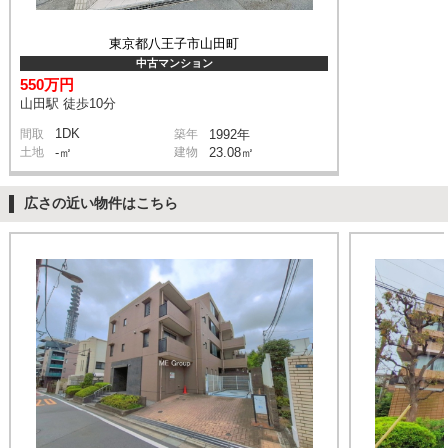
東京都八王子市山田町
中古マンション
550万円
山田駅 徒歩10分
1DK
間取
築年
1992年
土地
-㎡
建物
23.08㎡
広さの近い物件はこちら