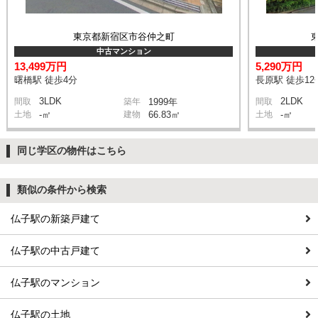
東京都新宿区市谷仲之町
中古マンション
13,499万円
5,290万円
曙橋駅 徒歩4分
長原駅 徒歩12
3LDK
2LDK
間取
築年
1999年
間取
土地
-㎡
建物
66.83㎡
土地
-㎡
同じ学区の物件はこちら
類似の条件から検索
仏子駅の新築戸建て
仏子駅の中古戸建て
仏子駅のマンション
仏子駅の土地