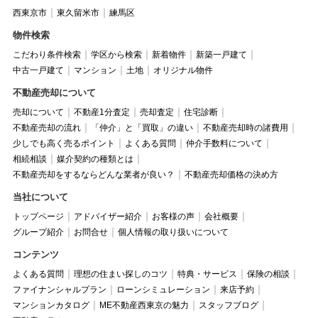
西東京市
東久留米市
練馬区
物件検索
こだわり条件検索
学区から検索
新着物件
新築一戸建て
中古一戸建て
マンション
土地
オリジナル物件
不動産売却について
売却について
不動産1分査定
売却査定
住宅診断
不動産売却の流れ
「仲介」と「買取」の違い
不動産売却時の諸費用
少しでも高く売るポイント
よくある質問
仲介手数料について
相続相談
媒介契約の種類とは
不動産売却をするならどんな業者が良い？
不動産売却価格の決め方
当社について
トップページ
アドバイザー紹介
お客様の声
会社概要
グループ紹介
お問合せ
個人情報の取り扱いについて
コンテンツ
よくある質問
理想の住まい探しのコツ
特典・サービス
保険の相談
ファイナンシャルプラン
ローンシミュレーション
来店予約
マンションカタログ
ME不動産西東京の魅力
スタッフブログ