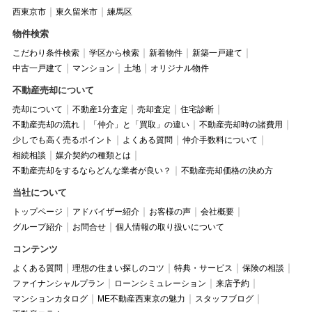
西東京市
東久留米市
練馬区
物件検索
こだわり条件検索
学区から検索
新着物件
新築一戸建て
中古一戸建て
マンション
土地
オリジナル物件
不動産売却について
売却について
不動産1分査定
売却査定
住宅診断
不動産売却の流れ
「仲介」と「買取」の違い
不動産売却時の諸費用
少しでも高く売るポイント
よくある質問
仲介手数料について
相続相談
媒介契約の種類とは
不動産売却をするならどんな業者が良い？
不動産売却価格の決め方
当社について
トップページ
アドバイザー紹介
お客様の声
会社概要
グループ紹介
お問合せ
個人情報の取り扱いについて
コンテンツ
よくある質問
理想の住まい探しのコツ
特典・サービス
保険の相談
ファイナンシャルプラン
ローンシミュレーション
来店予約
マンションカタログ
ME不動産西東京の魅力
スタッフブログ