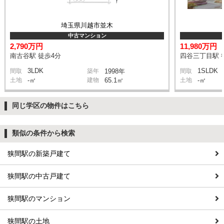
埼玉県川越市並木
中古マンション
2,790万円
11,980万円
南古谷駅 徒歩4分
四谷三丁目駅 
3LDK
1SLDK
間取
築年
1998年
間取
土地
-㎡
建物
65.1㎡
土地
-㎡
同じ学区の物件はこちら
類似の条件から検索
狭間駅の新築戸建て
狭間駅の中古戸建て
狭間駅のマンション
狭間駅の土地