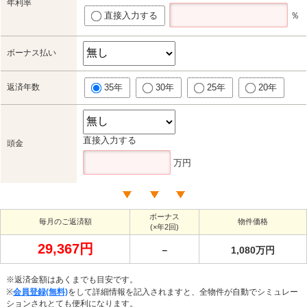
年利率
直接入力する
％
ボーナス払い
返済年数
35年
30年
25年
20年
直接入力する
頭金
万円
ボーナス
毎月のご返済額
物件価格
(×年2回)
29,367円
－
1,080万円
※返済金額はあくまでも目安です。
※
会員登録(無料)
をして詳細情報を記入されますと、全物件が自動でシミュレー
ションされとても便利になります。