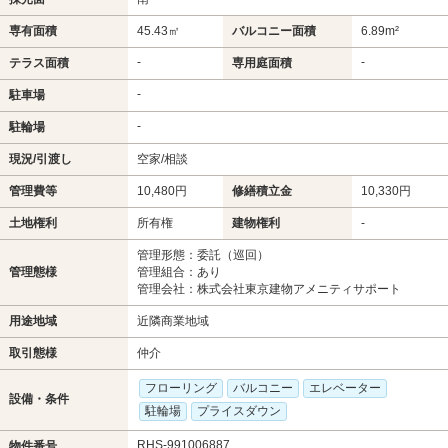
専有面積
45.43㎡
バルコニー面積
6.89m²
-
-
テラス面積
専用庭面積
-
駐車場
-
駐輪場
現況/引渡し
空家/相談
管理費等
10,480円
修繕積立金
10,330円
土地権利
所有権
建物権利
-
管理形態：委託（巡回）
管理態様
管理組合：あり
管理会社：株式会社東京建物アメニティサポート
用途地域
近隣商業地域
取引態様
仲介
フローリング
バルコニー
エレベーター
設備・条件
駐輪場
プライスダウン
RHS-991006887
物件番号