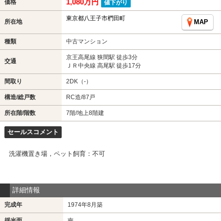
1,080万円
価格
値下がり
東京都八王子市椚田町
所在地
MAP
種類
中古マンション
京王高尾線 狭間駅 徒歩3分
交通
ＪＲ中央線 高尾駅 徒歩17分
間取り
2DK（-）
構造/総戸数
RC造/87戸
所在階/階数
7階/地上8階建
セールスコメント
洗濯機置き場，ペット飼育：不可
詳細情報
完成年
1974年8月築
採光面
南