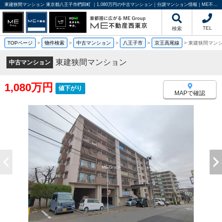
東建狭間マンション 東京都八王子市椚田町 ｜1,080万円の中古マンション｜分譲マンション情報｜ME不動産西東京
TEL
検索
TOPページ
>
物件検索
>
中古マンション
>
八王子市
>
京王高尾線
>
東建狭間マン
東建狭間マンション
中古マンション
1,080万円
値下がり
MAPで確認