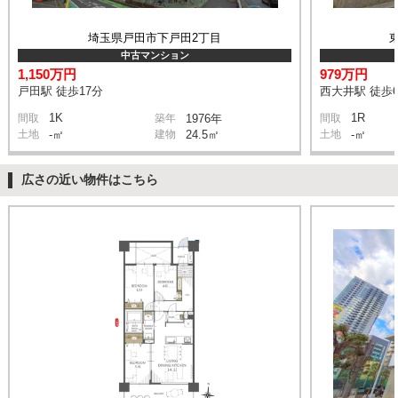
埼玉県戸田市下戸田2丁目
中古マンション
1,150万円
979万円
戸田駅 徒歩17分
西大井駅 徒歩
1K
1R
間取
築年
1976年
間取
土地
-㎡
建物
24.5㎡
土地
-㎡
広さの近い物件はこちら