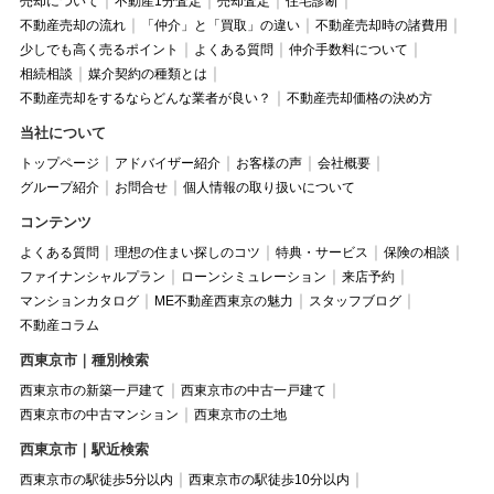
売却について
不動産1分査定
売却査定
住宅診断
不動産売却の流れ
「仲介」と「買取」の違い
不動産売却時の諸費用
少しでも高く売るポイント
よくある質問
仲介手数料について
相続相談
媒介契約の種類とは
不動産売却をするならどんな業者が良い？
不動産売却価格の決め方
当社について
トップページ
アドバイザー紹介
お客様の声
会社概要
グループ紹介
お問合せ
個人情報の取り扱いについて
コンテンツ
よくある質問
理想の住まい探しのコツ
特典・サービス
保険の相談
ファイナンシャルプラン
ローンシミュレーション
来店予約
マンションカタログ
ME不動産西東京の魅力
スタッフブログ
不動産コラム
西東京市｜種別検索
西東京市の新築一戸建て
西東京市の中古一戸建て
西東京市の中古マンション
西東京市の土地
西東京市｜駅近検索
西東京市の駅徒歩5分以内
西東京市の駅徒歩10分以内