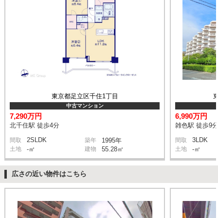
東京都足立区千住1丁目
中古マンション
7,290万円
6,990万円
北千住駅 徒歩4分
雑色駅 徒歩9
2SLDK
3LDK
間取
築年
1995年
間取
土地
-㎡
建物
55.28㎡
土地
-㎡
広さの近い物件はこちら