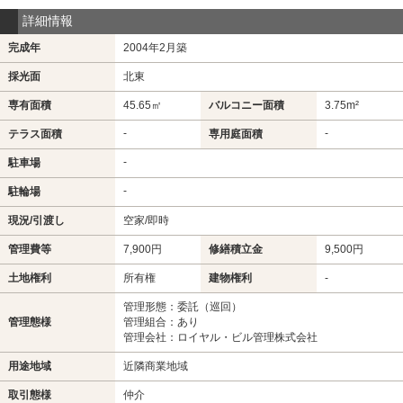
詳細情報
完成年
2004年2月築
採光面
北東
専有面積
45.65㎡
バルコニー面積
3.75m²
-
-
テラス面積
専用庭面積
-
駐車場
-
駐輪場
現況/引渡し
空家/即時
管理費等
7,900円
修繕積立金
9,500円
土地権利
所有権
建物権利
-
管理形態：委託（巡回）
管理態様
管理組合：あり
管理会社：ロイヤル・ビル管理株式会社
用途地域
近隣商業地域
取引態様
仲介