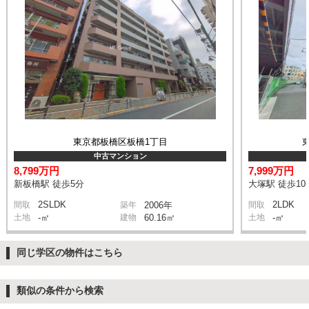
東京都板橋区板橋1丁目
中古マンション
8,799万円
7,999万円
新板橋駅 徒歩5分
大塚駅 徒歩10
2SLDK
2LDK
間取
築年
2006年
間取
土地
-㎡
建物
60.16㎡
土地
-㎡
同じ学区の物件はこちら
類似の条件から検索