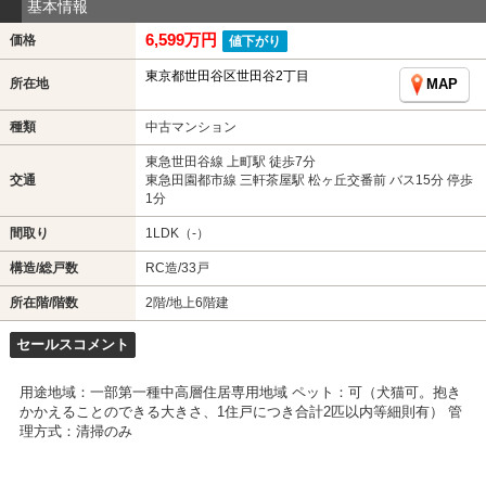
基本情報
6,599万円
価格
値下がり
東京都世田谷区世田谷2丁目
所在地
MAP
種類
中古マンション
東急世田谷線 上町駅 徒歩7分
交通
東急田園都市線 三軒茶屋駅 松ヶ丘交番前 バス15分 停歩
1分
間取り
1LDK（-）
構造/総戸数
RC造/33戸
所在階/階数
2階/地上6階建
セールスコメント
用途地域：一部第一種中高層住居専用地域 ペット：可（犬猫可。抱き
かかえることのできる大きさ、1住戸につき合計2匹以内等細則有） 管
理方式：清掃のみ