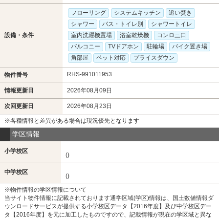
フローリング
システムキッチン
追い焚き
シャワー
バス・トイレ別
シャワートイレ
設備・条件
室内洗濯機置場
浴室乾燥機
コンロ三口
バルコニー
TVドアホン
駐輪場
バイク置き場
角部屋
ペット対応
プライスダウン
RHS-991011953
物件番号
情報更新日
2026年08月09日
次回更新日
2026年08月23日
※各種情報と差異がある場合は現況優先となります
学区情報
小学校区
()
中学校区
()
※物件情報の学区情報について
当サイト物件情報に記載されております通学区域(学区)情報は、国土数値情報ダ
ウンロードサービスが提供する小学校区データ【2016年度】及び中学校区デー
タ【2016年度】を元に加工したものですので、記載情報が現在の学区域と異な