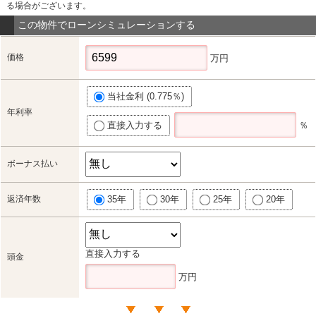
る場合がございます。
この物件でローンシミュレーションする
価格
万円
当社金利 (0.775％)
年利率
直接入力する
％
ボーナス払い
返済年数
35年
30年
25年
20年
直接入力する
頭金
万円