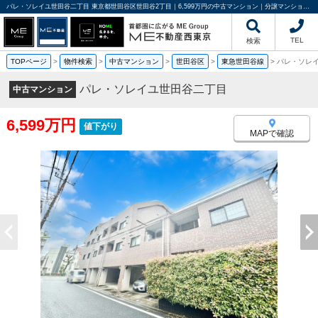
パレ・ソレイユ世田谷二丁目 東京都世田谷区世田谷2丁目｜6,599万円の中古マンション｜分譲マンション情報｜ME不動産西東京
TEL
検索
TOPページ
>
物件検索
>
中古マンション
>
世田谷区
>
東急世田谷線
>
パレ・ソレ
パレ・ソレイユ世田谷二丁目
中古マンション
6,599万円
値下がり
MAPで確認