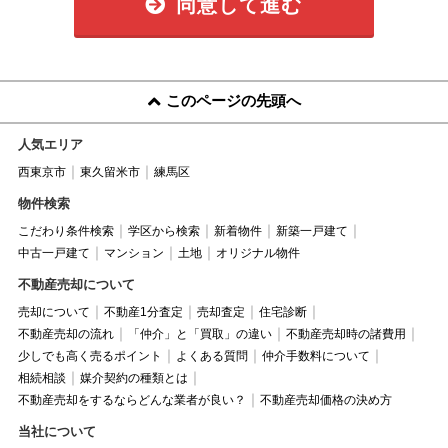
同意して進む
このページの先頭へ
人気エリア
西東京市
東久留米市
練馬区
物件検索
こだわり条件検索
学区から検索
新着物件
新築一戸建て
中古一戸建て
マンション
土地
オリジナル物件
不動産売却について
売却について
不動産1分査定
売却査定
住宅診断
不動産売却の流れ
「仲介」と「買取」の違い
不動産売却時の諸費用
少しでも高く売るポイント
よくある質問
仲介手数料について
相続相談
媒介契約の種類とは
不動産売却をするならどんな業者が良い？
不動産売却価格の決め方
当社について