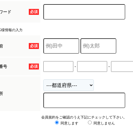
ワード
必須
客様情報の入力
前
必須
-
-
番号
必須
所
会員規約をご確認のうえ下記にチェックして下さい。
同意します
同意しません