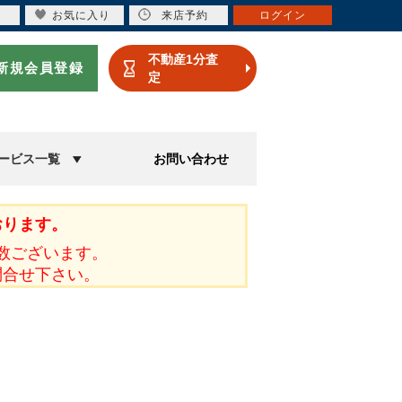
お気に入り
来店予約
ログイン
不動産1分査
新規会員登録
定
ービス一覧
お問い合わせ
おります。
数ございます。
問合せ下さい。