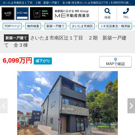
さいたま市南区辻１丁目 ２期 新築一戸建て 全３棟 埼玉県さいたま市南区辻1丁目｜6,099万円の新築一戸建て｜分譲住宅や新築物件｜ME不動産西東京
TEL
検索
TOPページ
>
物件検索
>
新築一戸建て
>
さいたま市南区
>
ＪＲ京浜東北・根岸線
さいたま市南区辻１丁目 ２期 新築一戸建
新築一戸建て
て 全３棟
6,099万円
値下がり
MAPで確認