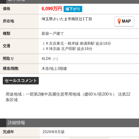
6,099万円
価格
値下がり
埼玉県さいたま市南区辻1丁目
所在地
MAP
種類
新築一戸建て
ＪＲ京浜東北・根岸線 南浦和駅 徒歩18分
交通
ＪＲ埼京線 北戸田駅 徒歩18分
間取り
4LDK（-）
構造/階数
木造/地上3階建
セールスコメント
用途地域：一部第2種中高層住居専用地域（建60％/容200％） 法第22
条区域
詳細情報
完成年
2026年8月築