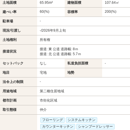
土地面積
65.95m²
建物面積
107.64㎡
60(%)
200(%)
建ぺい率
容積率
-
駐車場
現況/引渡し
-/2026年9月上旬
土地権利
所有権
接道: 東 公道 道路幅: 8ｍ
接道状況
接道: 北 公道 道路幅: 5.7ｍ
セットバック
なし
私道負担面積
-
地目
宅地
地勢
-
法令上の制限
用途地域
第二種住居地域
都市計画
市街化区域
取引態様
仲介
フローリング
システムキッチン
カウンターキッチン
シャンプードレッサー