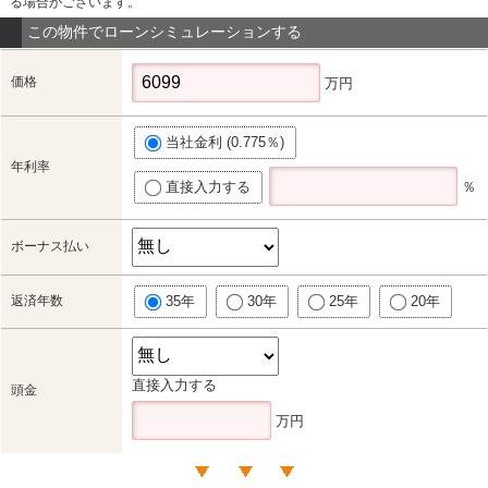
る場合がございます。
この物件でローンシミュレーションする
価格
万円
当社金利 (0.775％)
年利率
直接入力する
％
ボーナス払い
返済年数
35年
30年
25年
20年
直接入力する
頭金
万円