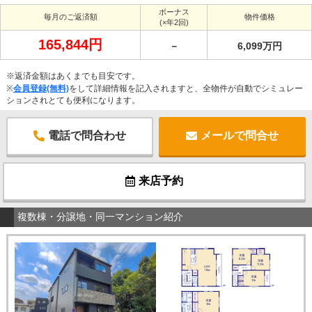
ボーナス
毎月のご返済額
物件価格
(×年2回)
165,844円
－
6,099万円
※返済金額はあくまでも目安です。
※
会員登録(無料)
をして詳細情報を記入されますと、全物件が自動でシミュレー
ションされとても便利になります。
電話で問合わせ
メールで問合せ
来店予約
複数棟・分譲地・同一マンション紹介