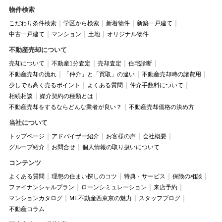
物件検索
こだわり条件検索
学区から検索
新着物件
新築一戸建て
中古一戸建て
マンション
土地
オリジナル物件
不動産売却について
売却について
不動産1分査定
売却査定
住宅診断
不動産売却の流れ
「仲介」と「買取」の違い
不動産売却時の諸費用
少しでも高く売るポイント
よくある質問
仲介手数料について
相続相談
媒介契約の種類とは
不動産売却をするならどんな業者が良い？
不動産売却価格の決め方
当社について
トップページ
アドバイザー紹介
お客様の声
会社概要
グループ紹介
お問合せ
個人情報の取り扱いについて
コンテンツ
よくある質問
理想の住まい探しのコツ
特典・サービス
保険の相談
ファイナンシャルプラン
ローンシミュレーション
来店予約
マンションカタログ
ME不動産西東京の魅力
スタッフブログ
不動産コラム