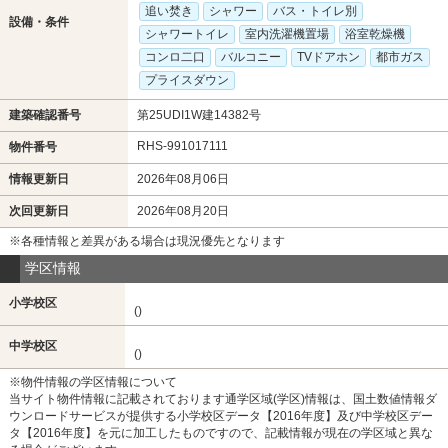
追い焚き
シャワー
バス・トイレ別
設備・条件
シャワートイレ
室内洗濯機置場
浴室乾燥機
コンロ二口
バルコニー
TVドアホン
都市ガス
プライスダウン
建築確認番号
第25UDI1W建14382号
RHS-991017111
物件番号
情報更新日
2026年08月06日
次回更新日
2026年08月20日
※各種情報と差異がある場合は現況優先となります
学区情報
小学校区
()
中学校区
()
※物件情報の学区情報について
当サイト物件情報に記載されております通学区域(学区)情報は、国土数値情報ダ
ウンロードサービスが提供する小学校区データ【2016年度】及び中学校区デー
タ【2016年度】を元に加工したものですので、記載情報が現在の学区域と異な