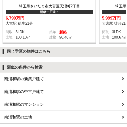
埼玉県さいたま市大宮区天沼町2丁目
埼玉県
新築一戸建て
6,799万円
5,999万円
大宮駅 徒歩21分
大宮駅 徒歩21
3LDK
3LDK
間取
築年
新築
間取
土地
100.10㎡
建物
96.46㎡
土地
100.67㎡
同じ学区の物件はこちら
類似の条件から検索
南浦和駅の新築戸建て
南浦和駅の中古戸建て
南浦和駅のマンション
南浦和駅の土地