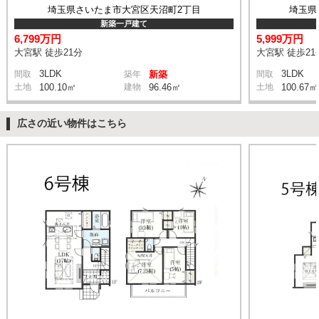
埼玉県さいたま市大宮区天沼町2丁目
埼玉県
新築一戸建て
6,799万円
5,999万円
大宮駅 徒歩21分
大宮駅 徒歩21
3LDK
3LDK
間取
築年
新築
間取
土地
100.10㎡
建物
96.46㎡
土地
100.67㎡
広さの近い物件はこちら