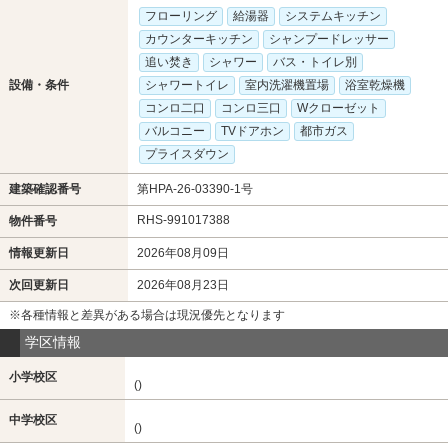
フローリング
給湯器
システムキッチン
カウンターキッチン
シャンプードレッサー
追い焚き
シャワー
バス・トイレ別
設備・条件
シャワートイレ
室内洗濯機置場
浴室乾燥機
コンロ二口
コンロ三口
Wクローゼット
バルコニー
TVドアホン
都市ガス
プライスダウン
建築確認番号
第HPA-26-03390-1号
RHS-991017388
物件番号
情報更新日
2026年08月09日
次回更新日
2026年08月23日
※各種情報と差異がある場合は現況優先となります
学区情報
小学校区
()
中学校区
()