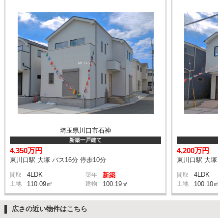
埼玉県川口市石神
新築一戸建て
4,350万円
4,200万円
東川口駅 大塚 バス16分 停歩10分
東川口駅 大塚 
4LDK
4LDK
間取
築年
新築
間取
土地
110.09㎡
建物
100.19㎡
土地
100.10㎡
広さの近い物件はこちら