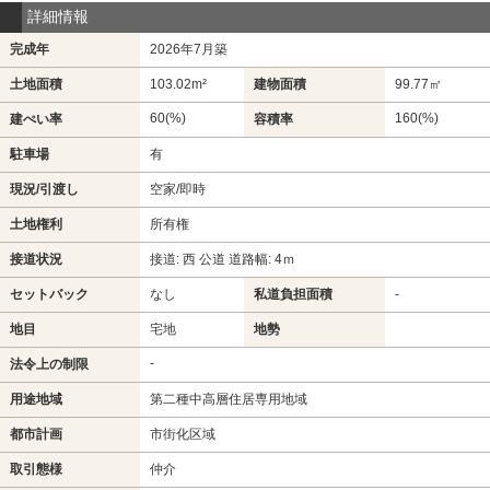
詳細情報
完成年
2026年7月築
土地面積
103.02m²
建物面積
99.77㎡
60(%)
160(%)
建ぺい率
容積率
駐車場
有
現況/引渡し
空家/即時
土地権利
所有権
接道状況
接道: 西 公道 道路幅: 4ｍ
セットバック
なし
私道負担面積
-
地目
宅地
地勢
-
法令上の制限
用途地域
第二種中高層住居専用地域
都市計画
市街化区域
取引態様
仲介