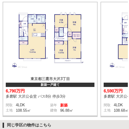
東京都三鷹市大沢3丁目
新築一戸建て
6,790万円
6,590万円
多磨駅 大沢公会堂 バス8分 停歩3分
多磨駅 大沢公会
4LDK
4LDK
間取
築年
新築
間取
土地
108.55㎡
建物
96.88㎡
土地
108.68㎡
同じ学区の物件はこちら