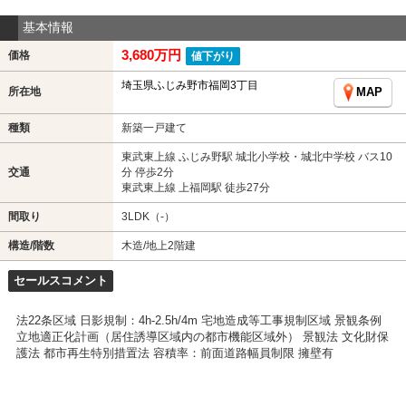
基本情報
3,680万円
価格
値下がり
埼玉県ふじみ野市福岡3丁目
所在地
MAP
種類
新築一戸建て
東武東上線 ふじみ野駅 城北小学校・城北中学校 バス10
交通
分 停歩2分
東武東上線 上福岡駅 徒歩27分
間取り
3LDK（-）
構造/階数
木造/地上2階建
セールスコメント
法22条区域 日影規制：4h-2.5h/4m 宅地造成等工事規制区域 景観条例
立地適正化計画（居住誘導区域内の都市機能区域外） 景観法 文化財保
護法 都市再生特別措置法 容積率：前面道路幅員制限 擁壁有