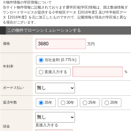
※物件情報の学区情報について
当サイト物件情報に記載されております通学区域(学区)情報は、国土数値情報ダ
ウンロードサービスが提供する小学校区データ【2016年度】及び中学校区デー
タ【2016年度】を元に加工したものですので、記載情報が現在の学区域と異な
る場合がございます。
この物件でローンシミュレーションする
価格
万円
当社金利 (0.775％)
年利率
直接入力する
％
ボーナス払い
返済年数
35年
30年
25年
20年
直接入力する
頭金