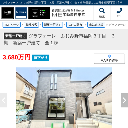
グラファーレ ふじみ野市福岡３丁目 ３期 新築一戸建て 全１棟 埼玉県ふじみ野市福岡3丁目｜3,680万円の新築一戸建て｜分譲住宅や新築物件｜ME不動産西東京
TEL
検索
TOPページ
>
物件検索
>
新築一戸建て
>
ふじみ野市
>
東武東上線
>
グラファーレ
グラファーレ ふじみ野市福岡３丁目 ３
新築一戸建て
期 新築一戸建て 全１棟
3,680万円
値下がり
MAPで確認