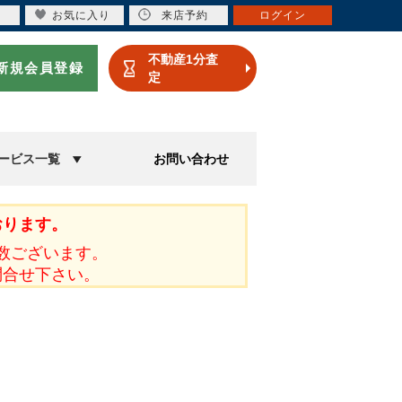
お気に入り
来店予約
ログイン
不動産1分査
新規会員登録
定
ービス一覧
お問い合わせ
おります。
数ございます。
問合せ下さい。