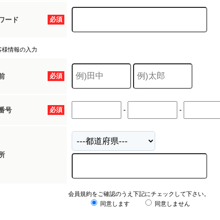
ワード
必須
客様情報の入力
前
必須
-
-
番号
必須
所
会員規約をご確認のうえ下記にチェックして下さい。
同意します
同意しません