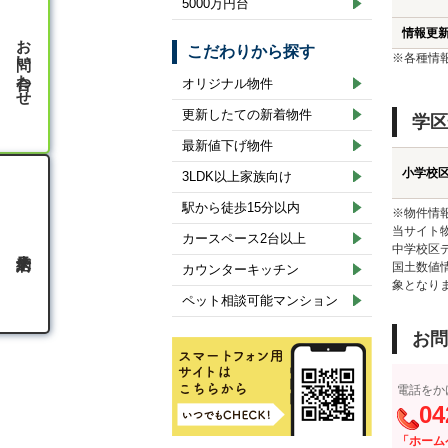
5000万円台
情報更
お問い合わせ
こだわりから探す
※各種情
オリジナル物件
更新したての新着物件
学区
最新値下げ物件
小学校
3LDK以上家族向け
駅から徒歩15分以内
※物件情
当サイト
カースペース2台以上
中学校区
国土数値
カウンターキッチン
象となり
ペット相談可能マンション
お問
電話をか
04
「ホーム