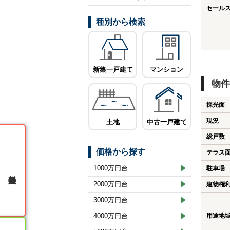
セール
種別から検索
新築一戸建て
マンション
物件
採光面
現況
土地
中古一戸建て
総戸数
価格から探す
テラス
1000万円台
駐車場
無料会員登録
2000万円台
建物権
3000万円台
4000万円台
用途地