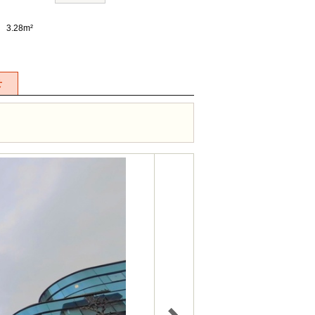
3.28m²
せ