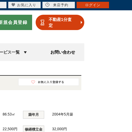
お気に入り
来店予約
ログイン
不動産1分査
新規会員登録
定
ービス一覧
お問い合わせ
86.53㎡
2004年5月築
築年月
22,500円
32,000円
修繕積立金