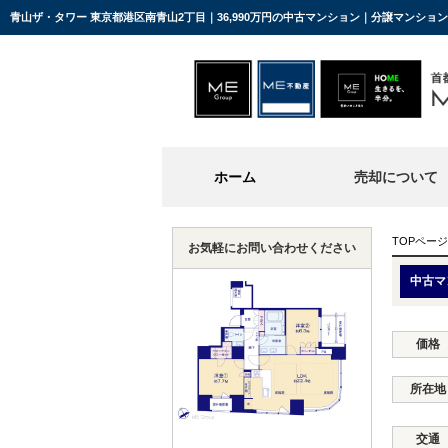
青山ザ・タワー 東京都港区南青山2丁目｜36,990万円の中古マンション｜分譲マンショ
ホーム
売却について
TOPページ
お気軽にお問い合わせください
中古マ
価格
所在地
交通