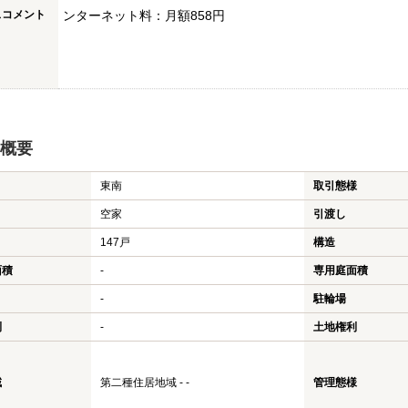
スコメント
ンターネット料：月額858円
概要
東南
取引態様
空家
引渡し
147戸
構造
面積
-
専用庭面積
-
駐輪場
利
-
土地権利
域
第二種住居地域 - -
管理態様