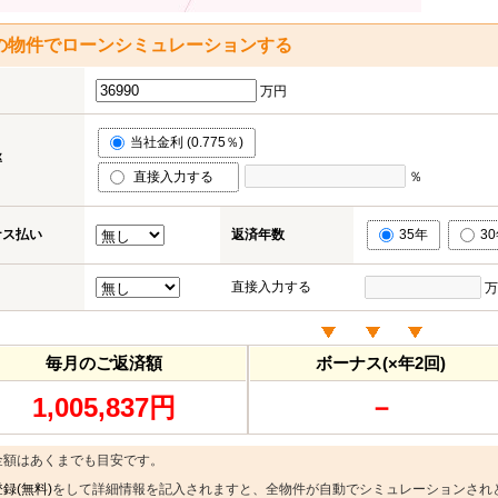
の物件でローンシミュレーションする
万円
当社金利 (0.775％)
率
直接入力する
％
ナス払い
返済年数
35年
3
直接入力する
万
毎月のご返済額
ボーナス(×年2回)
1,005,837円
－
金額はあくまでも目安です。
録(無料)
をして詳細情報を記入されますと、全物件が自動でシミュレーションされ