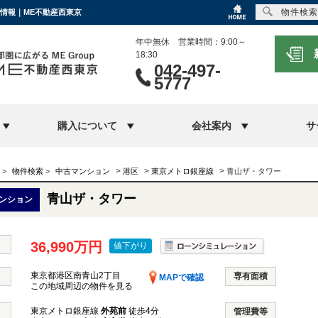
物件検索
ン情報｜ME不動産西東京
年中無休 営業時間：9:00～
18:30
042-497-
5777
購入について
会社案内
サ
>
>
>
>
物件検索
>
中古マンション
港区
東京メトロ銀座線
青山ザ・タワー
青山ザ・タワー
ンション
36,990万円
値下がり
東京都港区南青山2丁目
専有面積
MAPで確認
この地域周辺の物件を見る
東京メトロ銀座線
外苑前
徒歩4分
管理費等