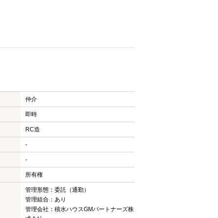
仲介
即時
RC造
-
-
所有権
管理形態：委託（通勤）
管理組合：あり
管理会社：積水ハウスGMパートナーズ株