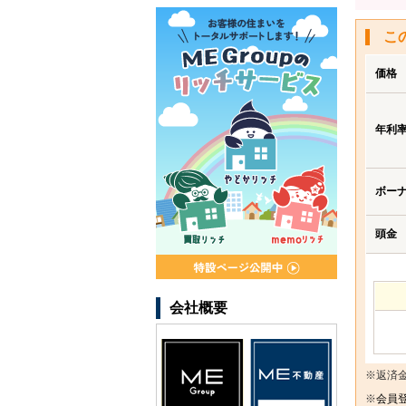
こ
価格
年利
ボー
頭金
会社概要
※返済
※
会員登