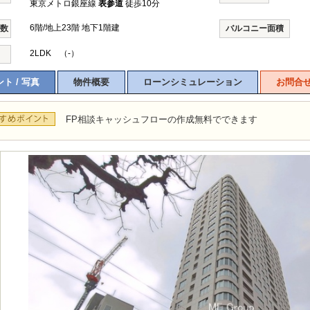
東京メトロ銀座線
表参道
徒歩10分
6階/地上23階 地下1階建
階数
バルコニー面積
2LDK （-）
ト / 写真
物件概要
ローンシミュレーション
お問合
FP相談キャッシュフローの作成無料でできます