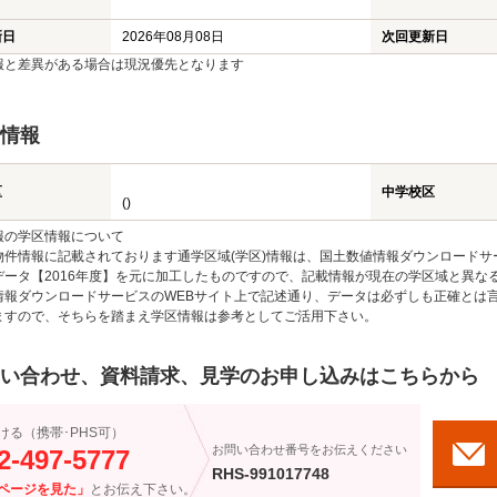
新日
2026年08月08日
次回更新日
報と差異がある場合は現況優先となります
情報
区
中学校区
()
報の学区情報について
物件情報に記載されております通学区域(学区)情報は、国土数値情報ダウンロードサ
データ【2016年度】を元に加工したものですので、記載情報が現在の学区域と異な
情報ダウンロードサービスのWEBサイト上で記述通り、データは必ずしも正確とは言
ますので、そちらを踏まえ学区情報は参考としてご活用下さい。
い合わせ、資料請求、見学のお申し込みはこちらから
ける（携帯･PHS可）
お問い合わせ番号をお伝えください
2-497-5777
RHS-991017748
ページを見た」
とお伝え下さい。