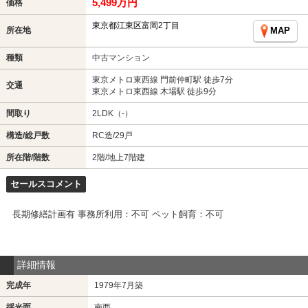
5,499万円
価格
東京都江東区富岡2丁目
所在地
MAP
種類
中古マンション
東京メトロ東西線 門前仲町駅 徒歩7分
交通
東京メトロ東西線 木場駅 徒歩9分
間取り
2LDK（-）
構造/総戸数
RC造/29戸
所在階/階数
2階/地上7階建
セールスコメント
長期修繕計画有 事務所利用：不可 ペット飼育：不可
詳細情報
完成年
1979年7月築
採光面
南西