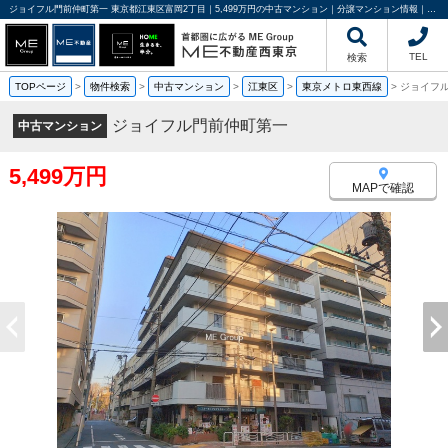
ジョイフル門前仲町第一 東京都江東区富岡2丁目｜5,499万円の中古マンション｜分譲マンション情報｜ME不動産西東京
TEL
検索
TOPページ
>
物件検索
>
中古マンション
>
江東区
>
東京メトロ東西線
>
ジョイフ
ジョイフル門前仲町第一
中古マンション
5,499万円
MAPで確認