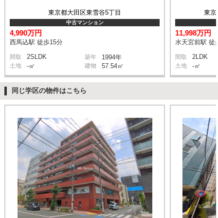
東京都大田区東雪谷5丁目
東京
中古マンション
4,990万円
11,998万円
西馬込駅 徒歩15分
水天宮前駅 徒
2SLDK
2LDK
間取
築年
1994年
間取
土地
-㎡
建物
57.54㎡
土地
-㎡
同じ学区の物件はこちら