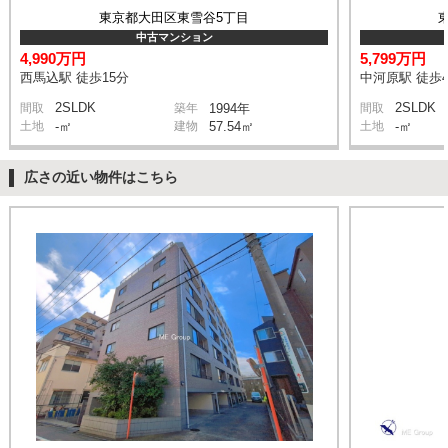
東京都大田区東雪谷5丁目
中古マンション
4,990万円
5,799万円
西馬込駅 徒歩15分
中河原駅 徒歩
2SLDK
2SLDK
間取
築年
1994年
間取
土地
-㎡
建物
57.54㎡
土地
-㎡
広さの近い物件はこちら