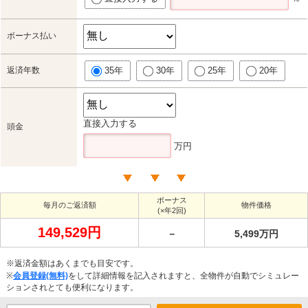
ボーナス払い
返済年数
35年
30年
25年
20年
直接入力する
頭金
万円
ボーナス
毎月のご返済額
物件価格
(×年2回)
149,529円
－
5,499万円
※返済金額はあくまでも目安です。
※
会員登録(無料)
をして詳細情報を記入されますと、全物件が自動でシミュレー
ションされとても便利になります。