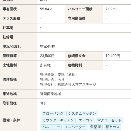
専有面積
55.84㎡
バルコニー面積
7.02m²
-
-
テラス面積
専用庭面積
-
駐車場
-
駐輪場
現況/引渡し
空家/即時
管理費等
23,500円
修繕積立金
10,400円
土地権利
所有権
建物権利
-
管理形態：委託（通勤）
管理態様
管理組合：あり
管理会社：株式会社大京アステージ
用途地域
近隣商業地域
取引態様
仲介
フローリング
システムキッチン
設備・条件
カウンターキッチン
エアコン
Wクローゼット
バルコニー
エレベーター
角部屋
都市ガス