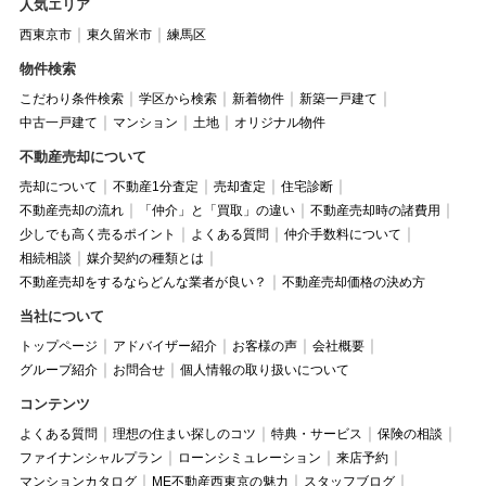
人気エリア
西東京市
東久留米市
練馬区
物件検索
こだわり条件検索
学区から検索
新着物件
新築一戸建て
中古一戸建て
マンション
土地
オリジナル物件
不動産売却について
売却について
不動産1分査定
売却査定
住宅診断
不動産売却の流れ
「仲介」と「買取」の違い
不動産売却時の諸費用
少しでも高く売るポイント
よくある質問
仲介手数料について
相続相談
媒介契約の種類とは
不動産売却をするならどんな業者が良い？
不動産売却価格の決め方
当社について
トップページ
アドバイザー紹介
お客様の声
会社概要
グループ紹介
お問合せ
個人情報の取り扱いについて
コンテンツ
よくある質問
理想の住まい探しのコツ
特典・サービス
保険の相談
ファイナンシャルプラン
ローンシミュレーション
来店予約
マンションカタログ
ME不動産西東京の魅力
スタッフブログ