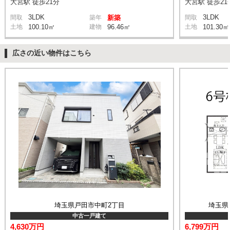
大宮駅 徒歩21分
大宮駅 徒歩21
3LDK
3LDK
間取
築年
新築
間取
土地
100.10㎡
建物
96.46㎡
土地
101.30㎡
広さの近い物件はこちら
埼玉県戸田市中町2丁目
埼玉県
中古一戸建て
4,630万円
6,799万円