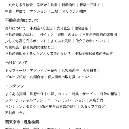
こだわり条件検索
学区から検索
新着物件
新築一戸建て
中古一戸建て
マンション
土地
オリジナル物件
不動産売却について
売却について
不動産1分査定
売却査定
住宅診断
不動産売却の流れ
「仲介」と「買取」の違い
不動産売却時の諸費用
少しでも高く売るポイント
よくある質問
仲介手数料について
相続相談
媒介契約の種類とは
不動産売却をするならどんな業者が良い？
不動産売却価格の決め方
当社について
トップページ
アドバイザー紹介
お客様の声
会社概要
グループ紹介
お問合せ
個人情報の取り扱いについて
コンテンツ
よくある質問
理想の住まい探しのコツ
特典・サービス
保険の相談
ファイナンシャルプラン
ローンシミュレーション
来店予約
マンションカタログ
ME不動産西東京の魅力
スタッフブログ
不動産コラム
西東京市｜種別検索