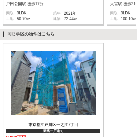
戸田公園駅 徒歩17分
大宮駅 徒歩21
3LDK
3LDK
間取
築年
2021年
間取
土地
50.70㎡
建物
72.44㎡
土地
100.10㎡
同じ学区の物件はこちら
東京都江戸川区一之江7丁目
新築一戸建て