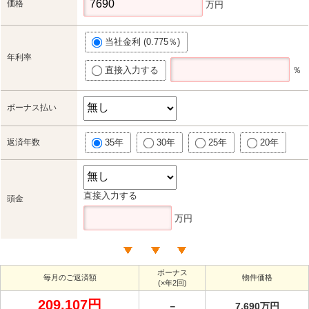
価格
万円
当社金利 (0.775％)
年利率
直接入力する
％
ボーナス払い
返済年数
35年
30年
25年
20年
直接入力する
頭金
万円
ボーナス
毎月のご返済額
物件価格
(×年2回)
209,107円
－
7,690万円