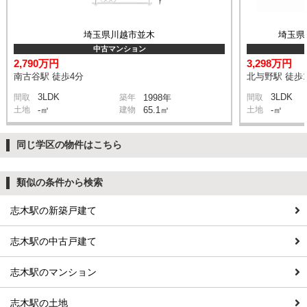
埼玉県川越市並木
埼玉県
中古マンション
2,790万円
3,298万円
南古谷駅 徒歩4分
北与野駅 徒歩1
3LDK
3LDK
間取
築年
1998年
間取
土地
-㎡
建物
65.1㎡
土地
-㎡
同じ学区の物件はこちら
類似の条件から検索
志木駅の新築戸建て
志木駅の中古戸建て
志木駅のマンション
志木駅の土地