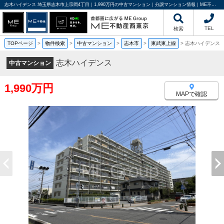
志木ハイデンス 埼玉県志木市上宗岡4丁目｜1,990万円の中古マンション｜分譲マンション情報｜ME不動産西東京
TEL
検索
TOPページ
>
物件検索
>
中古マンション
>
志木市
>
東武東上線
>
志木ハイデンス
志木ハイデンス
中古マンション
1,990万円
MAPで確認