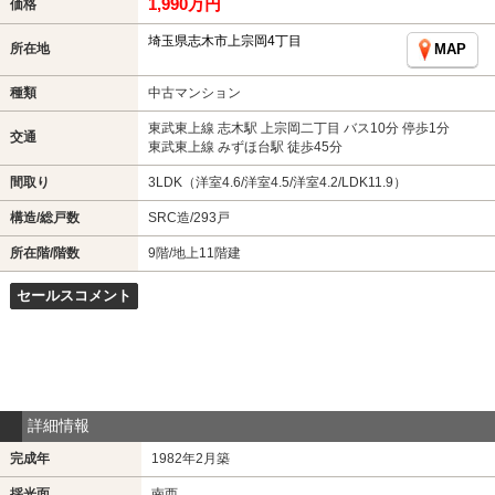
1,990万円
価格
埼玉県志木市上宗岡4丁目
所在地
MAP
種類
中古マンション
東武東上線 志木駅 上宗岡二丁目 バス10分 停歩1分
交通
東武東上線 みずほ台駅 徒歩45分
間取り
3LDK（洋室4.6/洋室4.5/洋室4.2/LDK11.9）
構造/総戸数
SRC造/293戸
所在階/階数
9階/地上11階建
セールスコメント
詳細情報
完成年
1982年2月築
採光面
南西