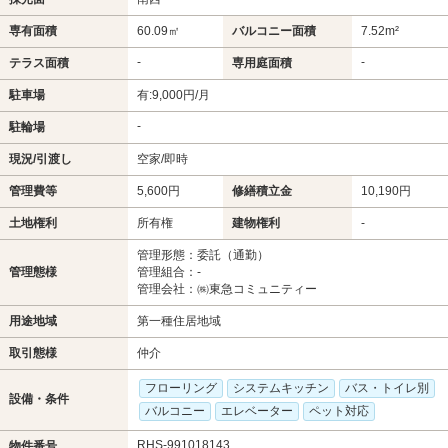
専有面積
60.09㎡
バルコニー面積
7.52m²
-
-
テラス面積
専用庭面積
駐車場
有:9,000円/月
-
駐輪場
現況/引渡し
空家/即時
管理費等
5,600円
修繕積立金
10,190円
土地権利
所有権
建物権利
-
管理形態：委託（通勤）
管理態様
管理組合：-
管理会社：㈱東急コミュニティー
用途地域
第一種住居地域
取引態様
仲介
フローリング
システムキッチン
バス・トイレ別
設備・条件
バルコニー
エレベーター
ペット対応
RHS-991018143
物件番号