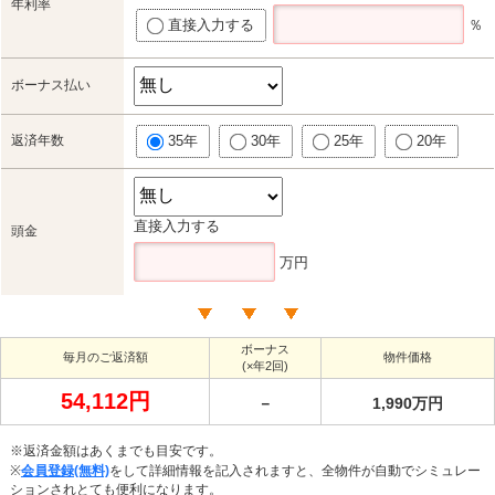
年利率
直接入力する
％
ボーナス払い
返済年数
35年
30年
25年
20年
直接入力する
頭金
万円
ボーナス
毎月のご返済額
物件価格
(×年2回)
54,112円
－
1,990万円
※返済金額はあくまでも目安です。
※
会員登録(無料)
をして詳細情報を記入されますと、全物件が自動でシミュレー
ションされとても便利になります。