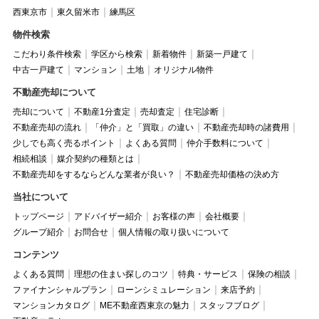
西東京市
東久留米市
練馬区
物件検索
こだわり条件検索
学区から検索
新着物件
新築一戸建て
中古一戸建て
マンション
土地
オリジナル物件
不動産売却について
売却について
不動産1分査定
売却査定
住宅診断
不動産売却の流れ
「仲介」と「買取」の違い
不動産売却時の諸費用
少しでも高く売るポイント
よくある質問
仲介手数料について
相続相談
媒介契約の種類とは
不動産売却をするならどんな業者が良い？
不動産売却価格の決め方
当社について
トップページ
アドバイザー紹介
お客様の声
会社概要
グループ紹介
お問合せ
個人情報の取り扱いについて
コンテンツ
よくある質問
理想の住まい探しのコツ
特典・サービス
保険の相談
ファイナンシャルプラン
ローンシミュレーション
来店予約
マンションカタログ
ME不動産西東京の魅力
スタッフブログ