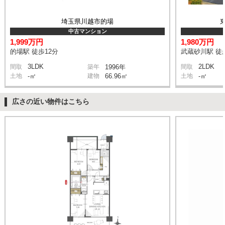
埼玉県川越市的場
中古マンション
1,999万円
1,980万円
的場駅 徒歩12分
武蔵砂川駅 徒
3LDK
2LDK
間取
築年
1996年
間取
土地
-㎡
建物
66.96㎡
土地
-㎡
広さの近い物件はこちら