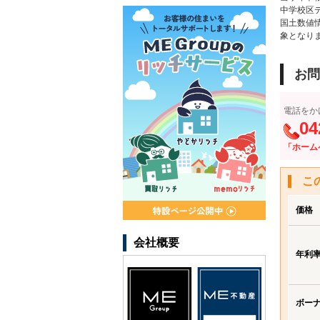
中学校区
国土数値
象となり
お問
電話をか
04
「ホーム
こ
価格
会社概要
年利
ボー