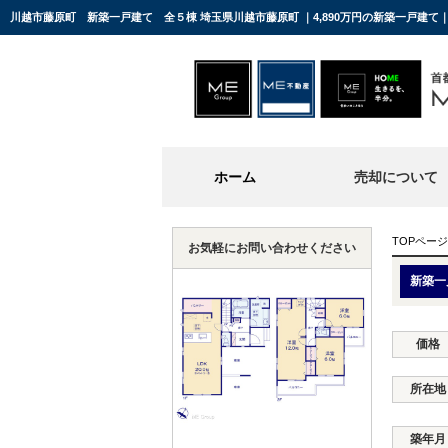
川越市藤原町 新築一戸建て 全５棟 埼玉県川越市藤原町 ｜4,890万円の新築一戸建
ホーム
売却について
TOPページ
お気軽にお問い合わせください
新築一
価格
所在地
築年月