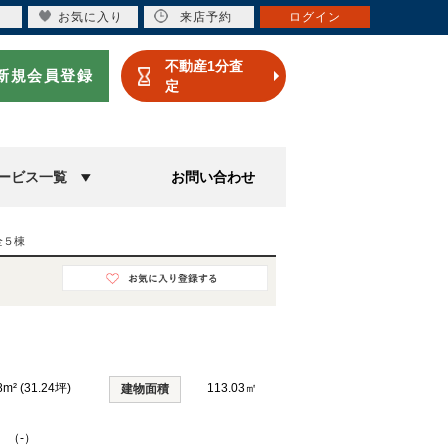
お気に入り
来店予約
ログイン
不動産1分査
新規会員登録
定
ービス一覧
お問い合わせ
全５棟
8m² (31.24坪)
113.03㎡
建物面積
K （-）