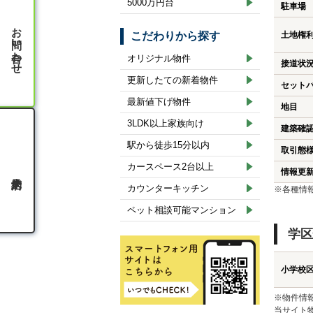
5000万円台
駐車場
お問い合わせ
こだわりから探す
土地権
オリジナル物件
接道状
更新したての新着物件
セット
最新値下げ物件
地目
3LDK以上家族向け
建築確
駅から徒歩15分以内
取引態
カースペース2台以上
情報更
カウンターキッチン
※各種情
ペット相談可能マンション
学区
小学校
※物件情
当サイト