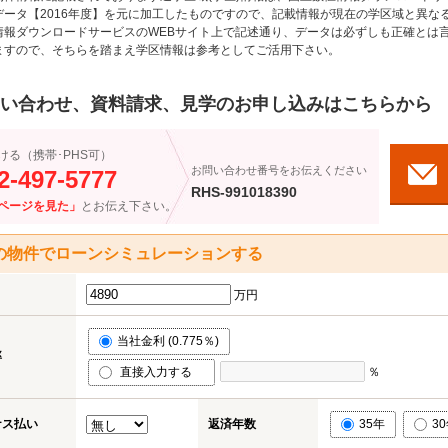
データ【2016年度】を元に加工したものですので、記載情報が現在の学区域と異な
情報ダウンロードサービスのWEBサイト上で記述通り、データは必ずしも正確とは言
ますので、そちらを踏まえ学区情報は参考としてご活用下さい。
い合わせ、資料請求、見学のお申し込みはこちらから
ける（携帯･PHS可）
お問い合わせ番号をお伝えください
2-497-5777
RHS-991018390
ページを見た」
とお伝え下さい。
の物件でローンシミュレーションする
万円
当社金利 (0.775％)
率
直接入力する
％
ナス払い
返済年数
35年
3