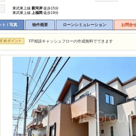
東武東上線
新河岸
徒歩15分
東武東上線
上福岡
徒歩19分
ト / 写真
物件概要
ローンシミュレーション
お問合
FP相談キャッシュフローの作成無料でできます