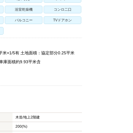
浴室乾燥機
コンロ二口
バルコニー
TVドアホン
米×1/5有 土地面積：協定部分0.25平米
車庫面積約9.93平米含
木造/
地上2階建
200(%)