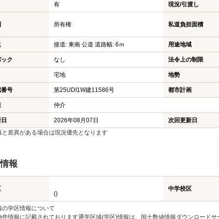
有
現況/引渡し
利
所有権
私道負担面積
況
接道: 東南 公道 道路幅: 6ｍ
用途地域
バック
なし
法令上の制限
宅地
地勢
認番号
第25UDI1W建11586号
都市計画
様
仲介
新日
2026年08月07日
次回更新日
報と差異がある場合は現況優先となります
情報
区
中学校区
()
報の学区情報について
物件情報に記載されております通学区域(学区)情報は、国土数値情報ダウンロードサ