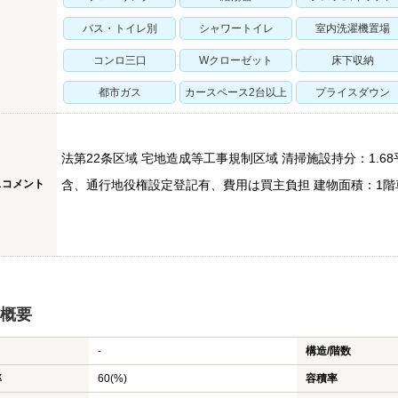
バス・トイレ別
シャワートイレ
室内洗濯機置場
コンロ三口
Wクローゼット
床下収納
都市ガス
カースペース2台以上
プライスダウン
法第22条区域 宅地造成等工事規制区域 清掃施設持分：1.68平
スコメント
含、通行地役権設定登記有、費用は買主負担 建物面積：1階
概要
-
構造/階数
率
60(%)
容積率