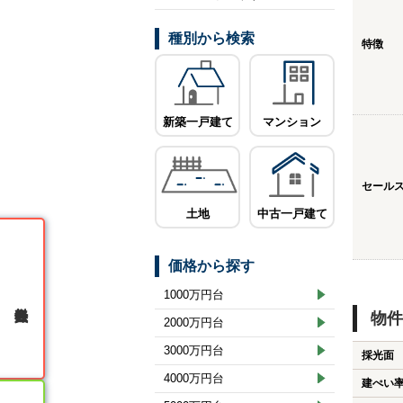
種別から検索
特徴
新築一戸建て
マンション
セール
土地
中古一戸建て
価格から探す
1000万円台
無料会員登録
物件
2000万円台
3000万円台
採光面
4000万円台
建ぺい