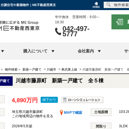
物件検索
て｜分譲住宅や新築物件｜ME不動産西東京
年中無休 営業時間：9:00～
18:30
042-497-
5777
購入について
会社案内
サ
>
>
>
>
物件検索
>
新築一戸建て
川越市
東武東上線
川越市藤原町 新築一戸建て 
川越市藤原町 新築一戸建て 全５棟
戸建て
4,890万円
値下がり
埼玉県川越市藤原町
103.2
土地面積
MAPで確認
この地域周辺の物件を見る
2026年5月築
3LD
間取り