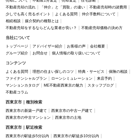
売却について
不動産1分査定
売却査定
住宅診断
不動産売却の流れ
「仲介」と「買取」の違い
不動産売却時の諸費用
少しでも高く売るポイント
よくある質問
仲介手数料について
相続相談
媒介契約の種類とは
不動産売却をするならどんな業者が良い？
不動産売却価格の決め方
当社について
トップページ
アドバイザー紹介
お客様の声
会社概要
グループ紹介
お問合せ
個人情報の取り扱いについて
コンテンツ
よくある質問
理想の住まい探しのコツ
特典・サービス
保険の相談
ファイナンシャルプラン
ローンシミュレーション
来店予約
マンションカタログ
ME不動産西東京の魅力
スタッフブログ
不動産コラム
西東京市｜種別検索
西東京市の新築一戸建て
西東京市の中古一戸建て
西東京市の中古マンション
西東京市の土地
西東京市｜駅近検索
西東京市の駅徒歩5分以内
西東京市の駅徒歩10分以内