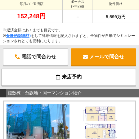
ボーナス
毎月のご返済額
物件価格
(×年2回)
152,248円
－
5,599万円
※返済金額はあくまでも目安です。
※
会員登録(無料)
をして詳細情報を記入されますと、全物件が自動でシミュレー
ションされとても便利になります。
電話で問合わせ
メールで問合せ
来店予約
複数棟・分譲地・同一マンション紹介