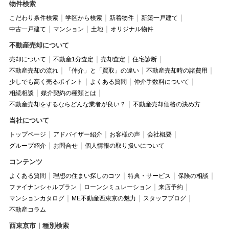
物件検索
こだわり条件検索
学区から検索
新着物件
新築一戸建て
中古一戸建て
マンション
土地
オリジナル物件
不動産売却について
売却について
不動産1分査定
売却査定
住宅診断
不動産売却の流れ
「仲介」と「買取」の違い
不動産売却時の諸費用
少しでも高く売るポイント
よくある質問
仲介手数料について
相続相談
媒介契約の種類とは
不動産売却をするならどんな業者が良い？
不動産売却価格の決め方
当社について
トップページ
アドバイザー紹介
お客様の声
会社概要
グループ紹介
お問合せ
個人情報の取り扱いについて
コンテンツ
よくある質問
理想の住まい探しのコツ
特典・サービス
保険の相談
ファイナンシャルプラン
ローンシミュレーション
来店予約
マンションカタログ
ME不動産西東京の魅力
スタッフブログ
不動産コラム
西東京市｜種別検索