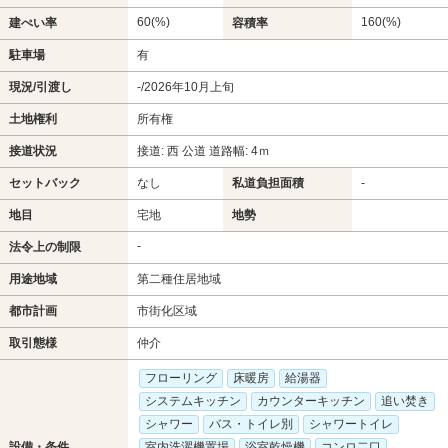
60(%)
160(%)
建ぺい率
容積率
駐車場
有
現況/引渡し
-/2026年10月上旬
土地権利
所有権
接道状況
接道: 西 公道 道路幅: 4ｍ
セットバック
なし
私道負担面積
-
地目
宅地
地勢
-
法令上の制限
用途地域
第二種住居地域
都市計画
市街化区域
取引態様
仲介
フローリング
床暖房
給湯器
システムキッチン
カウンターキッチン
追い焚き
シャワー
バス・トイレ別
シャワートイレ
設備・条件
室内洗濯機置場
浴室乾燥機
コンロ二口