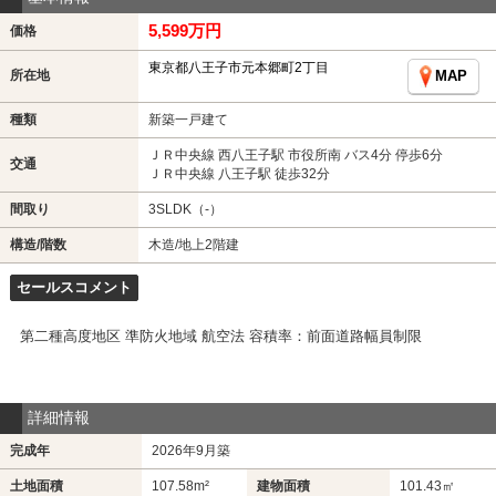
5,599万円
価格
東京都八王子市元本郷町2丁目
所在地
MAP
種類
新築一戸建て
ＪＲ中央線 西八王子駅 市役所南 バス4分 停歩6分
交通
ＪＲ中央線 八王子駅 徒歩32分
間取り
3SLDK（-）
構造/階数
木造/地上2階建
セールスコメント
第二種高度地区 準防火地域 航空法 容積率：前面道路幅員制限
詳細情報
完成年
2026年9月築
土地面積
107.58m²
建物面積
101.43㎡