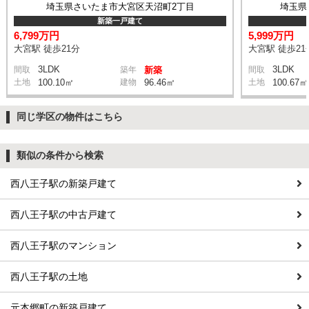
埼玉県さいたま市大宮区天沼町2丁目
埼玉県
新築一戸建て
6,799万円
5,999万円
大宮駅 徒歩21分
大宮駅 徒歩21
3LDK
3LDK
間取
築年
新築
間取
土地
100.10㎡
建物
96.46㎡
土地
100.67㎡
同じ学区の物件はこちら
類似の条件から検索
西八王子駅の新築戸建て
西八王子駅の中古戸建て
西八王子駅のマンション
西八王子駅の土地
元本郷町の新築戸建て