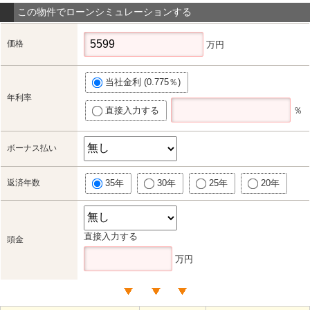
この物件でローンシミュレーションする
価格
万円
当社金利 (0.775％)
年利率
直接入力する
％
ボーナス払い
返済年数
35年
30年
25年
20年
直接入力する
頭金
万円