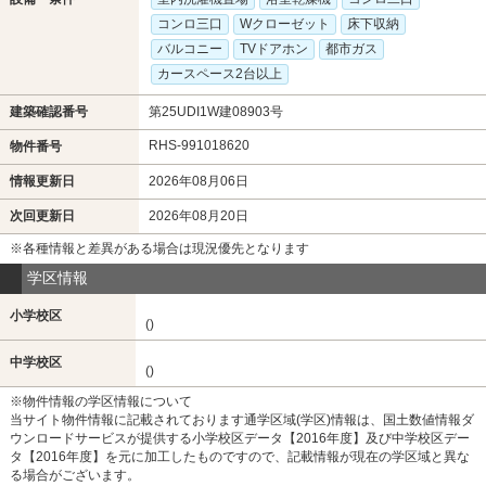
コンロ三口
Wクローゼット
床下収納
バルコニー
TVドアホン
都市ガス
カースペース2台以上
建築確認番号
第25UDI1W建08903号
RHS-991018620
物件番号
情報更新日
2026年08月06日
次回更新日
2026年08月20日
※各種情報と差異がある場合は現況優先となります
学区情報
小学校区
()
中学校区
()
※物件情報の学区情報について
当サイト物件情報に記載されております通学区域(学区)情報は、国土数値情報ダ
ウンロードサービスが提供する小学校区データ【2016年度】及び中学校区デー
タ【2016年度】を元に加工したものですので、記載情報が現在の学区域と異な
る場合がございます。