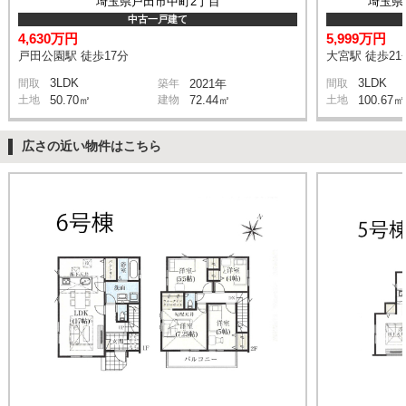
埼玉県戸田市中町2丁目
埼玉県
中古一戸建て
4,630万円
5,999万円
戸田公園駅 徒歩17分
大宮駅 徒歩21
3LDK
3LDK
間取
築年
2021年
間取
土地
50.70㎡
建物
72.44㎡
土地
100.67㎡
広さの近い物件はこちら