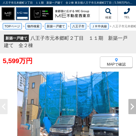
八王子市元本郷町２丁目 １１期 新築一戸建て 全２棟 東京都八王子市元本郷町2丁目｜5,599万円の新築一戸建て｜分譲住宅や新築物件｜ME不動産西東京
TEL
検索
TOPページ
>
物件検索
>
新築一戸建て
>
八王子市
>
ＪＲ中央線
>
八王子市元本郷
八王子市元本郷町２丁目 １１期 新築一戸
新築一戸建て
建て 全２棟
5,599万円
MAPで確認