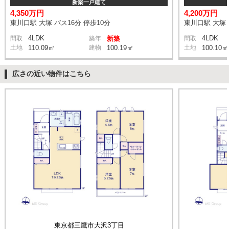
新築一戸建て
4,350万円
4,200万円
東川口駅 大塚 バス16分 停歩10分
東川口駅 大塚 
4LDK
4LDK
間取
築年
新築
間取
土地
110.09㎡
建物
100.19㎡
土地
100.10㎡
広さの近い物件はこちら
東京都三鷹市大沢3丁目