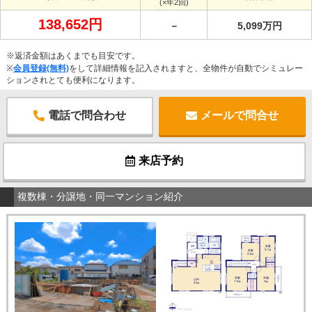
(×年2回)
138,652円
－
5,099万円
※返済金額はあくまでも目安です。
※
会員登録(無料)
をして詳細情報を記入されますと、全物件が自動でシミュレー
ションされとても便利になります。
電話で問合わせ
メールで問合せ
来店予約
複数棟・分譲地・同一マンション紹介