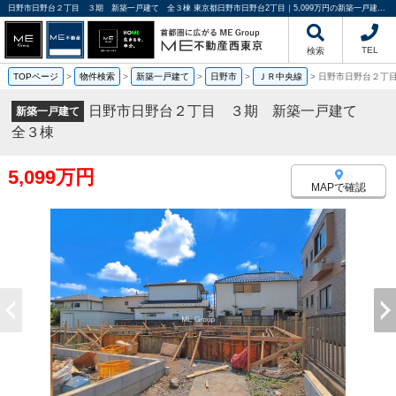
日野市日野台２丁目 ３期 新築一戸建て 全３棟 東京都日野市日野台2丁目｜5,099万円の新築一戸建て｜分譲住宅や新築物件｜ME不動産西東京
TEL
検索
TOPページ
>
物件検索
>
新築一戸建て
>
日野市
>
ＪＲ中央線
>
日野市日野台２丁
日野市日野台２丁目 ３期 新築一戸建て
新築一戸建て
全３棟
5,099万円
MAPで確認