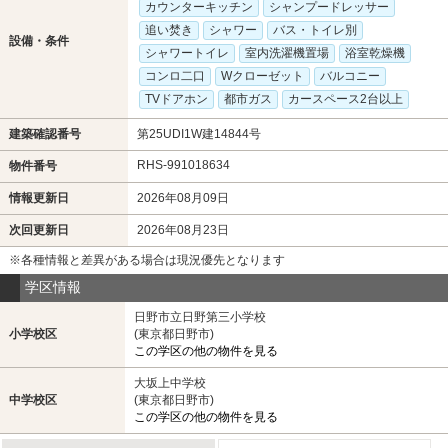
カウンターキッチン
シャンプードレッサー
追い焚き
シャワー
バス・トイレ別
設備・条件
シャワートイレ
室内洗濯機置場
浴室乾燥機
コンロ二口
Wクローゼット
バルコニー
TVドアホン
都市ガス
カースペース2台以上
建築確認番号
第25UDI1W建14844号
RHS-991018634
物件番号
情報更新日
2026年08月09日
次回更新日
2026年08月23日
※各種情報と差異がある場合は現況優先となります
学区情報
日野市立日野第三小学校
小学校区
(東京都日野市)
この学区の他の物件を見る
大坂上中学校
中学校区
(東京都日野市)
この学区の他の物件を見る