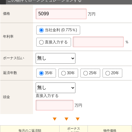
価格
万円
当社金利 (0.775％)
年利率
直接入力する
％
ボーナス払い
返済年数
35年
30年
25年
20年
直接入力する
頭金
万円
ボーナス
毎月のご返済額
物件価格