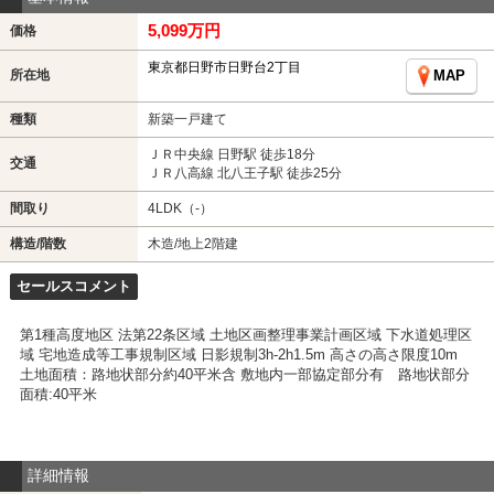
5,099万円
価格
東京都日野市日野台2丁目
所在地
MAP
種類
新築一戸建て
ＪＲ中央線 日野駅 徒歩18分
交通
ＪＲ八高線 北八王子駅 徒歩25分
間取り
4LDK（-）
構造/階数
木造/地上2階建
セールスコメント
第1種高度地区 法第22条区域 土地区画整理事業計画区域 下水道処理区
域 宅地造成等工事規制区域 日影規制3h-2h1.5m 高さの高さ限度10m
土地面積：路地状部分約40平米含 敷地内一部協定部分有 路地状部分
面積:40平米
詳細情報