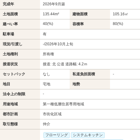
完成年
2026年9月築
土地面積
135.44m²
建物面積
105.16㎡
40(%)
80(%)
建ぺい率
容積率
駐車場
有
現況/引渡し
-/2026年10月上旬
土地権利
所有権
接道状況
接道: 北 公道 道路幅: 4.2ｍ
セットバック
なし
私道負担面積
-
地目
宅地
地勢
-
法令上の制限
用途地域
第一種低層住居専用地域
都市計画
市街化区域
取引態様
仲介
フローリング
システムキッチン