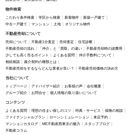
物件検索
こだわり条件検索
学区から検索
新着物件
新築一戸建て
中古一戸建て
マンション
土地
オリジナル物件
不動産売却について
売却について
不動産1分査定
売却査定
住宅診断
不動産売却の流れ
「仲介」と「買取」の違い
不動産売却時の諸費用
少しでも高く売るポイント
よくある質問
仲介手数料について
相続相談
媒介契約の種類とは
不動産売却をするならどんな業者が良い？
不動産売却価格の決め方
当社について
トップページ
アドバイザー紹介
お客様の声
会社概要
グループ紹介
お問合せ
個人情報の取り扱いについて
コンテンツ
よくある質問
理想の住まい探しのコツ
特典・サービス
保険の相談
ファイナンシャルプラン
ローンシミュレーション
来店予約
マンションカタログ
ME不動産西東京の魅力
スタッフブログ
不動産コラム