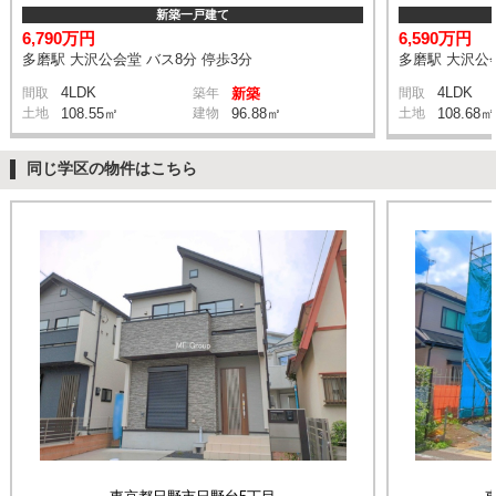
新築一戸建て
6,790万円
6,590万円
多磨駅 大沢公会堂 バス8分 停歩3分
多磨駅 大沢公会
4LDK
4LDK
間取
築年
新築
間取
土地
108.55㎡
建物
96.88㎡
土地
108.68㎡
同じ学区の物件はこちら