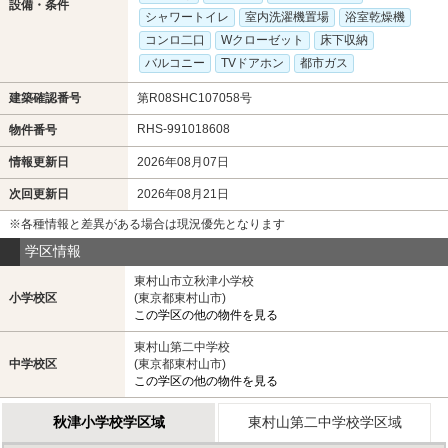
設備・条件
シャワートイレ
室内洗濯機置場
浴室乾燥機
コンロ二口
Wクローゼット
床下収納
バルコニー
TVドアホン
都市ガス
建築確認番号
第R08SHC107058号
RHS-991018608
物件番号
情報更新日
2026年08月07日
次回更新日
2026年08月21日
※各種情報と差異がある場合は現況優先となります
学区情報
東村山市立秋津小学校
小学校区
(東京都東村山市)
この学区の他の物件を見る
東村山第二中学校
中学校区
(東京都東村山市)
この学区の他の物件を見る
秋津小学校学区域
東村山第二中学校学区域