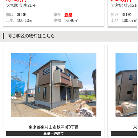
大宮駅 徒歩21分
大宮駅 徒歩21
3LDK
3LDK
間取
築年
新築
間取
土地
100.10㎡
建物
96.46㎡
土地
100.67㎡
同じ学区の物件はこちら
東京都東村山市秋津町3丁目
東
新築一戸建て