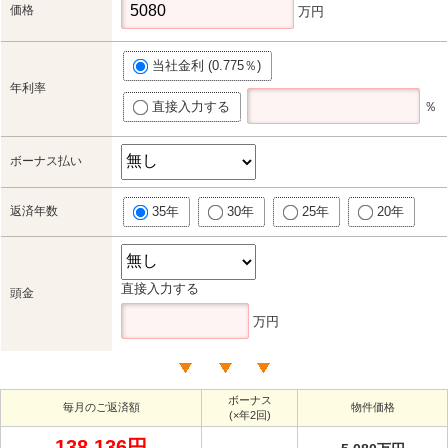
価格
万円
当社金利 (0.775％)
年利率
直接入力する
％
ボーナス払い
返済年数
35年
30年
25年
20年
直接入力する
頭金
万円
ボーナス
毎月のご返済額
物件価格
(×年2回)
138,136円