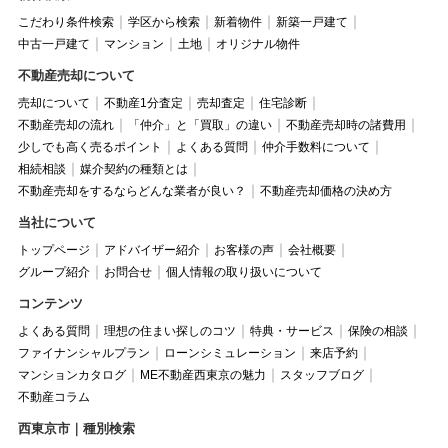
こだわり条件検索
学区から検索
新着物件
新築一戸建て
中古一戸建て
マンション
土地
オリジナル物件
不動産売却について
売却について
不動産1分査定
売却査定
住宅診断
不動産売却の流れ
「仲介」と「買取」の違い
不動産売却時の諸費用
少しでも高く売るポイント
よくある質問
仲介手数料について
相続相談
媒介契約の種類とは
不動産売却をするならどんな業者が良い？
不動産売却価格の決め方
当社について
トップページ
アドバイザー紹介
お客様の声
会社概要
グループ紹介
お問合せ
個人情報の取り扱いについて
コンテンツ
よくある質問
理想の住まい探しのコツ
特典・サービス
保険の相談
ファイナンシャルプラン
ローンシミュレーション
来店予約
マンションカタログ
ME不動産西東京の魅力
スタッフブログ
不動産コラム
西東京市｜種別検索