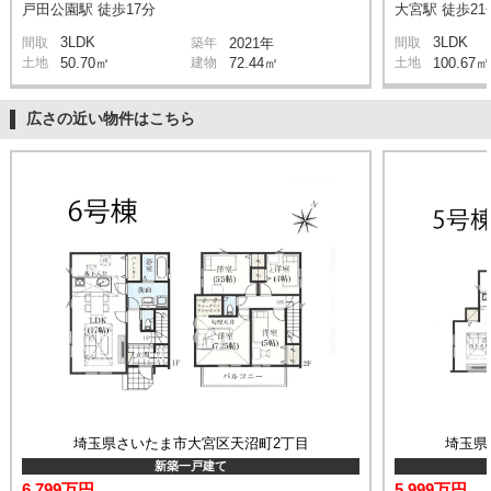
戸田公園駅 徒歩17分
大宮駅 徒歩21
3LDK
3LDK
間取
築年
2021年
間取
土地
50.70㎡
建物
72.44㎡
土地
100.67㎡
広さの近い物件はこちら
埼玉県さいたま市大宮区天沼町2丁目
埼玉県
新築一戸建て
6,799万円
5,999万円