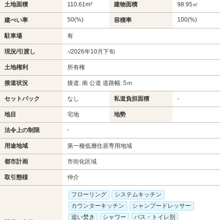
土地面積
110.61m²
建物面積
98.95㎡
50(%)
100(%)
建ぺい率
容積率
駐車場
有
現況/引渡し
-/2026年10月下旬
土地権利
所有権
接道状況
接道: 南 公道 道路幅: 5ｍ
セットバック
なし
私道負担面積
-
地目
宅地
地勢
-
法令上の制限
用途地域
第一種低層住居専用地域
都市計画
市街化区域
取引態様
仲介
フローリング
システムキッチン
カウンターキッチン
シャンプードレッサー
追い焚き
シャワー
バス・トイレ別