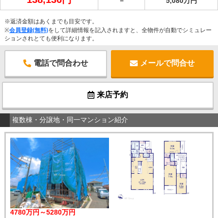
－
5,080万円
※返済金額はあくまでも目安です。
※
会員登録(無料)
をして詳細情報を記入されますと、全物件が自動でシミュレー
ションされとても便利になります。
電話で問合わせ
メールで問合せ
来店予約
複数棟・分譲地・同一マンション紹介
4780万円～5280万円