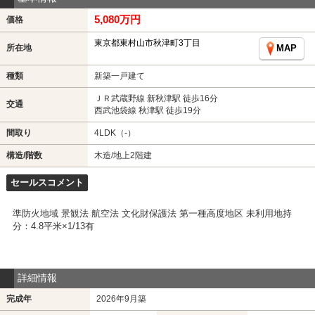
5,080万円
価格
東京都東村山市秋津町3丁目
所在地
MAP
種類
新築一戸建て
ＪＲ武蔵野線 新秋津駅 徒歩16分
交通
西武池袋線 秋津駅 徒歩19分
間取り
4LDK（-）
構造/階数
木造/地上2階建
セールスコメント
準防火地域 景観法 航空法 文化財保護法 第一種高度地区 未利用地持
分：4.8平米×1/13有
詳細情報
完成年
2026年9月築