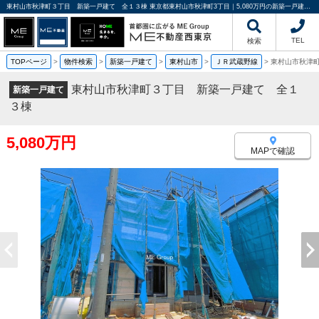
東村山市秋津町３丁目 新築一戸建て 全１３棟 東京都東村山市秋津町3丁目｜5,080万円の新築一戸建て｜分譲住宅や新築物件｜ME不動産西東京
TEL
検索
TOPページ
>
物件検索
>
新築一戸建て
>
東村山市
>
ＪＲ武蔵野線
>
東村山市秋津
東村山市秋津町３丁目 新築一戸建て 全１
新築一戸建て
３棟
5,080万円
MAPで確認