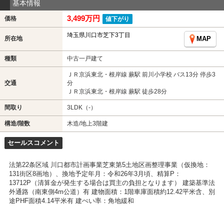
基本情報
3,499万円
価格
値下がり
埼玉県川口市芝下3丁目
所在地
MAP
種類
中古一戸建て
ＪＲ京浜東北・根岸線 蕨駅 前川小学校 バス13分 停歩3
交通
分
ＪＲ京浜東北・根岸線 蕨駅 徒歩28分
間取り
3LDK（-）
構造/階数
木造/地上3階建
セールスコメント
法第22条区域 川口都市計画事業芝東第5土地区画整理事業（仮換地：
131街区8画地）、換地予定年月：令和26年3月頃、精算P：
13712P（清算金が発生する場合は買主の負担となります） 建築基準法
外通路（南東側4m公道）有 建物面積：1階車庫面積約12.42平米含、別
途PHF面積4.14平米有 建ぺい率：角地緩和