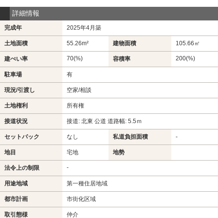
詳細情報
完成年
2025年4月築
土地面積
55.26m²
建物面積
105.66㎡
70(%)
200(%)
建ぺい率
容積率
駐車場
有
現況/引渡し
空家/相談
土地権利
所有権
接道状況
接道: 北東 公道 道路幅: 5.5ｍ
セットバック
なし
私道負担面積
-
地目
宅地
地勢
-
法令上の制限
用途地域
第一種住居地域
都市計画
市街化区域
取引態様
仲介