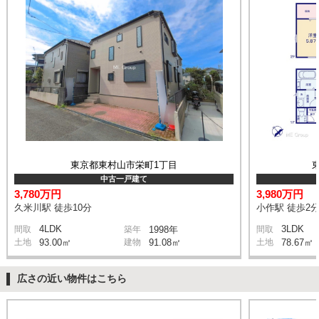
東京都東村山市栄町1丁目
中古一戸建て
3,780万円
3,980万円
久米川駅 徒歩10分
小作駅 徒歩2
4LDK
3LDK
間取
築年
1998年
間取
土地
93.00㎡
建物
91.08㎡
土地
78.67㎡
広さの近い物件はこちら