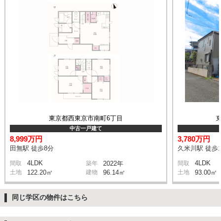
東京都西東京市南町6丁目
中古一戸建て
8,999万円
3,780万円
田無駅 徒歩8分
久米川駅 徒歩1
4LDK
4LDK
間取
築年
2022年
間取
土地
122.20㎡
建物
96.14㎡
土地
93.00㎡
同じ学区の物件はこちら