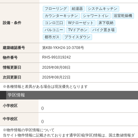
フローリング
給湯器
システムキッチン
カウンターキッチン
シャワートイレ
浴室乾燥機
設備・条件
コンロ三口
Wクローゼット
床下収納
バルコニー
TVドアホン
バイク置き場
都市ガス
プライスダウン
建築確認番号
第KBI-YKH24-10-3708号
RHS-991019242
物件番号
情報更新日
2026年08月08日
次回更新日
2026年08月22日
※各種情報と差異がある場合は現況優先となります
学区情報
小学校区
()
中学校区
()
※物件情報の学区情報について
当サイト物件情報に記載されております通学区域(学区)情報は、国土数値情報ダ