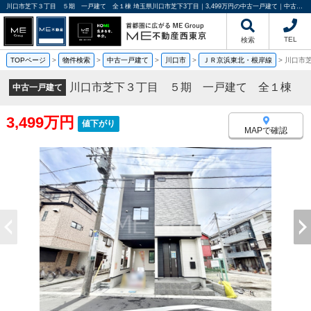
川口市芝下３丁目 ５期 一戸建て 全１棟 埼玉県川口市芝下3丁目｜3,499万円の中古一戸建て｜中古住宅や中古物件情報｜ME不動産西東京
TEL
検索
TOPページ
>
物件検索
>
中古一戸建て
>
川口市
>
ＪＲ京浜東北・根岸線
>
川口市
川口市芝下３丁目 ５期 一戸建て 全１棟
中古一戸建て
3,499万円
値下がり
MAPで確認