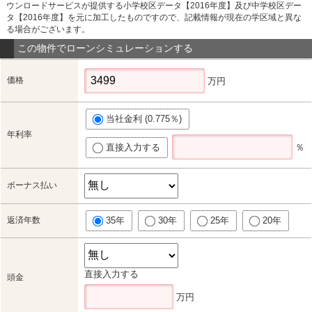
ウンロードサービスが提供する小学校区データ【2016年度】及び中学校区デー
タ【2016年度】を元に加工したものですので、記載情報が現在の学区域と異な
る場合がございます。
この物件でローンシミュレーションする
価格
万円
当社金利 (0.775％)
年利率
直接入力する
％
ボーナス払い
返済年数
35年
30年
25年
20年
直接入力する
頭金
万円