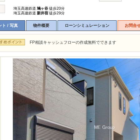
埼玉高速鉄道
鳩ヶ谷
徒歩20分
埼玉高速鉄道
新井宿
徒歩29分
ト / 写真
物件概要
ローンシミュレーション
お問合
FP相談キャッシュフローの作成無料でできます