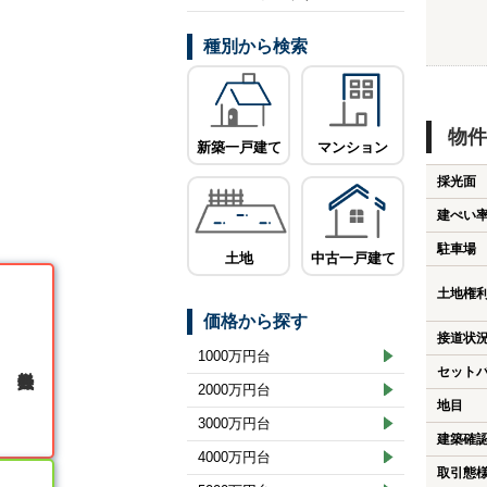
種別から検索
物件
新築一戸建て
マンション
採光面
建ぺい
駐車場
土地
中古一戸建て
土地権
価格から探す
接道状
1000万円台
無料会員登録
セット
2000万円台
地目
3000万円台
建築確
4000万円台
取引態