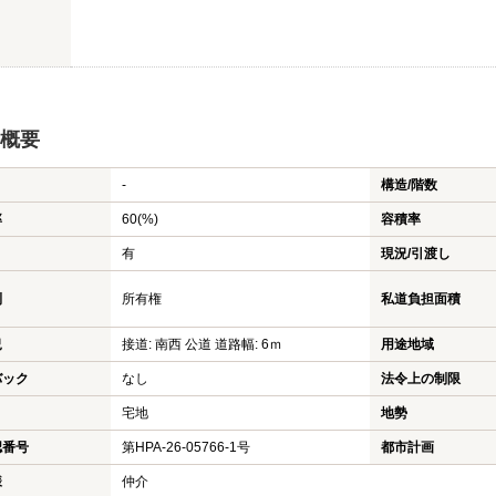
概要
-
構造/階数
率
60(%)
容積率
有
現況/引渡し
利
所有権
私道負担面積
況
接道: 南西 公道 道路幅: 6ｍ
用途地域
バック
なし
法令上の制限
宅地
地勢
認番号
第HPA-26-05766-1号
都市計画
様
仲介