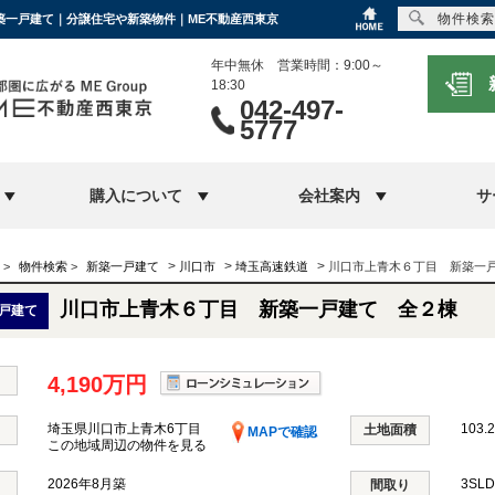
物件検索
新築一戸建て｜分譲住宅や新築物件｜ME不動産西東京
年中無休 営業時間：9:00～
18:30
042-497-
5777
購入について
会社案内
サ
>
>
>
>
物件検索
>
新築一戸建て
川口市
埼玉高速鉄道
川口市上青木６丁目 新築一
川口市上青木６丁目 新築一戸建て 全２棟
戸建て
4,190万円
埼玉県川口市上青木6丁目
103.
土地面積
MAPで確認
この地域周辺の物件を見る
2026年8月築
3SL
間取り