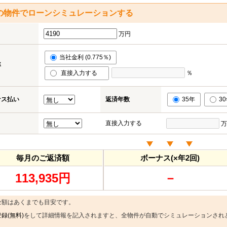
の物件でローンシミュレーションする
万円
当社金利 (0.775％)
率
直接入力する
％
ナス払い
返済年数
35年
3
直接入力する
万
毎月のご返済額
ボーナス(×年2回)
113,935円
－
金額はあくまでも目安です。
録(無料)
をして詳細情報を記入されますと、全物件が自動でシミュレーションされ