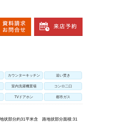
カウンターキッチン
追い焚き
室内洗濯機置場
コンロ二口
TVドアホン
都市ガス
地状部分約31平米含 路地状部分面積:31