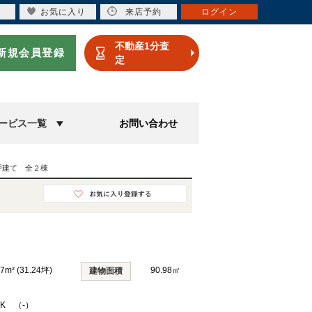
お気に入り
来店予約
ログイン
不動産1分査
新規会員登録
定
ービス一覧
お問い合わせ
戸建て 全２棟
27m² (31.24坪)
90.98㎡
建物面積
DK （-）