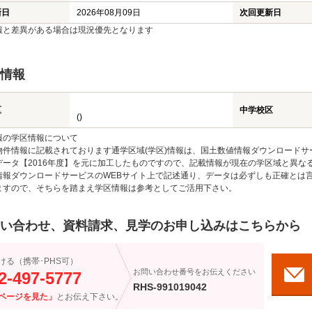
新日
2026年08月09日
次回更新日
報と差異がある場合は現況優先となります
情報
区
中学校区
()
報の学区情報について
物件情報に記載されております通学区域(学区)情報は、国土数値情報ダウンロードサ
データ【2016年度】を元に加工したものですので、記載情報が現在の学区域と異な
情報ダウンロードサービスのWEBサイト上で記述通り、データは必ずしも正確とは言
ますので、そちらを踏まえ学区情報は参考としてご活用下さい。
い合わせ、資料請求、見学のお申し込みはこちらから
ける（携帯･PHS可）
お問い合わせ番号をお伝えください
2-497-5777
RHS-991019042
ページを見た」
とお伝え下さい。