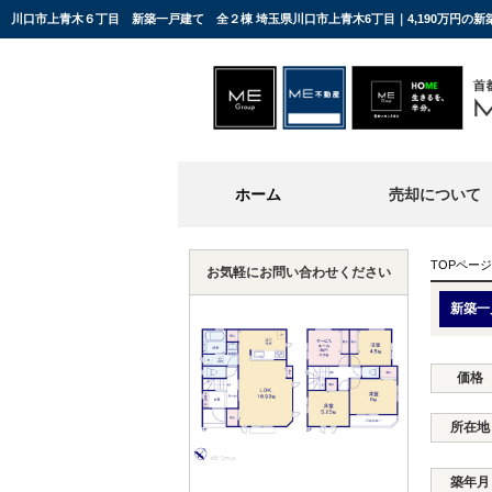
川口市上青木６丁目 新築一戸建て 全２棟 埼玉県川口市上青木6丁目｜4,190万円の
ホーム
売却について
TOPページ
お気軽にお問い合わせください
新築一
価格
所在地
築年月