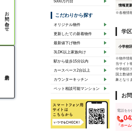
5000万円台
情報更
お問い合わせ
※各種情
こだわりから探す
オリジナル物件
学区
更新したての新着物件
最新値下げ物件
小学校
3LDK以上家族向け
※物件情
駅から徒歩15分以内
当サイト
中学校区
カースペース2台以上
国土数値
カウンターキッチン
象となり
ペット相談可能マンション
お問
電話をか
04
「ホーム