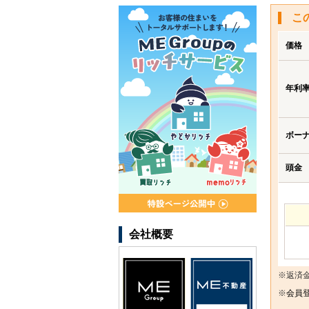
こ
価格
年利
ボー
頭金
会社概要
※返済
※
会員登