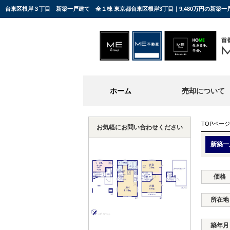
台東区根岸３丁目 新築一戸建て 全１棟 東京都台東区根岸3丁目｜9,480万円の新築
ホーム
売却について
TOPページ
お気軽にお問い合わせください
新築一
価格
所在地
築年月