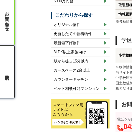
5000万円台
取引態
お問い合わせ
情報更
こだわりから探す
※各種情
オリジナル物件
更新したての新着物件
学区
最新値下げ物件
3LDK以上家族向け
小学校
駅から徒歩15分以内
※物件情
カースペース2台以上
当サイト
中学校区
カウンターキッチン
国土数値
ペット相談可能マンション
象となり
お問
電話をか
04