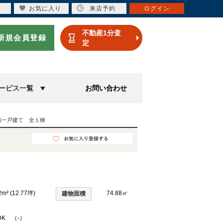
お気に入り
来店予約
ログイン
不動産1分査
新規会員登録
定
ービス一覧
お問い合わせ
築一戸建て 全１棟
2m² (12.77坪)
74.88㎡
建物面積
DK （-）