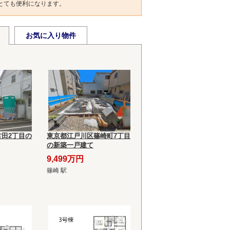
とても便利になります。
お気に入り物件
田2丁目の
東京都江戸川区篠崎町7丁目
の新築一戸建て
9,499万円
篠崎 駅