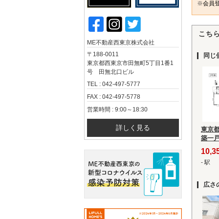
※
会員登
こち
ME不動産西東京株式会社
〒188-0011
同じ
東京都西東京市田無町5丁目1番1
号 田無北口ビル
TEL : 042-497-5777
FAX : 042-497-5778
営業時間 : 9:00～18:30
詳しく見る
東京
築一
10,
- 駅
広さ