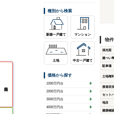
種別から検索
新築一戸建て
マンション
物件
採光面
建ぺい
土地
中古一戸建て
駐車場
価格から探す
土地権
1000万円台
無料会員登録
接道状
2000万円台
セット
3000万円台
地目
4000万円台
建築確