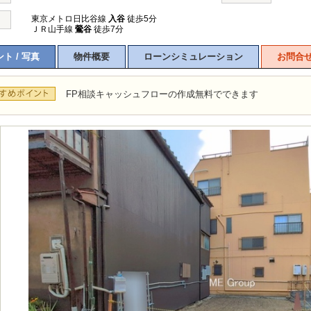
東京メトロ日比谷線
入谷
徒歩5分
ＪＲ山手線
鶯谷
徒歩7分
ト / 写真
物件概要
ローンシミュレーション
お問合
FP相談キャッシュフローの作成無料でできます