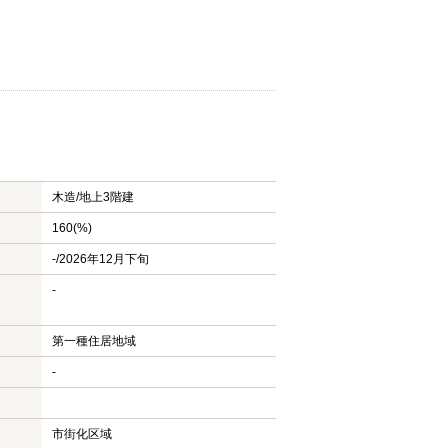
木造/
地上3階建
160(%)
-/2026年12月下旬
-
第一種住居地域
-
市街化区域