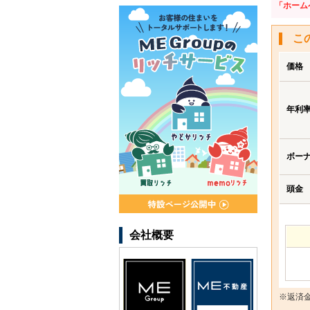
「ホーム
こ
価格
年利
ボー
頭金
会社概要
※返済