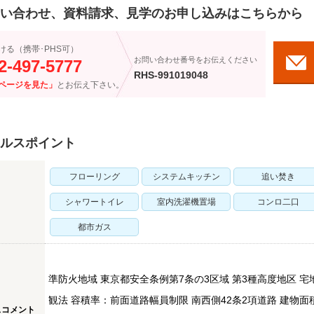
い合わせ、資料請求、見学のお申し込みはこちらから
ける（携帯･PHS可）
お問い合わせ番号をお伝えください
2-497-5777
RHS-991019048
ページを見た」
とお伝え下さい。
ルスポイント
フローリング
システムキッチン
追い焚き
シャワートイレ
室内洗濯機置場
コンロ二口
都市ガス
準防火地域 東京都安全条例第7条の3区域 第3種高度地区 宅地造
観法 容積率：前面道路幅員制限 南西側42条2項道路 建物面
スコメント