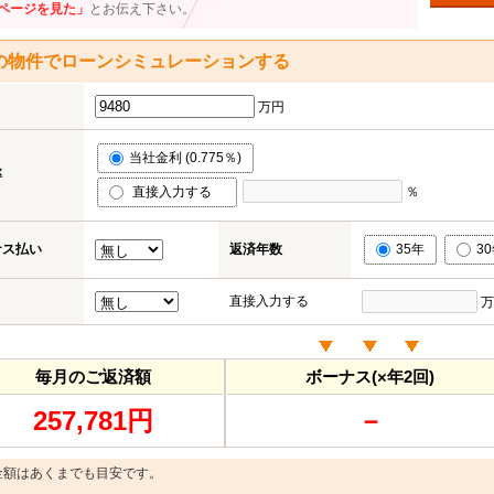
ページを見た」
とお伝え下さい。
の物件でローンシミュレーションする
万円
当社金利 (0.775％)
率
直接入力する
％
ナス払い
返済年数
35年
3
直接入力する
万
毎月のご返済額
ボーナス(×年2回)
257,781円
－
金額はあくまでも目安です。