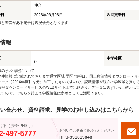
様
仲介
新日
2026年08月06日
次回更新日
報と差異がある場合は現況優先となります
情報
区
中学校区
()
報の学区情報について
物件情報に記載されております通学区域(学区)情報は、国土数値情報ダウンロードサ
データ【2016年度】を元に加工したものですので、記載情報が現在の学区域と異な
情報ダウンロードサービスのWEBサイト上で記述通り、データは必ずしも正確とは言
ますので、そちらを踏まえ学区情報は参考としてご活用下さい。
い合わせ、資料請求、見学のお申し込みはこちらから
ける（携帯･PHS可）
お問い合わせ番号をお伝えください
2-497-5777
RHS-991019048