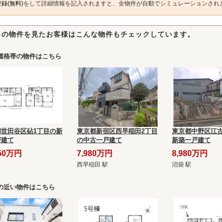
録(無料)
をして詳細情報を記入されますと、全物件が自動でシミュレーションされ
らの物件を見たお客様はこんな物件もチェックしています。
価格帯の物件はこちら
都世田谷区砧1丁目の新
東京都新宿区西早稲田2丁目
東京都中野区江古
戸建て
の中古一戸建て
新築一戸建て
350万円
7,980万円
8,980万円
西早稲田 駅
沼袋 駅
の近い物件はこちら