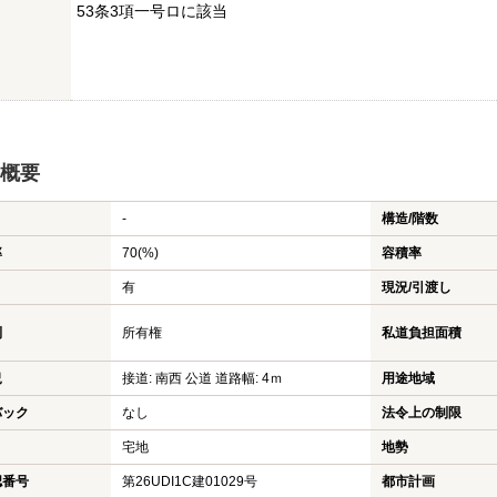
53条3項一号ロに該当
概要
-
構造/階数
率
70(%)
容積率
有
現況/引渡し
利
所有権
私道負担面積
況
接道: 南西 公道 道路幅: 4ｍ
用途地域
バック
なし
法令上の制限
宅地
地勢
認番号
第26UDI1C建01029号
都市計画