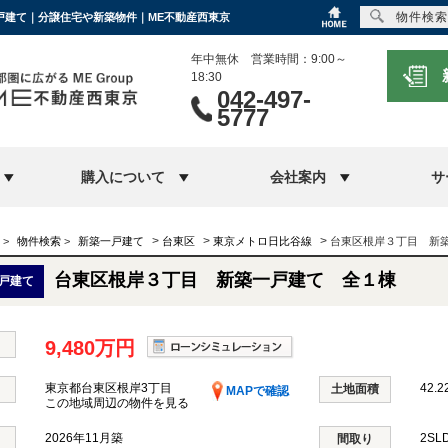
物件検索
一戸建て｜分譲住宅や新築物件｜ME不動産西東京
年中無休 営業時間：9:00～
18:30
042-497-
5777
購入について
会社案内
サ
>
>
>
>
物件検索
>
新築一戸建て
台東区
東京メトロ日比谷線
台東区根岸３丁目 新
台東区根岸３丁目 新築一戸建て 全１棟
戸建て
9,480万円
東京都台東区根岸3丁目
42.2
土地面積
MAPで確認
この地域周辺の物件を見る
2026年11月築
2SL
間取り