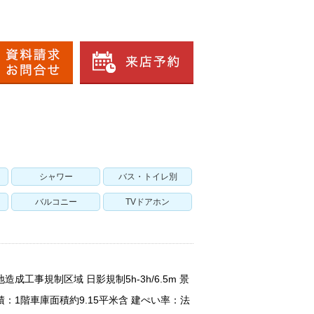
シャワー
バス・トイレ別
バルコニー
TVドアホン
成工事規制区域 日影規制5h-3h/6.5m 景
積：1階車庫面積約9.15平米含 建ぺい率：法