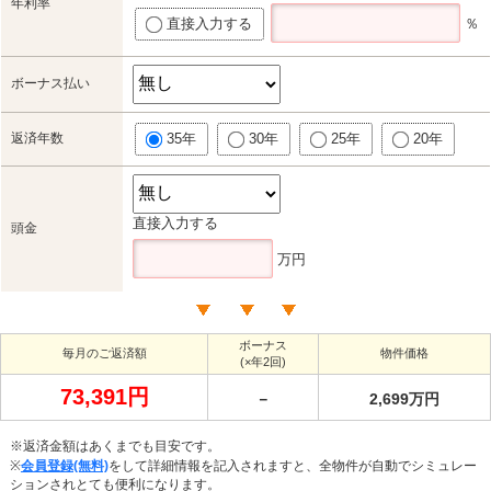
年利率
直接入力する
％
ボーナス払い
返済年数
35年
30年
25年
20年
直接入力する
頭金
万円
ボーナス
毎月のご返済額
物件価格
(×年2回)
73,391円
－
2,699万円
※返済金額はあくまでも目安です。
※
会員登録(無料)
をして詳細情報を記入されますと、全物件が自動でシミュレー
ションされとても便利になります。