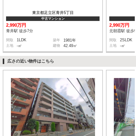
東京都足立区青井5丁目
中古マンション
2,990万円
2,990万円
青井駅 徒歩7分
北朝霞駅 徒歩
1LDK
2SLDK
間取
築年
1981年
間取
土地
-㎡
建物
42.49㎡
土地
-㎡
広さの近い物件はこちら