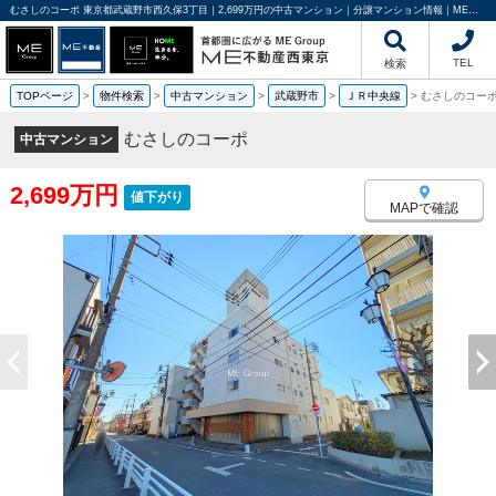
むさしのコーポ 東京都武蔵野市西久保3丁目｜2,699万円の中古マンション｜分譲マンション情報｜ME不動産西東京
TEL
検索
TOPページ
>
物件検索
>
中古マンション
>
武蔵野市
>
ＪＲ中央線
>
むさしのコー
むさしのコーポ
中古マンション
2,699万円
値下がり
MAPで確認