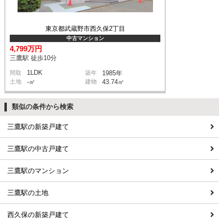
東京都武蔵野市西久保2丁目
中古マンション
4,799万円
三鷹駅 徒歩10分
1LDK
間取
築年
1985年
土地
-㎡
建物
43.74㎡
類似の条件から検索
三鷹駅の新築戸建て
三鷹駅の中古戸建て
三鷹駅のマンション
三鷹駅の土地
西久保の新築戸建て