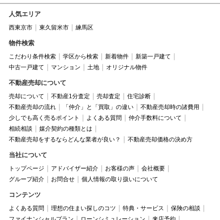
人気エリア
西東京市
東久留米市
練馬区
物件検索
こだわり条件検索
学区から検索
新着物件
新築一戸建て
中古一戸建て
マンション
土地
オリジナル物件
不動産売却について
売却について
不動産1分査定
売却査定
住宅診断
不動産売却の流れ
「仲介」と「買取」の違い
不動産売却時の諸費用
少しでも高く売るポイント
よくある質問
仲介手数料について
相続相談
媒介契約の種類とは
不動産売却をするならどんな業者が良い？
不動産売却価格の決め方
当社について
トップページ
アドバイザー紹介
お客様の声
会社概要
グループ紹介
お問合せ
個人情報の取り扱いについて
コンテンツ
よくある質問
理想の住まい探しのコツ
特典・サービス
保険の相談
ファイナンシャルプラン
ローンシミュレーション
来店予約