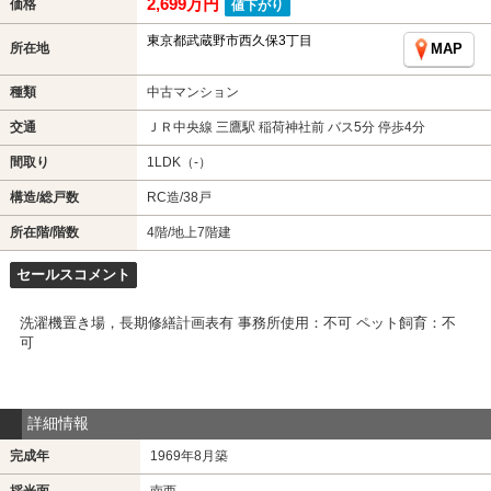
2,699万円
価格
値下がり
東京都武蔵野市西久保3丁目
所在地
MAP
種類
中古マンション
交通
ＪＲ中央線 三鷹駅 稲荷神社前 バス5分 停歩4分
間取り
1LDK（-）
構造/総戸数
RC造/38戸
所在階/階数
4階/地上7階建
セールスコメント
洗濯機置き場，長期修繕計画表有 事務所使用：不可 ペット飼育：不
可
詳細情報
完成年
1969年8月築
採光面
南西