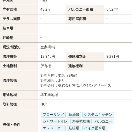
専有面積
43.2㎡
バルコニー面積
5.52m²
-
-
テラス面積
専用庭面積
-
駐車場
-
駐輪場
現況/引渡し
空家/即時
管理費等
12,345円
修繕積立金
8,281円
土地権利
所有権
建物権利
-
管理形態：委託（巡回）
管理態様
管理組合：あり
管理会社：株式会社穴吹ハウジングサービス
用途地域
準工業地域
取引態様
仲介
フローリング
給湯器
システムキッチン
シャワートイレ
浴室乾燥機
バルコニー
設備・条件
エレベーター
駐輪場
バイク置き場