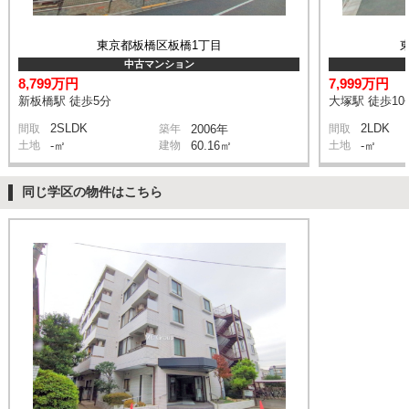
東京都板橋区板橋1丁目
中古マンション
8,799万円
7,999万円
新板橋駅 徒歩5分
大塚駅 徒歩10
2SLDK
2LDK
間取
築年
2006年
間取
土地
-㎡
建物
60.16㎡
土地
-㎡
同じ学区の物件はこちら