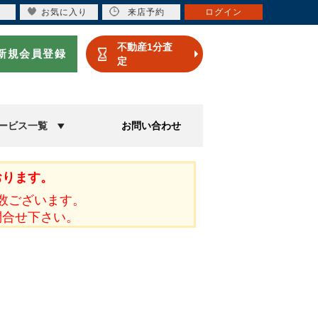
お気に入り
来店予約
ログイン
不動産1分査
新規会員登録
定
ービス一覧
お問い合わせ
おります。
数ございます。
問合せ下さい。