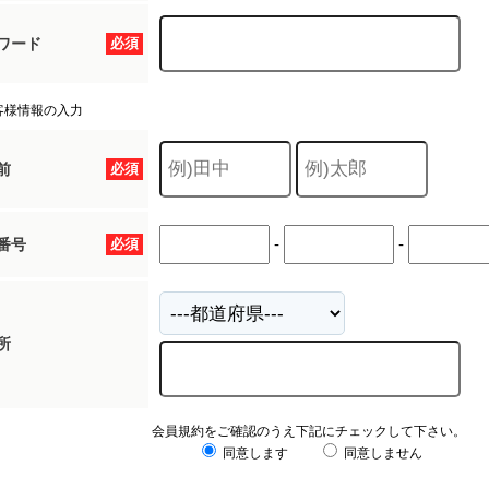
ワード
必須
客様情報の入力
前
必須
-
-
番号
必須
所
会員規約をご確認のうえ下記にチェックして下さい。
同意します
同意しません