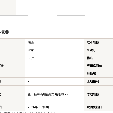
概要
南西
取引態様
空家
引渡し
63戸
構造
面積
-
専用庭面積
-
駐輪場
利
-
土地権利
域
第一種中高層住居専用地域 - -
管理態様
新日
2026年08月08日
次回更新日