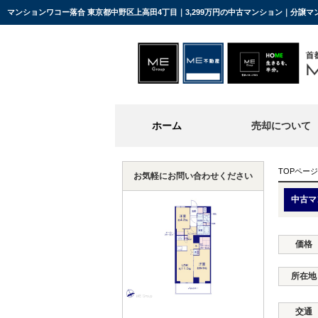
マンションワコー落合 東京都中野区上高田4丁目｜3,299万円の中古マンション｜分譲
ホーム
売却について
TOPページ
お気軽にお問い合わせください
中古マ
価格
所在地
交通