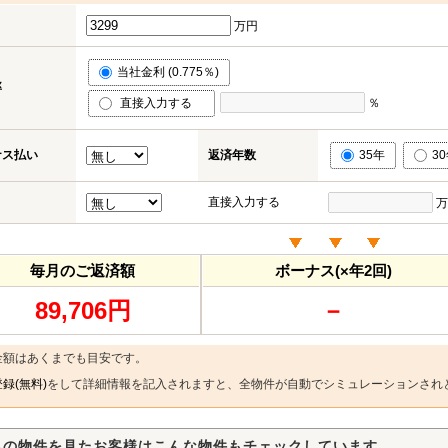
万円
当社金利 (0.775％)
率
直接入力する
％
ナス払い
返済年数
35年
3
直接入力する
万
毎月のご返済額
ボーナス(×年2回)
89,706円
－
金額はあくまでも目安です。
録(無料)
をして詳細情報を記入されますと、全物件が自動でシミュレーションされ
らの物件を見たお客様はこんな物件もチェックしています。