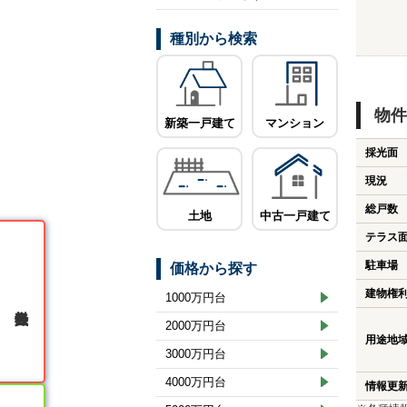
種別から検索
物件
新築一戸建て
マンション
採光面
現況
総戸数
土地
中古一戸建て
テラス
駐車場
価格から探す
建物権
1000万円台
無料会員登録
2000万円台
用途地
3000万円台
4000万円台
情報更