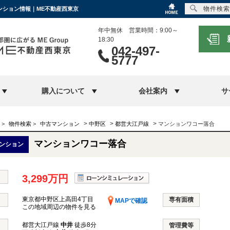
物件検索
マンション情報｜ME不動産西東京
年中無休 営業時間：9:00～
18:30
042-497-
5777
購入について
会社案内
サ
>
>
>
>
物件検索
>
中古マンション
中野区
都営大江戸線
マンションワコー落合
マンションワコー落合
ンション
3,299万円
東京都中野区上高田4丁目
専有面積
MAPで確認
この地域周辺の物件を見る
都営大江戸線
中井
徒歩8分
管理費等