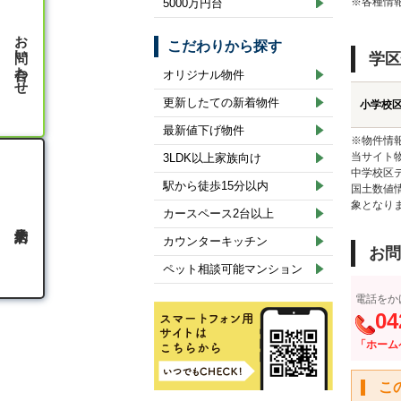
※各種情
5000万円台
お問い合わせ
こだわりから探す
学区
オリジナル物件
更新したての新着物件
小学校
最新値下げ物件
※物件情
当サイト
3LDK以上家族向け
中学校区
駅から徒歩15分以内
国土数値
象となり
カースペース2台以上
カウンターキッチン
お問
ペット相談可能マンション
電話をか
04
「ホーム
こ