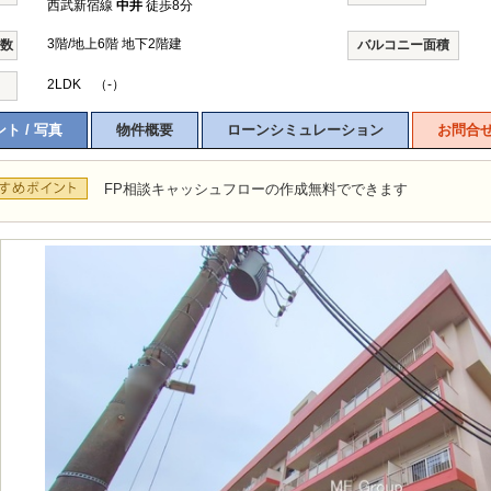
西武新宿線
中井
徒歩8分
3階/地上6階 地下2階建
階数
バルコニー面積
2LDK （-）
ト / 写真
物件概要
ローンシミュレーション
お問合
FP相談キャッシュフローの作成無料でできます