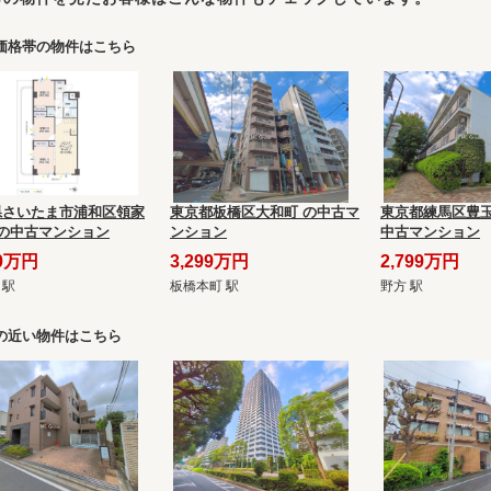
価格帯の物件はこちら
県さいたま市浦和区領家
東京都板橋区大和町 の中古マ
東京都練馬区豊玉
目の中古マンション
ンション
中古マンション
80万円
3,299万円
2,799万円
 駅
板橋本町 駅
野方 駅
の近い物件はこちら