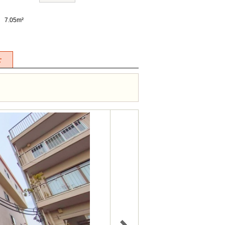
7.05m²
せ