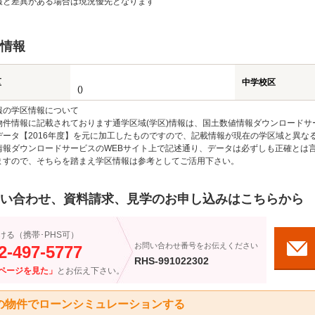
報と差異がある場合は現況優先となります
情報
区
中学校区
()
報の学区情報について
物件情報に記載されております通学区域(学区)情報は、国土数値情報ダウンロードサ
データ【2016年度】を元に加工したものですので、記載情報が現在の学区域と異な
情報ダウンロードサービスのWEBサイト上で記述通り、データは必ずしも正確とは言
ますので、そちらを踏まえ学区情報は参考としてご活用下さい。
い合わせ、資料請求、見学のお申し込みはこちらから
ける（携帯･PHS可）
お問い合わせ番号をお伝えください
2-497-5777
RHS-991022302
ページを見た」
とお伝え下さい。
の物件でローンシミュレーションする