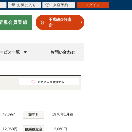
お気に入り
来店予約
ログイン
不動産1分査
新規会員登録
定
ービス一覧
お問い合わせ
47.89㎡
1970年1月築
築年月
12,060円
12,060円
修繕積立金