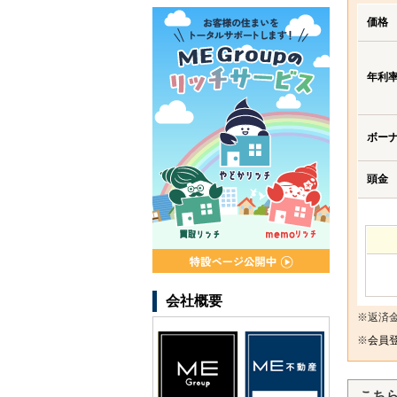
価格
年利
ボー
頭金
会社概要
※返済
※
会員登
こち