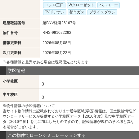
コンロ三口
Wクローゼット
バルコニー
TVドアホン
都市ガス
プライスダウン
建築確認番号
第BNV確済26167号
RHS-991022292
物件番号
情報更新日
2026年08月08日
次回更新日
2026年08月22日
※各種情報と差異がある場合は現況優先となります
学区情報
小学校区
()
中学校区
()
※物件情報の学区情報について
当サイト物件情報に記載されております通学区域(学区)情報は、国土数値情報ダ
ウンロードサービスが提供する小学校区データ【2016年度】及び中学校区デー
タ【2016年度】を元に加工したものですので、記載情報が現在の学区域と異な
る場合がございます。
この物件でローンシミュレーションする