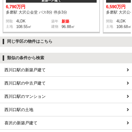
新築一戸建て
6,790万円
6,590万円
多磨駅 大沢公会堂 バス8分 停歩3分
多磨駅 大沢公会
4LDK
4LDK
間取
築年
新築
間取
土地
108.55㎡
建物
96.88㎡
土地
108.68㎡
同じ学区の物件はこちら
類似の条件から検索
西川口駅の新築戸建て
西川口駅の中古戸建て
西川口駅のマンション
西川口駅の土地
喜沢の新築戸建て