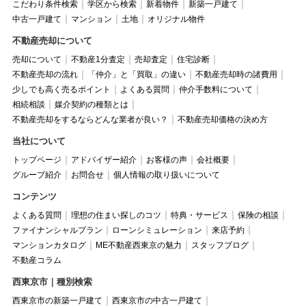
こだわり条件検索
学区から検索
新着物件
新築一戸建て
中古一戸建て
マンション
土地
オリジナル物件
不動産売却について
売却について
不動産1分査定
売却査定
住宅診断
不動産売却の流れ
「仲介」と「買取」の違い
不動産売却時の諸費用
少しでも高く売るポイント
よくある質問
仲介手数料について
相続相談
媒介契約の種類とは
不動産売却をするならどんな業者が良い？
不動産売却価格の決め方
当社について
トップページ
アドバイザー紹介
お客様の声
会社概要
グループ紹介
お問合せ
個人情報の取り扱いについて
コンテンツ
よくある質問
理想の住まい探しのコツ
特典・サービス
保険の相談
ファイナンシャルプラン
ローンシミュレーション
来店予約
マンションカタログ
ME不動産西東京の魅力
スタッフブログ
不動産コラム
西東京市｜種別検索
西東京市の新築一戸建て
西東京市の中古一戸建て