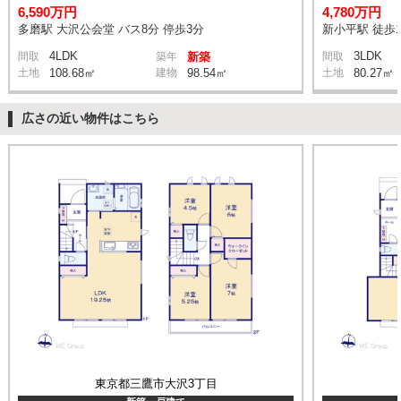
6,590万円
4,780万円
多磨駅 大沢公会堂 バス8分 停歩3分
新小平駅 徒歩1
4LDK
3LDK
間取
築年
新築
間取
土地
108.68㎡
建物
98.54㎡
土地
80.27㎡
広さの近い物件はこちら
東京都三鷹市大沢3丁目