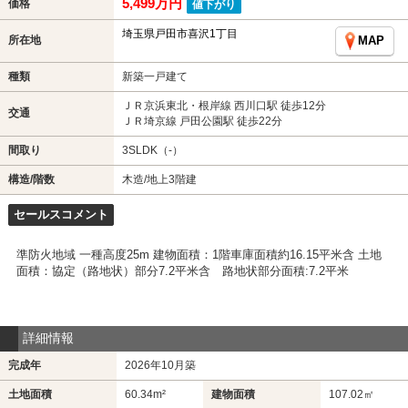
5,499万円
価格
値下がり
埼玉県戸田市喜沢1丁目
所在地
MAP
種類
新築一戸建て
ＪＲ京浜東北・根岸線 西川口駅 徒歩12分
交通
ＪＲ埼京線 戸田公園駅 徒歩22分
間取り
3SLDK（-）
構造/階数
木造/地上3階建
セールスコメント
準防火地域 一種高度25m 建物面積：1階車庫面積約16.15平米含 土地
面積：協定（路地状）部分7.2平米含 路地状部分面積:7.2平米
詳細情報
完成年
2026年10月築
土地面積
60.34m²
建物面積
107.02㎡