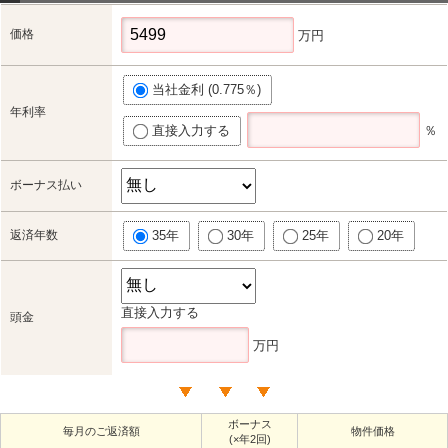
価格
万円
当社金利 (0.775％)
年利率
直接入力する
％
ボーナス払い
返済年数
35年
30年
25年
20年
直接入力する
頭金
万円
ボーナス
毎月のご返済額
物件価格
(×年2回)