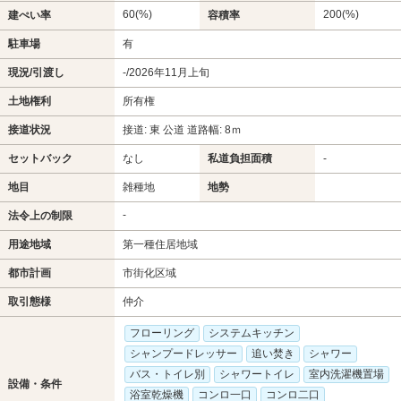
60(%)
200(%)
建ぺい率
容積率
駐車場
有
現況/引渡し
-/2026年11月上旬
土地権利
所有権
接道状況
接道: 東 公道 道路幅: 8ｍ
セットバック
なし
私道負担面積
-
地目
雑種地
地勢
-
法令上の制限
用途地域
第一種住居地域
都市計画
市街化区域
取引態様
仲介
フローリング
システムキッチン
シャンプードレッサー
追い焚き
シャワー
バス・トイレ別
シャワートイレ
室内洗濯機置場
設備・条件
浴室乾燥機
コンロ一口
コンロ二口