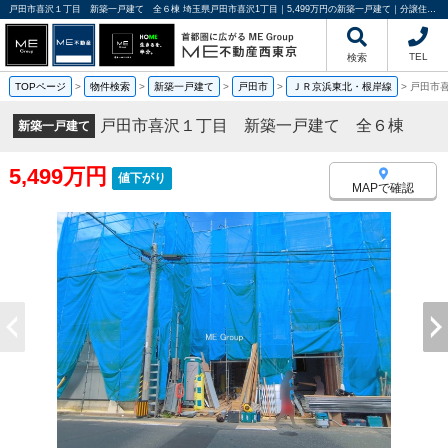
戸田市喜沢１丁目 新築一戸建て 全６棟 埼玉県戸田市喜沢1丁目｜5,499万円の新築一戸建て｜分譲住宅や新築物件｜ME不動産西東京
TEL
検索
TOPページ
>
物件検索
>
新築一戸建て
>
戸田市
>
ＪＲ京浜東北・根岸線
>
戸田市
戸田市喜沢１丁目 新築一戸建て 全６棟
新築一戸建て
5,499万円
値下がり
MAPで確認