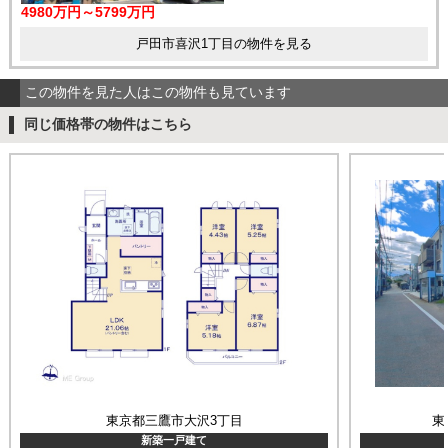
4980万円～5799万円
戸田市喜沢1丁目の物件を見る
この物件を見た人はこの物件も見ています
同じ価格帯の物件はこちら
東京都三鷹市大沢3丁目
東
新築一戸建て