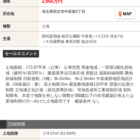
2,950万円
価格
埼玉県所沢市中富南3丁目
所在地
MAP
種類
土地
西武新宿線 航空公園駅 中富南 バス13分 停歩7分
交通
ＪＲ武蔵野線 東所沢駅 徒歩42分
セールスコメント
土地面積：173.87平米（公簿） 公簿売買 用途地域：一部第1種住居地
域（建60％/容200％） 建築基準法22条区域 景観法 道路斜線制限 隣地
斜線制限 日影規制（1種）3h-2h/4m、4h-2.5h/4m 中富南部地区地区計
画（58条届出：要） 高さ制限15m 最低敷地面積120平米 壁面の位置の
制限 立地適正化計画（居住誘導区域） 宅地造成等工事規制区域 契約
制限有。木造で地階を有しない階数が3階建以下の住宅建築計画または
更地利用の方へ向けた土地販売です 建築条件:なし
詳細情報
土地面積
174.07m² (52.66坪)