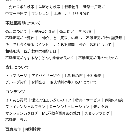
こだわり条件検索
学区から検索
新着物件
新築一戸建て
中古一戸建て
マンション
土地
オリジナル物件
不動産売却について
売却について
不動産1分査定
売却査定
住宅診断
不動産売却の流れ
「仲介」と「買取」の違い
不動産売却時の諸費用
少しでも高く売るポイント
よくある質問
仲介手数料について
相続相談
媒介契約の種類とは
不動産売却をするならどんな業者が良い？
不動産売却価格の決め方
当社について
トップページ
アドバイザー紹介
お客様の声
会社概要
グループ紹介
お問合せ
個人情報の取り扱いについて
コンテンツ
よくある質問
理想の住まい探しのコツ
特典・サービス
保険の相談
ファイナンシャルプラン
ローンシミュレーション
来店予約
マンションカタログ
ME不動産西東京の魅力
スタッフブログ
不動産コラム
西東京市｜種別検索