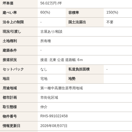
坪単価
56.02万円 /坪
60(%)
150(%)
建ぺい率
容積率
法令上の制限
-
国土法届出
不要
現況/引渡し
古屋あり/相談
土地権利
所有権
-
建築条件
接道状況
接道: 北東 公道 道路幅: 6ｍ
セットバック
なし
私道負担面積
-
地目
宅地
地勢
用途地域
第一種中高層住居専用地域
都市計画
市街化区域
取引態様
仲介
RHS-991022458
物件番号
情報更新日
2026年08月07日