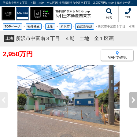
所沢市中富南３丁目 ４期 土地 全１区画 埼玉県所沢市中富南3丁目｜2,950万円の土地｜売地や分譲地情報｜ME不動産西東京
TEL
検索
TOPページ
>
物件検索
>
土地
>
所沢市
>
西武新宿線
>
所沢市中富南３丁目 ４期
所沢市中富南３丁目 ４期 土地 全１区画
土地
2,950万円
MAPで確認