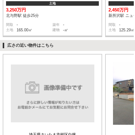
土地
3,250万円
2,450万円
北与野駅 徒歩25分
新所沢駅 ニュー
-
-
-
間取
築年
間取
土地
165.00㎡
建物
-㎡
土地
125.29㎡
広さの近い物件はこちら
埼玉県さいたま市桜区白鍬