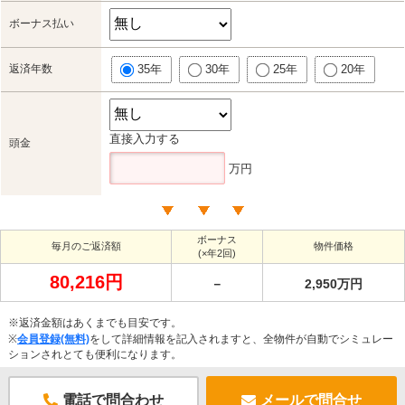
ボーナス払い
返済年数
35年
30年
25年
20年
直接入力する
頭金
万円
ボーナス
毎月のご返済額
物件価格
(×年2回)
80,216円
－
2,950万円
※返済金額はあくまでも目安です。
※
会員登録(無料)
をして詳細情報を記入されますと、全物件が自動でシミュレー
ションされとても便利になります。
電話で問合わせ
メールで問合せ