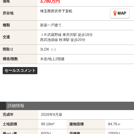
3,780万円
価格
埼玉県所沢市下安松
所在地
MAP
種類
新築一戸建て
ＪＲ武蔵野線 東所沢駅 徒歩18分
交通
西武池袋線 秋津駅 徒歩20分
間取り
3LDK（-）
構造/階数
木造/地上2階建
セールスコメント
詳細情報
完成年
2026年9月築
土地面積
99.18m²
建物面積
94.76㎡
60(%)
100(%)
建ぺい率
容積率