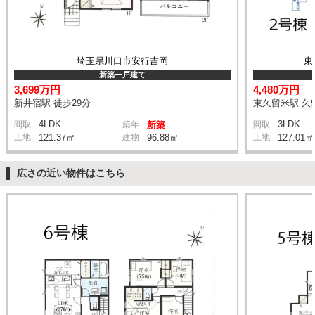
埼玉県川口市安行吉岡
東
新築一戸建て
3,699万円
4,480万円
新井宿駅 徒歩29分
東久留米駅 久
4LDK
3LDK
間取
築年
新築
間取
土地
121.37㎡
建物
96.88㎡
土地
127.01㎡
広さの近い物件はこちら