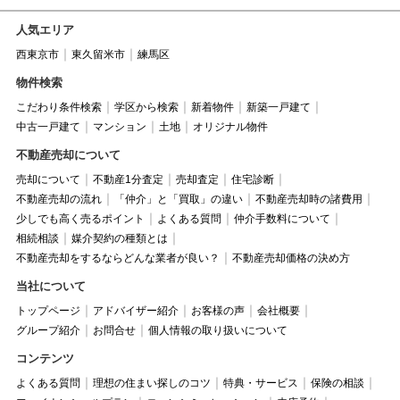
人気エリア
西東京市
東久留米市
練馬区
物件検索
こだわり条件検索
学区から検索
新着物件
新築一戸建て
中古一戸建て
マンション
土地
オリジナル物件
不動産売却について
売却について
不動産1分査定
売却査定
住宅診断
不動産売却の流れ
「仲介」と「買取」の違い
不動産売却時の諸費用
少しでも高く売るポイント
よくある質問
仲介手数料について
相続相談
媒介契約の種類とは
不動産売却をするならどんな業者が良い？
不動産売却価格の決め方
当社について
トップページ
アドバイザー紹介
お客様の声
会社概要
グループ紹介
お問合せ
個人情報の取り扱いについて
コンテンツ
よくある質問
理想の住まい探しのコツ
特典・サービス
保険の相談