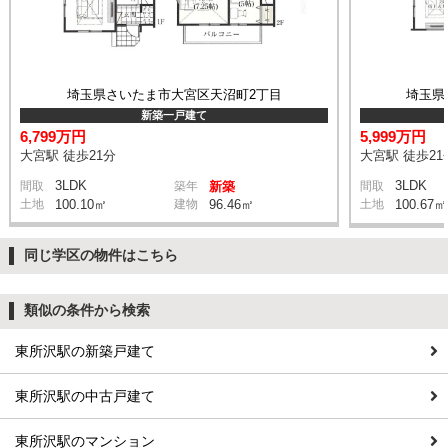
埼玉県さいたま市大宮区天沼町2丁目
埼玉県
新築一戸建て
6,799万円
5,999万円
大宮駅 徒歩21分
大宮駅 徒歩21
3LDK
3LDK
間取
築年
新築
間取
土地
100.10㎡
建物
96.46㎡
土地
100.67㎡
同じ学区の物件はこちら
類似の条件から検索
東所沢駅の新築戸建て
東所沢駅の中古戸建て
東所沢駅のマンション