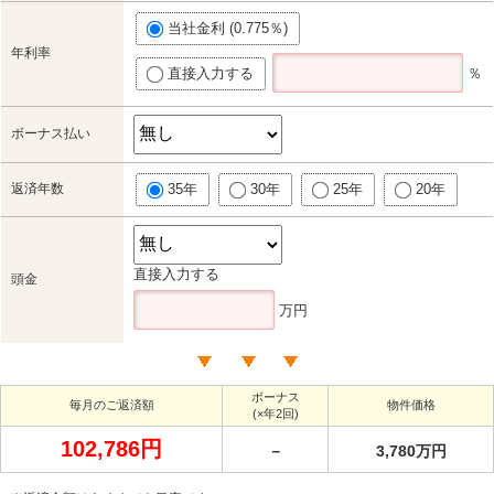
当社金利 (0.775％)
年利率
直接入力する
％
ボーナス払い
返済年数
35年
30年
25年
20年
直接入力する
頭金
万円
ボーナス
毎月のご返済額
物件価格
(×年2回)
102,786円
－
3,780万円