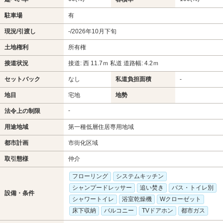
駐車場
有
現況/引渡し
-/2026年10月下旬
土地権利
所有権
接道状況
接道: 西 11.7ｍ 私道 道路幅: 4.2ｍ
セットバック
なし
私道負担面積
-
地目
宅地
地勢
-
法令上の制限
用途地域
第一種低層住居専用地域
都市計画
市街化区域
取引態様
仲介
フローリング
システムキッチン
シャンプードレッサー
追い焚き
バス・トイレ別
設備・条件
シャワートイレ
浴室乾燥機
Wクローゼット
床下収納
バルコニー
TVドアホン
都市ガス