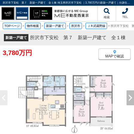
所沢市下安松 第７ 新築一戸建て 全１棟 埼玉県所沢市下安松 ｜3,780万円の新築一戸建て｜分譲住宅や新築物件｜ME不動産西東京
TEL
検索
TOPページ
>
物件検索
>
新築一戸建て
>
所沢市
>
ＪＲ武蔵野線
>
所沢市下安松 
所沢市下安松 第７ 新築一戸建て 全１棟
新築一戸建て
3,780万円
MAPで確認