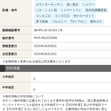
カウンターキッチン
追い焚き
シャワー
設備・条件
バス・トイレ別
シャワートイレ
室内洗濯機置場
コンロ二口
コンロ三口
Wクローゼット
床下収納
バルコニー
TVドアホン
都市ガス
建築確認番号
第HPA-26-05183-1号
RHS-991023699
物件番号
情報更新日
2026年08月06日
次回更新日
2026年08月20日
※各種情報と差異がある場合は現況優先となります
学区情報
小学校区
()
中学校区
()
※物件情報の学区情報について
当サイト物件情報に記載されております通学区域(学区)情報は、国土数値情報ダ
ウンロードサービスが提供する小学校区データ【2016年度】及び中学校区デー
タ【2016年度】を元に加工したものですので、記載情報が現在の学区域と異な