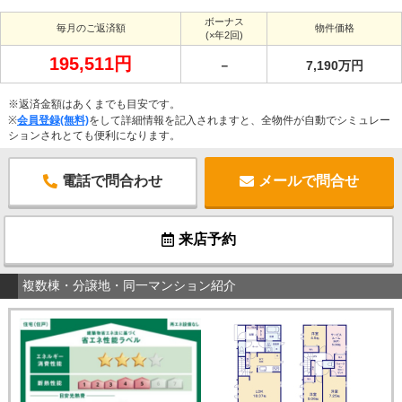
ボーナス
毎月のご返済額
物件価格
(×年2回)
195,511円
－
7,190万円
※返済金額はあくまでも目安です。
※
会員登録(無料)
をして詳細情報を記入されますと、全物件が自動でシミュレー
ションされとても便利になります。
電話で問合わせ
メールで問合せ
来店予約
複数棟・分譲地・同一マンション紹介