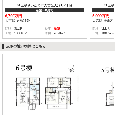
埼玉県さいたま市大宮区天沼町2丁目
埼玉県
新築一戸建て
6,799万円
5,999万円
大宮駅 徒歩21分
大宮駅 徒歩21
3LDK
3LDK
間取
築年
新築
間取
土地
100.10㎡
建物
96.46㎡
土地
100.67㎡
広さの近い物件はこちら