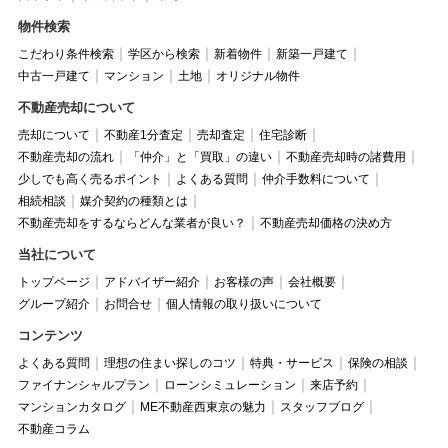
物件検索
こだわり条件検索
学区から検索
新着物件
新築一戸建て
中古一戸建て
マンション
土地
オリジナル物件
不動産売却について
売却について
不動産1分査定
売却査定
住宅診断
不動産売却の流れ
「仲介」と「買取」の違い
不動産売却時の諸費用
少しでも高く売るポイント
よくある質問
仲介手数料について
相続相談
媒介契約の種類とは
不動産売却をするならどんな業者が良い？
不動産売却価格の決め方
当社について
トップページ
アドバイザー紹介
お客様の声
会社概要
グループ紹介
お問合せ
個人情報の取り扱いについて
コンテンツ
よくある質問
理想の住まい探しのコツ
特典・サービス
保険の相談
ファイナンシャルプラン
ローンシミュレーション
来店予約
マンションカタログ
ME不動産西東京の魅力
スタッフブログ
不動産コラム