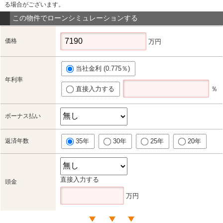
る場合がございます。
この物件でローンシミュレーションする
価格
万円
当社金利 (0.775％)
年利率
直接入力する
％
ボーナス払い
返済年数
35年
30年
25年
20年
直接入力する
頭金
万円