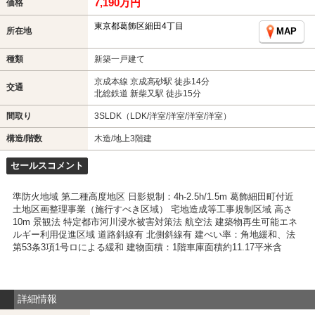
7,190万円
価格
東京都葛飾区細田4丁目
所在地
MAP
種類
新築一戸建て
京成本線 京成高砂駅 徒歩14分
交通
北総鉄道 新柴又駅 徒歩15分
間取り
3SLDK（LDK/洋室/洋室/洋室/洋室）
構造/階数
木造/地上3階建
セールスコメント
準防火地域 第二種高度地区 日影規制：4h-2.5h/1.5m 葛飾細田町付近
土地区画整理事業（施行すべき区域） 宅地造成等工事規制区域 高さ
10m 景観法 特定都市河川浸水被害対策法 航空法 建築物再生可能エネ
ルギー利用促進区域 道路斜線有 北側斜線有 建ぺい率：角地緩和、法
第53条3項1号ロによる緩和 建物面積：1階車庫面積約11.17平米含
詳細情報