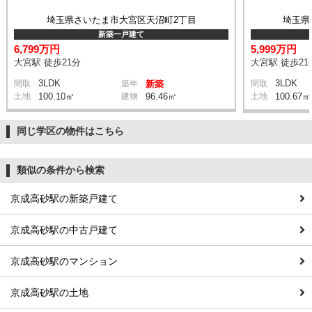
埼玉県さいたま市大宮区天沼町2丁目
埼玉県
新築一戸建て
6,799万円
5,999万円
大宮駅 徒歩21分
大宮駅 徒歩21
3LDK
3LDK
間取
築年
新築
間取
土地
100.10㎡
建物
96.46㎡
土地
100.67㎡
同じ学区の物件はこちら
類似の条件から検索
京成高砂駅の新築戸建て
京成高砂駅の中古戸建て
京成高砂駅のマンション
京成高砂駅の土地