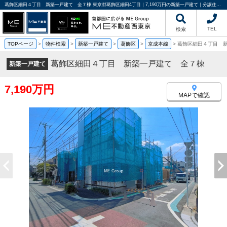
葛飾区細田４丁目 新築一戸建て 全７棟 東京都葛飾区細田4丁目｜7,190万円の新築一戸建て｜分譲住宅や新築物件｜ME不動産西東京
TEL
検索
TOPページ
>
物件検索
>
新築一戸建て
>
葛飾区
>
京成本線
>
葛飾区細田４丁目 
葛飾区細田４丁目 新築一戸建て 全７棟
新築一戸建て
7,190万円
MAPで確認