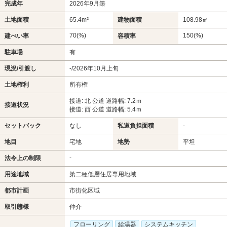
完成年
2026年9月築
土地面積
65.4m²
建物面積
108.98㎡
70(%)
150(%)
建ぺい率
容積率
駐車場
有
現況/引渡し
-/2026年10月上旬
土地権利
所有権
接道: 北 公道 道路幅: 7.2ｍ
接道状況
接道: 西 公道 道路幅: 5.4ｍ
セットバック
なし
私道負担面積
-
地目
宅地
地勢
平坦
-
法令上の制限
用途地域
第二種低層住居専用地域
都市計画
市街化区域
取引態様
仲介
フローリング
給湯器
システムキッチン