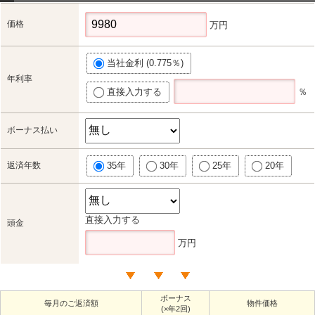
価格
万円
当社金利 (0.775％)
年利率
直接入力する
％
ボーナス払い
返済年数
35年
30年
25年
20年
直接入力する
頭金
万円
ボーナス
毎月のご返済額
物件価格
(×年2回)