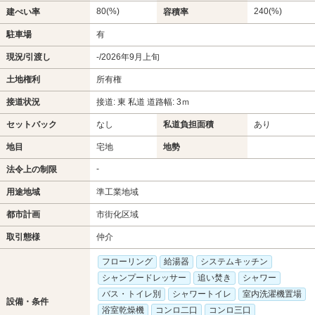
80(%)
240(%)
建ぺい率
容積率
駐車場
有
現況/引渡し
-/2026年9月上旬
土地権利
所有権
接道状況
接道: 東 私道 道路幅: 3ｍ
セットバック
なし
私道負担面積
あり
地目
宅地
地勢
-
法令上の制限
用途地域
準工業地域
都市計画
市街化区域
取引態様
仲介
フローリング
給湯器
システムキッチン
シャンプードレッサー
追い焚き
シャワー
バス・トイレ別
シャワートイレ
室内洗濯機置場
設備・条件
浴室乾燥機
コンロ二口
コンロ三口