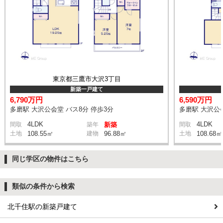
東京都三鷹市大沢3丁目
新築一戸建て
6,790万円
6,590万円
多磨駅 大沢公会堂 バス8分 停歩3分
多磨駅 大沢公会
4LDK
4LDK
間取
築年
新築
間取
土地
108.55㎡
建物
96.88㎡
土地
108.68㎡
同じ学区の物件はこちら
類似の条件から検索
北千住駅の新築戸建て