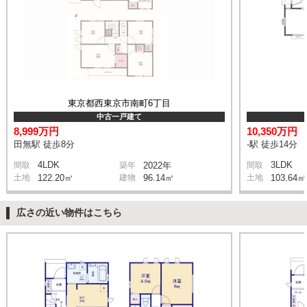
東京都西東京市南町6丁目
中古一戸建て
8,999万円
10,350万円
田無駅 徒歩8分
-駅 徒歩14分
4LDK
3LDK
間取
築年
2022年
間取
土地
122.20㎡
建物
96.14㎡
土地
103.64㎡
広さの近い物件はこちら