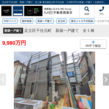
足立区千住元町 新築一戸建て 全１棟 東京都足立区千住元町 ｜9,980万円の新築一戸建て｜分譲住宅や新築物件｜ME不動産西東京
TEL
検索
TOPページ
>
物件検索
>
新築一戸建て
>
足立区
>
東京メトロ千代田線
>
足立区千
足立区千住元町 新築一戸建て 全１棟
新築一戸建て
9,980万円
MAPで確認