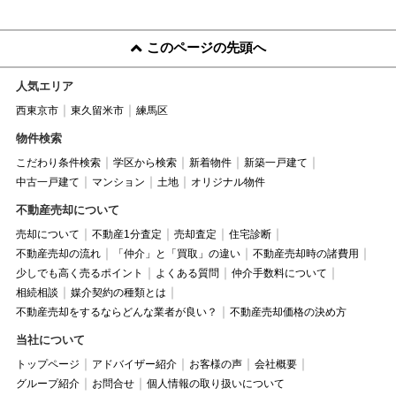
このページの先頭へ
人気エリア
西東京市
東久留米市
練馬区
物件検索
こだわり条件検索
学区から検索
新着物件
新築一戸建て
中古一戸建て
マンション
土地
オリジナル物件
不動産売却について
売却について
不動産1分査定
売却査定
住宅診断
不動産売却の流れ
「仲介」と「買取」の違い
不動産売却時の諸費用
少しでも高く売るポイント
よくある質問
仲介手数料について
相続相談
媒介契約の種類とは
不動産売却をするならどんな業者が良い？
不動産売却価格の決め方
当社について
トップページ
アドバイザー紹介
お客様の声
会社概要
グループ紹介
お問合せ
個人情報の取り扱いについて