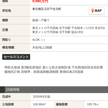
9,980万円
価格
東京都足立区千住元町
所在地
MAP
種類
新築一戸建て
東京メトロ千代田線 北千住駅 千住桜木 バス5分 停歩5分
交通
東京メトロ千代田線 北千住駅 徒歩19分
間取り
4LDK（-）
構造/階数
木造/地上2階建
セールスコメント
準防火地域 第3種高度地区 新たな防火規制区域 千住西地区防災街区整
備地区計画 容積率：前面道路幅員制限 東側42条2項道路
詳細情報
完成年
2026年8月築
土地面積
100.86m²
建物面積
105.78㎡