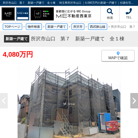
所沢市山口 第７ 新築一戸建て 全１棟 埼玉県所沢市山口 ｜4,080万円の新築一戸建て｜分譲住宅や新築物件｜ME不動産西東京
TEL
検索
TOPページ
>
物件検索
>
新築一戸建て
>
所沢市
>
西武狭山線
>
所沢市山口 第７
所沢市山口 第７ 新築一戸建て 全１棟
新築一戸建て
4,080万円
MAPで確認