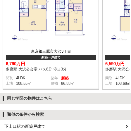
東京都三鷹市大沢3丁目
新築一戸建て
6,790万円
6,590万円
多磨駅 大沢公会堂 バス8分 停歩3分
多磨駅 大沢公会
4LDK
4LDK
間取
築年
新築
間取
土地
108.55㎡
建物
96.88㎡
土地
108.68㎡
同じ学区の物件はこちら
類似の条件から検索
下山口駅の新築戸建て