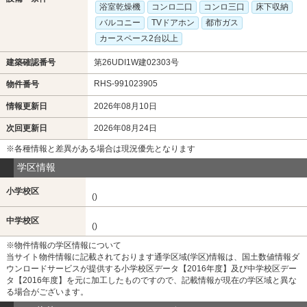
浴室乾燥機
コンロ二口
コンロ三口
床下収納
バルコニー
TVドアホン
都市ガス
カースペース2台以上
建築確認番号
第26UDI1W建02303号
RHS-991023905
物件番号
情報更新日
2026年08月10日
次回更新日
2026年08月24日
※各種情報と差異がある場合は現況優先となります
学区情報
小学校区
()
中学校区
()
※物件情報の学区情報について
当サイト物件情報に記載されております通学区域(学区)情報は、国土数値情報ダ
ウンロードサービスが提供する小学校区データ【2016年度】及び中学校区デー
タ【2016年度】を元に加工したものですので、記載情報が現在の学区域と異な
る場合がございます。