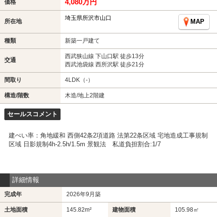
4,080万円
価格
埼玉県所沢市山口
所在地
MAP
種類
新築一戸建て
西武狭山線 下山口駅 徒歩13分
交通
西武池袋線 西所沢駅 徒歩21分
間取り
4LDK（-）
構造/階数
木造/地上2階建
セールスコメント
建ぺい率：角地緩和 西側42条2項道路 法第22条区域 宅地造成工事規制
区域 日影規制4h-2.5h/1.5m 景観法 私道負担割合:1/7
詳細情報
完成年
2026年9月築
土地面積
145.82m²
建物面積
105.98㎡