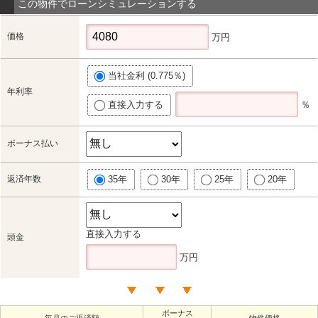
この物件でローンシミュレーションする
価格
万円
当社金利 (0.775％)
年利率
直接入力する
％
ボーナス払い
返済年数
35年
30年
25年
20年
直接入力する
頭金
万円
ボーナス
毎月のご返済額
物件価格