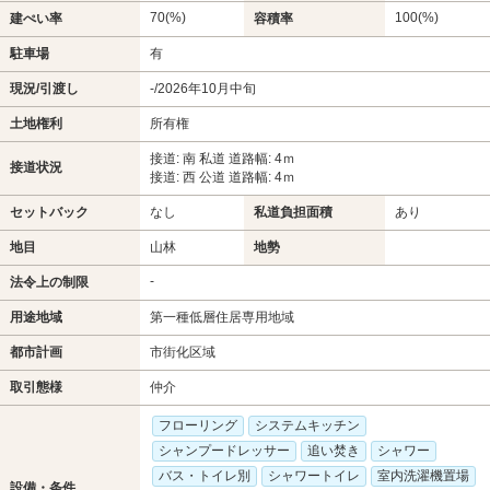
70(%)
100(%)
建ぺい率
容積率
駐車場
有
現況/引渡し
-/2026年10月中旬
土地権利
所有権
接道: 南 私道 道路幅: 4ｍ
接道状況
接道: 西 公道 道路幅: 4ｍ
セットバック
なし
私道負担面積
あり
地目
山林
地勢
-
法令上の制限
用途地域
第一種低層住居専用地域
都市計画
市街化区域
取引態様
仲介
フローリング
システムキッチン
シャンプードレッサー
追い焚き
シャワー
バス・トイレ別
シャワートイレ
室内洗濯機置場
設備・条件