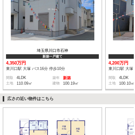
埼玉県川口市石神
新築一戸建て
4,350万円
4,200万円
東川口駅 大塚 バス16分 停歩10分
東川口駅 大塚 
4LDK
4LDK
間取
築年
新築
間取
土地
110.09㎡
建物
100.19㎡
土地
100.10㎡
広さの近い物件はこちら