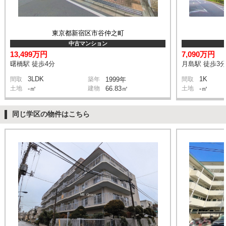
東京都新宿区市谷仲之町
中古マンション
13,499万円
7,090万円
曙橋駅 徒歩4分
月島駅 徒歩3
3LDK
1K
間取
築年
1999年
間取
土地
-㎡
建物
66.83㎡
土地
-㎡
同じ学区の物件はこちら