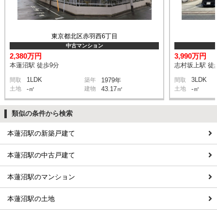
東京都北区赤羽西6丁目
中古マンション
2,380万円
3,990万円
本蓮沼駅 徒歩9分
志村坂上駅 徒
1LDK
3LDK
間取
築年
1979年
間取
土地
-㎡
建物
43.17㎡
土地
-㎡
類似の条件から検索
本蓮沼駅の新築戸建て
本蓮沼駅の中古戸建て
本蓮沼駅のマンション
本蓮沼駅の土地