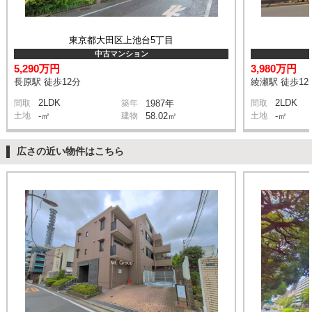
東京都大田区上池台5丁目
中古マンション
5,290万円
3,980万円
長原駅 徒歩12分
綾瀬駅 徒歩12
2LDK
2LDK
間取
築年
1987年
間取
土地
-㎡
建物
58.02㎡
土地
-㎡
広さの近い物件はこちら