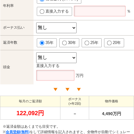
年利率
直接入力する
％
ボーナス払い
返済年数
35年
30年
25年
20年
直接入力する
頭金
万円
ボーナス
毎月のご返済額
物件価格
(×年2回)
122,092円
－
4,490万円
※返済金額はあくまでも目安です。
※
会員登録(無料)
をして詳細情報を記入されますと、全物件が自動でシミュレー