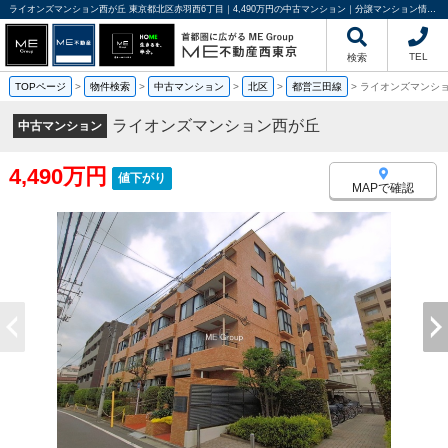
ライオンズマンション西が丘 東京都北区赤羽西6丁目｜4,490万円の中古マンション｜分譲マンション情報｜ME不動産西東京
TEL
検索
TOPページ
>
物件検索
>
中古マンション
>
北区
>
都営三田線
>
ライオンズマンシ
ライオンズマンション西が丘
中古マンション
4,490万円
値下がり
MAPで確認