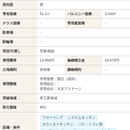
採光面
西
専有面積
51.3㎡
バルコニー面積
3.24m²
-
-
テラス面積
専用庭面積
-
駐車場
-
駐輪場
現況/引渡し
空家/相談
管理費等
13,950円
修繕積立金
16,670円
土地権利
所有権
建物権利
-
管理形態：委託（巡回）
管理態様
管理組合：-
管理会社：大京アステージ
用途地域
準工業地域
取引態様
仲介
フローリング
システムキッチン
カウンターキッチン
バス・トイレ別
設備・条件