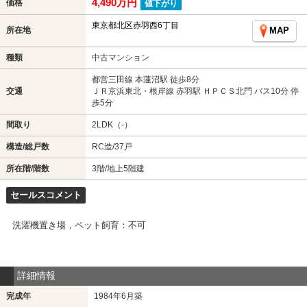
4,490万円
価格
値下がり
東京都北区赤羽西6丁目
所在地
MAP
種類
中古マンション
都営三田線 本蓮沼駅 徒歩8分
交通
ＪＲ京浜東北・根岸線 赤羽駅 ＨＰＣＳ北門 バス10分 停
歩5分
間取り
2LDK（-）
構造/総戸数
RC造/37戸
所在階/階数
3階/地上5階建
セールスコメント
洗濯機置き場，ペット飼育：不可
詳細情報
完成年
1984年6月築