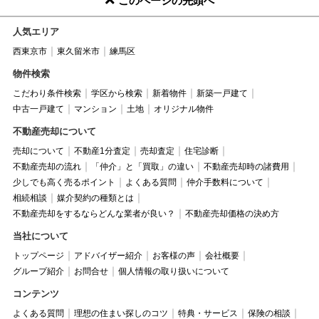
このページの先頭へ
人気エリア
西東京市
東久留米市
練馬区
物件検索
こだわり条件検索
学区から検索
新着物件
新築一戸建て
中古一戸建て
マンション
土地
オリジナル物件
不動産売却について
売却について
不動産1分査定
売却査定
住宅診断
不動産売却の流れ
「仲介」と「買取」の違い
不動産売却時の諸費用
少しでも高く売るポイント
よくある質問
仲介手数料について
相続相談
媒介契約の種類とは
不動産売却をするならどんな業者が良い？
不動産売却価格の決め方
当社について
トップページ
アドバイザー紹介
お客様の声
会社概要
グループ紹介
お問合せ
個人情報の取り扱いについて
コンテンツ
よくある質問
理想の住まい探しのコツ
特典・サービス
保険の相談