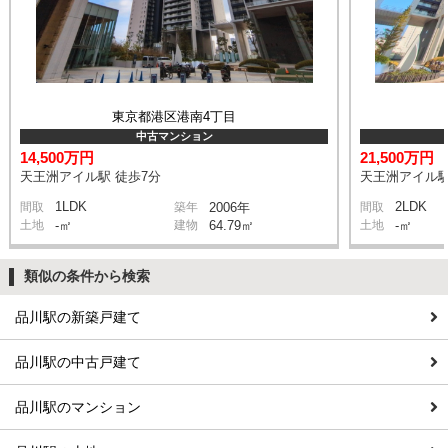
東京都港区港南4丁目
中古マンション
14,500万円
21,500万円
天王洲アイル駅 徒歩7分
天王洲アイル駅
1LDK
2LDK
間取
築年
2006年
間取
土地
-㎡
建物
64.79㎡
土地
-㎡
類似の条件から検索
品川駅の新築戸建て
品川駅の中古戸建て
品川駅のマンション