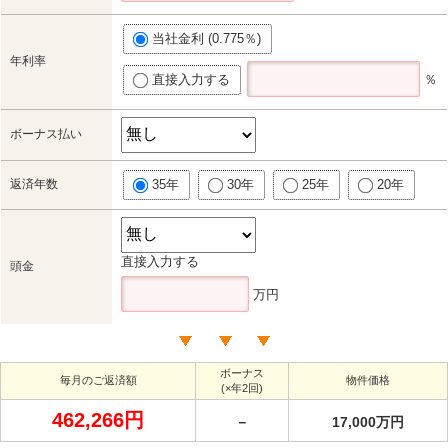
当社金利 (0.775％)
年利率
直接入力する
％
ボーナス払い
返済年数
35年
30年
25年
20年
直接入力する
頭金
万円
ボーナス
毎月のご返済額
物件価格
(×年2回)
462,266円
－
17,000万円