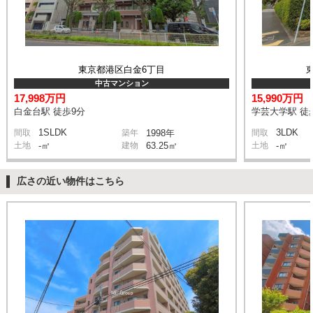
東京都港区白金6丁目
中古マンション
17,998万円
15,990万円
白金台駅 徒歩9分
学芸大学駅 徒
1SLDK
3LDK
間取
築年
1998年
間取
土地
-㎡
建物
63.25㎡
土地
-㎡
広さの近い物件はこちら