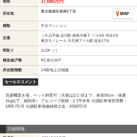
17,000万円
価格
東京都港区港南5丁目
所在地
MAP
種類
中古マンション
ＪＲ山手線 品川駅 港南大橋下 バス4分 停歩2分
交通
東京モノレール 天王洲アイル駅 徒歩17分
間取り
2LDK（-）
構造/総戸数
RC造/128戸
所在階/階数
14階/地上15階建
セールスコメント
洗濯機置き場，ペット飼育可（犬猫は計2 頭まで、体長50cm・体重
1kg以下、細則有） アルコーブ面積：2.1平米有 分譲駐車場管理費：
1800 円/月 分譲駐車場修繕積立金：4300円/月
詳細情報