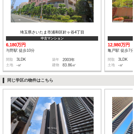
埼玉県さいたま市浦和区針ヶ谷4丁目
中古マンション
6,180万円
12,980万円
与野駅 徒歩10分
亀戸駅 徒歩7
3LDK
3LDK
間取
築年
2003年
間取
土地
-㎡
建物
83.86㎡
土地
-㎡
同じ学区の物件はこちら