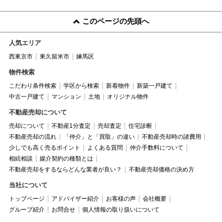
このページの先頭へ
人気エリア
西東京市
東久留米市
練馬区
物件検索
こだわり条件検索
学区から検索
新着物件
新築一戸建て
中古一戸建て
マンション
土地
オリジナル物件
不動産売却について
売却について
不動産1分査定
売却査定
住宅診断
不動産売却の流れ
「仲介」と「買取」の違い
不動産売却時の諸費用
少しでも高く売るポイント
よくある質問
仲介手数料について
相続相談
媒介契約の種類とは
不動産売却をするならどんな業者が良い？
不動産売却価格の決め方
当社について
トップページ
アドバイザー紹介
お客様の声
会社概要
グループ紹介
お問合せ
個人情報の取り扱いについて