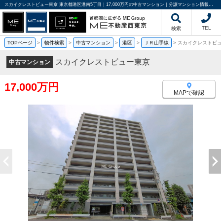
スカイクレストビュー東京 東京都港区港南5丁目｜17,000万円の中古マンション｜分譲マンション情報｜ME不動産西東京
TEL
検索
TOPページ
>
物件検索
>
中古マンション
>
港区
>
ＪＲ山手線
>
スカイクレストビ
スカイクレストビュー東京
中古マンション
17,000万円
MAPで確認