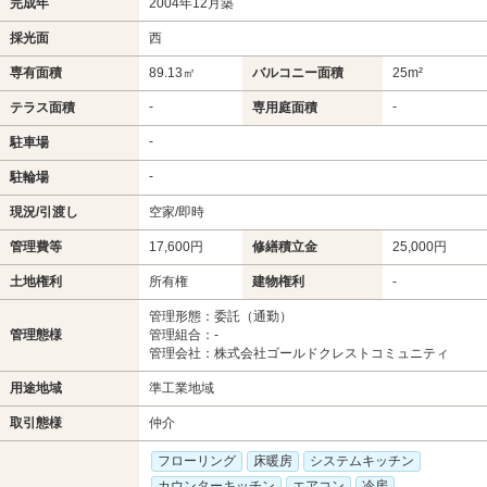
完成年
2004年12月築
採光面
西
専有面積
89.13㎡
バルコニー面積
25m²
-
-
テラス面積
専用庭面積
-
駐車場
-
駐輪場
現況/引渡し
空家/即時
管理費等
17,600円
修繕積立金
25,000円
土地権利
所有権
建物権利
-
管理形態：委託（通勤）
管理態様
管理組合：-
管理会社：株式会社ゴールドクレストコミュニティ
用途地域
準工業地域
取引態様
仲介
フローリング
床暖房
システムキッチン
カウンターキッチン
エアコン
冷房