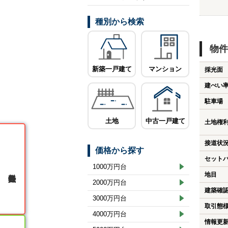
種別から検索
物件
新築一戸建て
マンション
採光面
建ぺい
駐車場
土地
中古一戸建て
土地権
接道状
価格から探す
セット
1000万円台
無料会員登録
地目
2000万円台
建築確
3000万円台
取引態
4000万円台
情報更