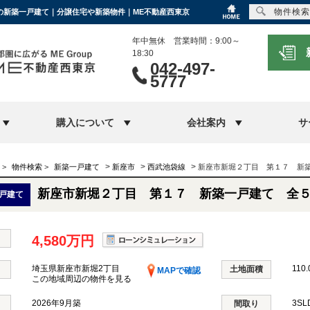
物件検索
円の新築一戸建て｜分譲住宅や新築物件｜ME不動産西東京
年中無休 営業時間：9:00～
18:30
042-497-
5777
購入について
会社案内
サ
>
>
>
>
物件検索
>
新築一戸建て
新座市
西武池袋線
新座市新堀２丁目 第１７ 新
新座市新堀２丁目 第１７ 新築一戸建て 全
戸建て
4,580万円
埼玉県新座市新堀2丁目
110.
土地面積
MAPで確認
この地域周辺の物件を見る
2026年9月築
3S
間取り