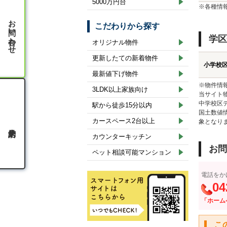
5000万円台
※各種情
お問い合わせ
こだわりから探す
学区
オリジナル物件
更新したての新着物件
小学校
最新値下げ物件
※物件情
3LDK以上家族向け
当サイト
中学校区
駅から徒歩15分以内
国土数値
カースペース2台以上
象となり
カウンターキッチン
お問
ペット相談可能マンション
電話をか
04
「ホーム
こ