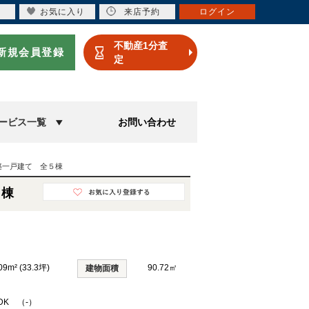
お気に入り
来店予約
ログイン
不動産1分査
新規会員登録
定
ービス一覧
お問い合わせ
築一戸建て 全５棟
５棟
09m² (33.3坪)
90.72㎡
建物面積
LDK （-）