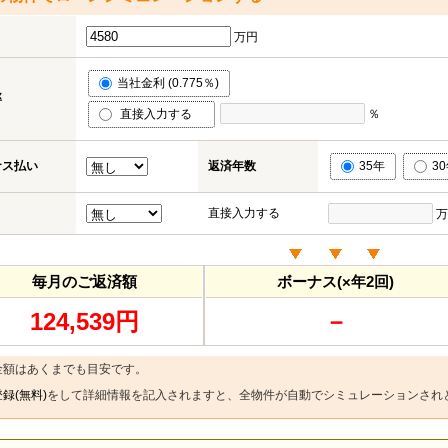
万円
当社金利 (0.775％)
率
直接入力する
％
ナス払い
返済年数
35年
3
直接入力する
万
毎月のご返済額
ボーナス(×年2回)
124,539円
－
金額はあくまでも目安です。
録(無料)
をして詳細情報を記入されますと、全物件が自動でシミュレーションされ