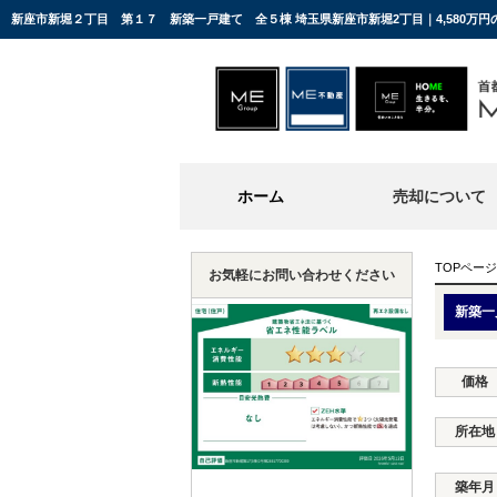
新座市新堀２丁目 第１７ 新築一戸建て 全５棟 埼玉県新座市新堀2丁目｜4,580万
ホーム
売却について
TOPページ
お気軽にお問い合わせください
新築一
価格
所在地
築年月