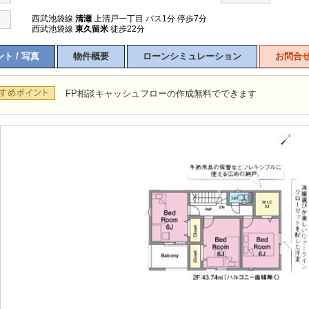
西武池袋線
清瀬
上清戸一丁目 バス1分 停歩7分
西武池袋線
東久留米
徒歩22分
ト / 写真
物件概要
ローンシミュレーション
お問合
FP相談キャッシュフローの作成無料でできます