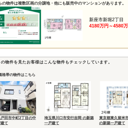
らの物件は複数区画の分譲地・他にも販売中のマンションがあります。
新座市新堀2丁目
4180万円～4580
らの物件を見たお客様はこんな物件もチェックしています。
価格帯の物件はこちら
県戸田市中町2丁目の中
埼玉県川口市安行吉岡 の新築
東京都東久留米市
戸建て
一戸建て
の新築一戸建て