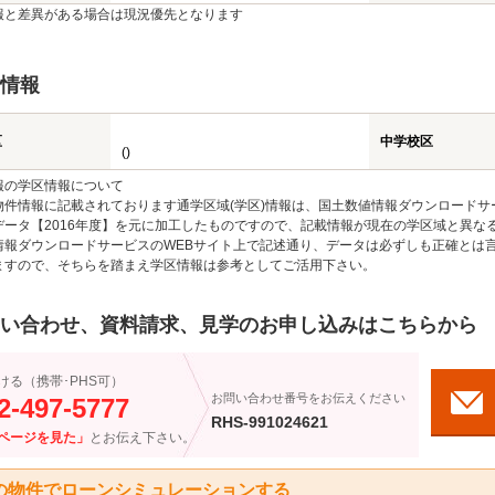
報と差異がある場合は現況優先となります
情報
区
中学校区
()
報の学区情報について
物件情報に記載されております通学区域(学区)情報は、国土数値情報ダウンロードサ
データ【2016年度】を元に加工したものですので、記載情報が現在の学区域と異な
情報ダウンロードサービスのWEBサイト上で記述通り、データは必ずしも正確とは言
ますので、そちらを踏まえ学区情報は参考としてご活用下さい。
い合わせ、資料請求、見学のお申し込みはこちらから
ける（携帯･PHS可）
お問い合わせ番号をお伝えください
2-497-5777
RHS-991024621
ページを見た」
とお伝え下さい。
の物件でローンシミュレーションする