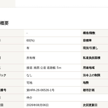
概要
-
構造/階数
率
60(%)
容積率
有
現況/引渡し
利
所有権
私道負担面積
況
接道: 南西 公道 道路幅: 5ｍ
用途地域
バック
なし
法令上の制限
宅地
地勢
認番号
第HPA-26-06526-1号
都市計画
様
仲介
新日
2026年08月06日
次回更新日