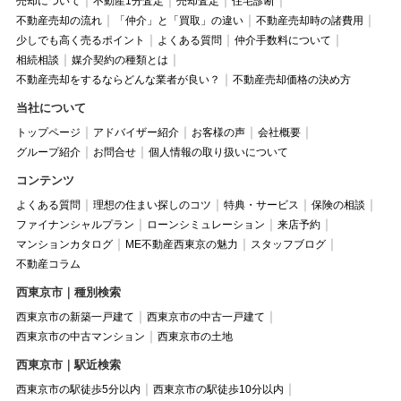
売却について
不動産1分査定
売却査定
住宅診断
不動産売却の流れ
「仲介」と「買取」の違い
不動産売却時の諸費用
少しでも高く売るポイント
よくある質問
仲介手数料について
相続相談
媒介契約の種類とは
不動産売却をするならどんな業者が良い？
不動産売却価格の決め方
当社について
トップページ
アドバイザー紹介
お客様の声
会社概要
グループ紹介
お問合せ
個人情報の取り扱いについて
コンテンツ
よくある質問
理想の住まい探しのコツ
特典・サービス
保険の相談
ファイナンシャルプラン
ローンシミュレーション
来店予約
マンションカタログ
ME不動産西東京の魅力
スタッフブログ
不動産コラム
西東京市｜種別検索
西東京市の新築一戸建て
西東京市の中古一戸建て
西東京市の中古マンション
西東京市の土地
西東京市｜駅近検索
西東京市の駅徒歩5分以内
西東京市の駅徒歩10分以内