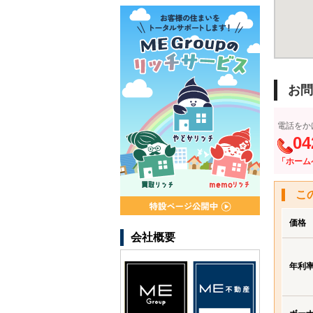
お問
電話をか
04
「ホーム
こ
価格
会社概要
年利