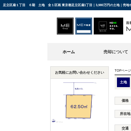
足立区扇１丁目 ６期 土地 全１区画 東京都足立区扇1丁目｜3,980万円の土地｜売
ホーム
売却について
TOPページ
お気軽にお問い合わせください
土地
価格
所在地
交通