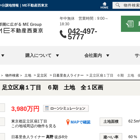
物件検索
地や分譲地情報｜ME不動産西東京
年中無休 営業時間：9:00～
18:30
042-497-
5777
購入について
会社案内
サ
>
>
>
>
物件検索
>
土地
足立区
日暮里舎人ライナー
足立区扇１丁目 ６期 土地 
足立区扇１丁目 ６期 土地 全１区画
3,980万円
東京都足立区扇1丁目
62.5m²
土地面積
MAPで確認
この地域周辺の物件を見る
日暮里舎人ライナー
高野
徒歩8分
60 %
建ぺい率