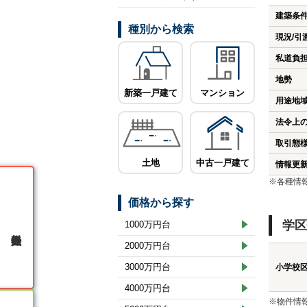
建築条
種別から検索
現況/引
私道負
地勢
新築一戸建て
マンション
用途地
法令上
取引態
土地
中古一戸建て
情報更
※各種情
価格から探す
学区
1000万円台
無料会員登録
2000万円台
3000万円台
小学校
4000万円台
※物件情