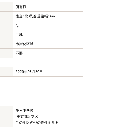
所有権
接道: 北 私道 道路幅: 4ｍ
なし
宅地
市街化区域
不要
2026年08月20日
第六中学校
(東京都足立区)
この学区の他の物件を見る