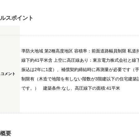
ルスポイント
準防火地域 第2種高度地区 容積率：前面道路幅員制限 私道持
線下約41平米含 上空に高圧線あり：東京電力株式会社と
振込は2年に1度）、補償契約締結時に再測量が必要です（
スコメント
制限有（木造で地階を有しない階数が3階建以下の住宅建築
です。） 建築条件:なし、高圧線下の面積:41平米
概要