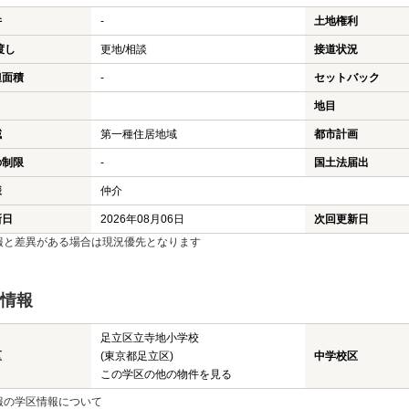
件
-
土地権利
渡し
更地/相談
接道状況
担面積
-
セットバック
地目
域
第一種住居地域
都市計画
の制限
-
国土法届出
様
仲介
新日
2026年08月06日
次回更新日
報と差異がある場合は現況優先となります
情報
足立区立寺地小学校
区
(東京都足立区)
中学校区
この学区の他の物件を見る
報の学区情報について