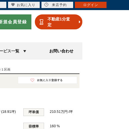
お気に入り
来店予約
ログイン
不動産1分査
新規会員登録
定
ービス一覧
お問い合わせ
全１区画
 (18.91坪)
210.51万円 /坪
坪単価
160 %
容積率