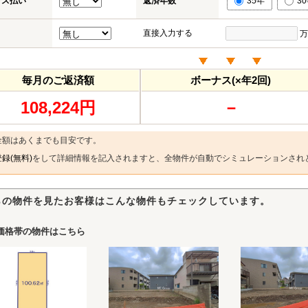
ナス払い
返済年数
35年
3
直接入力する
万
毎月のご返済額
ボーナス(×年2回)
108,224円
－
金額はあくまでも目安です。
録(無料)
をして詳細情報を記入されますと、全物件が自動でシミュレーションされ
らの物件を見たお客様はこんな物件もチェックしています。
価格帯の物件はこちら