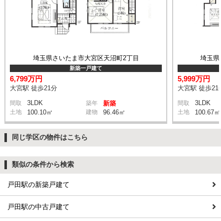
埼玉県さいたま市大宮区天沼町2丁目
埼玉県
新築一戸建て
6,799万円
5,999万円
大宮駅 徒歩21分
大宮駅 徒歩21
3LDK
3LDK
間取
築年
新築
間取
土地
100.10㎡
建物
96.46㎡
土地
100.67㎡
同じ学区の物件はこちら
類似の条件から検索
戸田駅の新築戸建て
戸田駅の中古戸建て