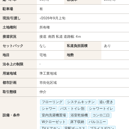
駐車場
有
現況/引渡し
-/2026年9月上旬
土地権利
所有権
接道状況
接道: 南西 私道 道路幅: 4ｍ
セットバック
なし
私道負担面積
あり
地目
宅地
地勢
-
法令上の制限
用途地域
準工業地域
都市計画
市街化区域
取引態様
仲介
フローリング
システムキッチン
追い焚き
シャワー
バス・トイレ別
シャワートイレ
設備・条件
室内洗濯機置場
浴室乾燥機
コンロ二口
Wクローゼット
床下収納
バルコニー
TVドアホン
宅配ボックス
プライスダウン