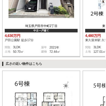
埼玉県戸田市中町2丁目
東
中古一戸建て
4,630万円
4,480万円
戸田公園駅 徒歩17分
東久留米駅 久
3LDK
3LDK
間取
築年
2021年
間取
土地
50.70㎡
建物
72.44㎡
土地
127.01㎡
広さの近い物件はこちら