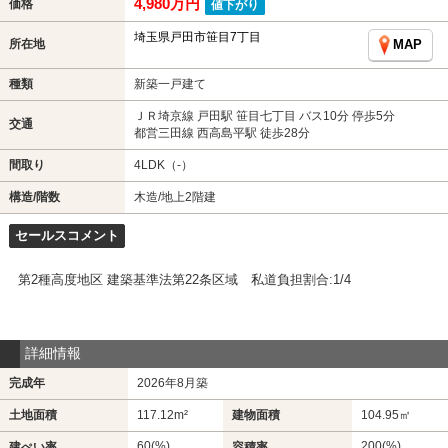
4,980万円
価格
値下がり
埼玉県戸田市笹目7丁目
所在地
MAP
種類
新築一戸建て
ＪＲ埼京線 戸田駅 笹目七丁目 バス10分 停歩5分
交通
都営三田線 西高島平駅 徒歩28分
間取り
4LDK（-）
構造/階数
木造/地上2階建
セールスコメント
第2種高度地区 建築基準法第22条区域 私道負担割合:1/4
詳細情報
完成年
2026年8月築
土地面積
117.12m²
建物面積
104.95㎡
60(%)
200(%)
建ぺい率
容積率