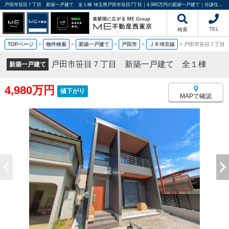
戸田市笹目７丁目 新築一戸建て 全１棟 埼玉県戸田市笹目7丁目｜4,980万円の新築一戸建て｜分譲住宅や新築物件｜ME不動産西東京
TEL
検索
TOPページ
>
物件検索
>
新築一戸建て
>
戸田市
>
ＪＲ埼京線
>
戸田市笹目７丁目
戸田市笹目７丁目 新築一戸建て 全１棟
新築一戸建て
4,980万円
値下がり
MAPで確認