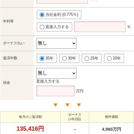
当社金利 (0.775％)
年利率
直接入力する
％
ボーナス払い
返済年数
35年
30年
25年
20年
直接入力する
頭金
万円
ボーナス
毎月のご返済額
物件価格
(×年2回)
135,416円
－
4,980万円