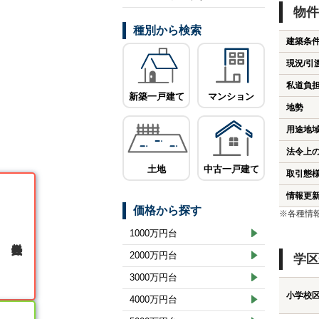
物件
種別から検索
建築条
現況/引
私道負
新築一戸建て
マンション
地勢
用途地
法令上
土地
中古一戸建て
取引態
情報更
価格から探す
※各種情
1000万円台
無料会員登録
2000万円台
学区
3000万円台
小学校
4000万円台