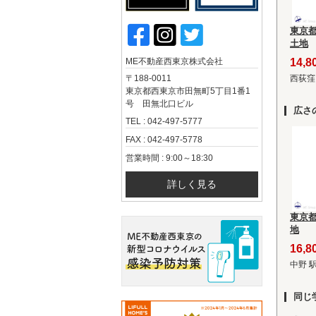
東京
土地
ME不動産西東京株式会社
14,
〒188-0011
西荻窪
東京都西東京市田無町5丁目1番1
号 田無北口ビル
広さ
TEL : 042-497-5777
FAX : 042-497-5778
営業時間 : 9:00～18:30
詳しく見る
東京
地
16,
中野 
同じ