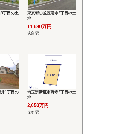
3丁目の土
東京都杉並区清水3丁目の土
地
11,680万円
荻窪 駅
井1丁目の
埼玉県新座市野寺3丁目の土
地
2,650万円
保谷 駅