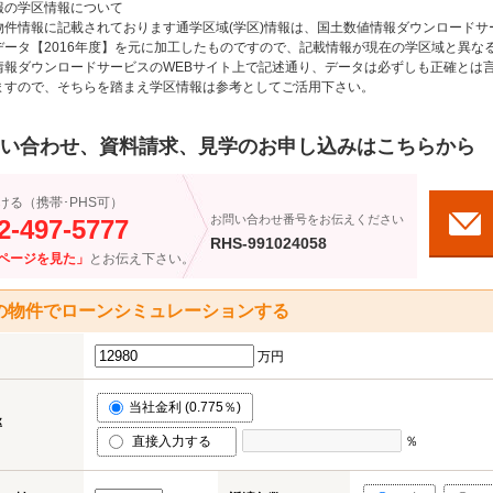
報の学区情報について
物件情報に記載されております通学区域(学区)情報は、国土数値情報ダウンロードサ
データ【2016年度】を元に加工したものですので、記載情報が現在の学区域と異な
情報ダウンロードサービスのWEBサイト上で記述通り、データは必ずしも正確とは言
ますので、そちらを踏まえ学区情報は参考としてご活用下さい。
い合わせ、資料請求、見学のお申し込みはこちらから
ける（携帯･PHS可）
お問い合わせ番号をお伝えください
2-497-5777
RHS-991024058
ページを見た」
とお伝え下さい。
の物件でローンシミュレーションする
万円
当社金利 (0.775％)
率
直接入力する
％