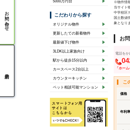
5000万円台
※物件情
当サイト
お問い合わせ
中学校区
こだわりから探す
国土数値
象となり
オリジナル物件
更新したての新着物件
お問
最新値下げ物件
3LDK以上家族向け
電話をか
04
駅から徒歩15分以内
「ホーム
カースペース2台以上
カウンターキッチン
こ
ペット相談可能マンション
価格
年利