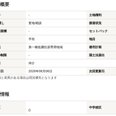
概要
件
-
土地権利
渡し
更地/相談
接道状況
担面積
-
セットバック
平坦
地目
域
第一種低層住居専用地域
都市計画
の制限
-
国土法届出
様
仲介
新日
2026年08月06日
次回更新日
報と差異がある場合は現況優先となります
情報
区
中学校区
()