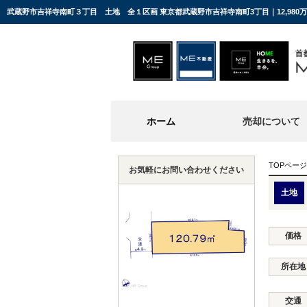
武蔵野市吉祥寺南町３丁目 土地 全１区画 東京都武蔵野市吉祥寺南町3丁目｜12,98
ホーム
売却について
TOPページ
お気軽にお問い合わせください
土地
価格
所在地
交通