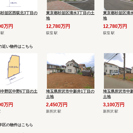
都杉並区西荻北3丁目の
東京都杉並区清水3丁目の土
東京都杉並区清水
地
地
800万円
12,780万円
12,780万円
 駅
荻窪 駅
荻窪 駅
の近い物件はこちら
都中野区中野6丁目の土
埼玉県所沢市中新井1丁目の
埼玉県所沢市中新
土地
土地
800万円
2,450万円
3,100万円
駅
新所沢 駅
新所沢 駅
学区の物件はこちら