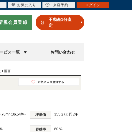
お気に入り
来店予約
ログイン
不動産1分査
新規会員登録
定
ービス一覧
お問い合わせ
全１区画
.78m² (36.54坪)
355.27万円 /坪
坪単価
 %
80 %
容積率