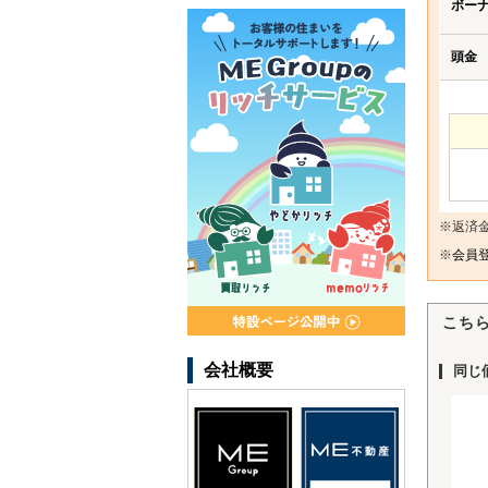
ボー
頭金
※返済
※
会員登
こち
会社概要
同じ