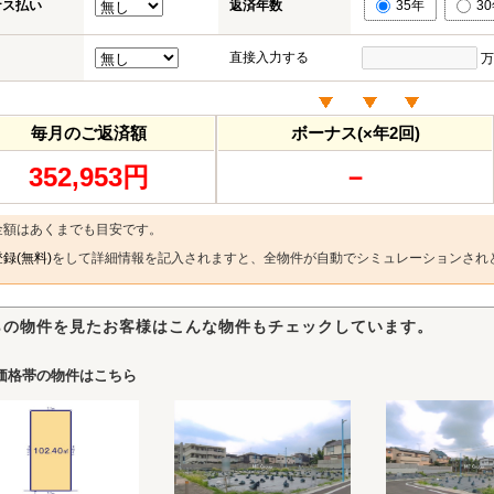
ナス払い
返済年数
35年
3
直接入力する
万
毎月のご返済額
ボーナス(×年2回)
352,953円
－
金額はあくまでも目安です。
録(無料)
をして詳細情報を記入されますと、全物件が自動でシミュレーションされ
らの物件を見たお客様はこんな物件もチェックしています。
価格帯の物件はこちら