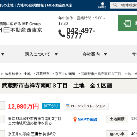
物件検索
0万円の土地｜売地や分譲地情報｜ME不動産西東京
年中無休 営業時間：9:00～
18:30
042-497-
5777
購入について
会社案内
サ
>
>
>
>
物件検索
>
土地
武蔵野市
京王井の頭線
武蔵野市吉祥寺南町３丁目 土地 
武蔵野市吉祥寺南町３丁目 土地 全１区画
12,980万円
値下がり
東京都武蔵野市吉祥寺南町3丁目
120
土地面積
MAPで確認
この地域周辺の物件を見る
京王井の頭線
三鷹台
徒歩8分
40
建ぺい率