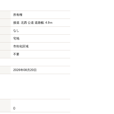
所有権
接道: 北西 公道 道路幅: 4.9ｍ
なし
宅地
市街化区域
不要
2026年08月20日
()