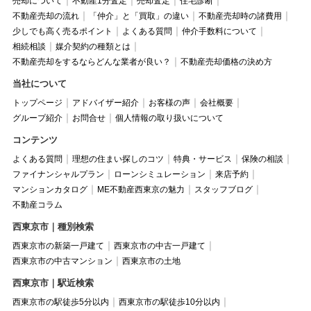
売却について
不動産1分査定
売却査定
住宅診断
不動産売却の流れ
「仲介」と「買取」の違い
不動産売却時の諸費用
少しでも高く売るポイント
よくある質問
仲介手数料について
相続相談
媒介契約の種類とは
不動産売却をするならどんな業者が良い？
不動産売却価格の決め方
当社について
トップページ
アドバイザー紹介
お客様の声
会社概要
グループ紹介
お問合せ
個人情報の取り扱いについて
コンテンツ
よくある質問
理想の住まい探しのコツ
特典・サービス
保険の相談
ファイナンシャルプラン
ローンシミュレーション
来店予約
マンションカタログ
ME不動産西東京の魅力
スタッフブログ
不動産コラム
西東京市｜種別検索
西東京市の新築一戸建て
西東京市の中古一戸建て
西東京市の中古マンション
西東京市の土地
西東京市｜駅近検索
西東京市の駅徒歩5分以内
西東京市の駅徒歩10分以内