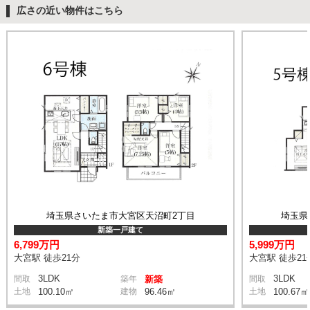
広さの近い物件はこちら
埼玉県さいたま市大宮区天沼町2丁目
埼玉県
新築一戸建て
6,799万円
5,999万円
大宮駅 徒歩21分
大宮駅 徒歩21
3LDK
3LDK
間取
築年
新築
間取
土地
100.10㎡
建物
96.46㎡
土地
100.67㎡