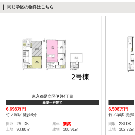
同じ学区の物件はこちら
東京都足立区伊興4丁目
新築一戸建て
6,698万円
6,598万円
竹ノ塚駅 徒歩8分
竹ノ塚駅 徒歩
2SLDK
2SLDK
間取
築年
新築
間取
土地
93.80㎡
建物
100.91㎡
土地
102.72㎡