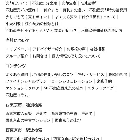
売却について
不動産1分査定
売却査定
住宅診断
不動産売却の流れ
「仲介」と「買取」の違い
不動産売却時の諸費用
少しでも高く売るポイント
よくある質問
仲介手数料について
相続相談
媒介契約の種類とは
不動産売却をするならどんな業者が良い？
不動産売却価格の決め方
当社について
トップページ
アドバイザー紹介
お客様の声
会社概要
グループ紹介
お問合せ
個人情報の取り扱いについて
コンテンツ
よくある質問
理想の住まい探しのコツ
特典・サービス
保険の相談
ファイナンシャルプラン
ローンシミュレーション
来店予約
マンションカタログ
ME不動産西東京の魅力
スタッフブログ
不動産コラム
西東京市｜種別検索
西東京市の新築一戸建て
西東京市の中古一戸建て
西東京市の中古マンション
西東京市の土地
西東京市｜駅近検索
西東京市の駅徒歩5分以内
西東京市の駅徒歩10分以内