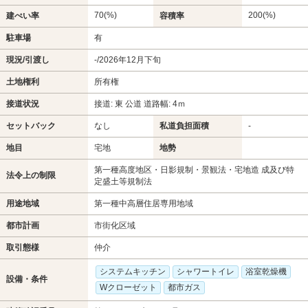
70(%)
200(%)
建ぺい率
容積率
駐車場
有
現況/引渡し
-/2026年12月下旬
土地権利
所有権
接道状況
接道: 東 公道 道路幅: 4ｍ
セットバック
なし
私道負担面積
-
地目
宅地
地勢
第一種高度地区・日影規制・景観法・宅地造 成及び特
法令上の制限
定盛土等規制法
用途地域
第一種中高層住居専用地域
都市計画
市街化区域
取引態様
仲介
システムキッチン
シャワートイレ
浴室乾燥機
設備・条件
Wクローゼット
都市ガス