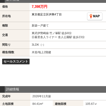
7,398万円
価格
東京都足立区伊興4丁目
所在地
MAP
種類
新築一戸建て
東武伊勢崎線 竹ノ塚駅 徒歩8分
交通
日暮里舎人ライナー 舎人公園駅 徒歩23分
間取り
3LDK（-）
構造/階数
木造/地上2階建
セールスコメント
詳細情報
完成年
2026年11月築
土地面積
84.41m²
建物面積
105.67㎡