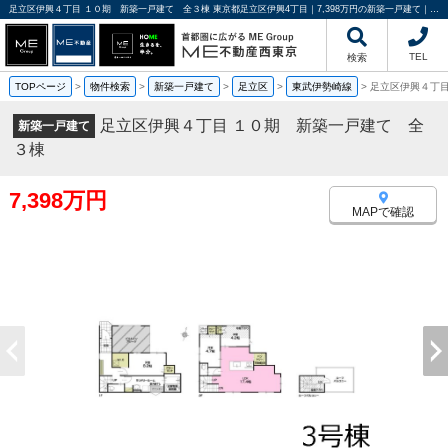
足立区伊興４丁目 １０期 新築一戸建て 全３棟 東京都足立区伊興4丁目｜7,398万円の新築一戸建て｜分譲住宅や新築物件｜ME不動産西東京
TEL
検索
TOPページ
>
物件検索
>
新築一戸建て
>
足立区
>
東武伊勢崎線
>
足立区伊興４丁目
足立区伊興４丁目 １０期 新築一戸建て 全
新築一戸建て
３棟
7,398万円
MAPで確認