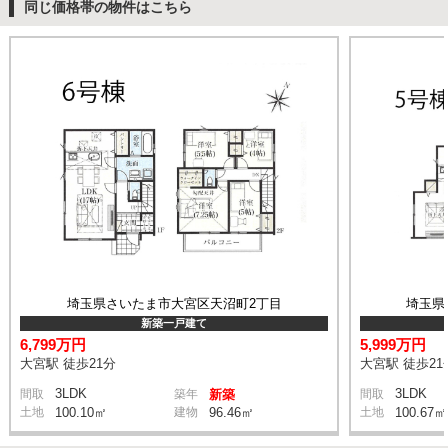
同じ価格帯の物件はこちら
埼玉県さいたま市大宮区天沼町2丁目
埼玉県
新築一戸建て
6,799万円
5,999万円
大宮駅 徒歩21分
大宮駅 徒歩21
3LDK
3LDK
間取
築年
新築
間取
土地
100.10㎡
建物
96.46㎡
土地
100.67㎡