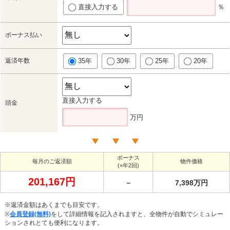
直接入力する
％
ボーナス払い
返済年数
35年
30年
25年
20年
直接入力する
頭金
万円
ボーナス
毎月のご返済額
物件価格
(×年2回)
201,167円
－
7,398万円
※返済金額はあくまでも目安です。
※
会員登録(無料)
をして詳細情報を記入されますと、全物件が自動でシミュレー
ションされとても便利になります。