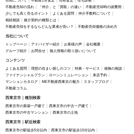
売却について
不動産1分査定
売却査定
住宅診断
不動産売却の流れ
「仲介」と「買取」の違い
不動産売却時の諸費用
少しでも高く売るポイント
よくある質問
仲介手数料について
相続相談
媒介契約の種類とは
不動産売却をするならどんな業者が良い？
不動産売却価格の決め方
当社について
トップページ
アドバイザー紹介
お客様の声
会社概要
グループ紹介
お問合せ
個人情報の取り扱いについて
コンテンツ
よくある質問
理想の住まい探しのコツ
特典・サービス
保険の相談
ファイナンシャルプラン
ローンシミュレーション
来店予約
マンションカタログ
ME不動産西東京の魅力
スタッフブログ
不動産コラム
西東京市｜種別検索
西東京市の新築一戸建て
西東京市の中古一戸建て
西東京市の中古マンション
西東京市の土地
西東京市｜駅近検索
西東京市の駅徒歩5分以内
西東京市の駅徒歩10分以内