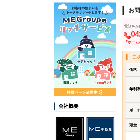
お問
電話をか
04
「ホーム
こ
価格
年利
会社概要
ボー
頭金