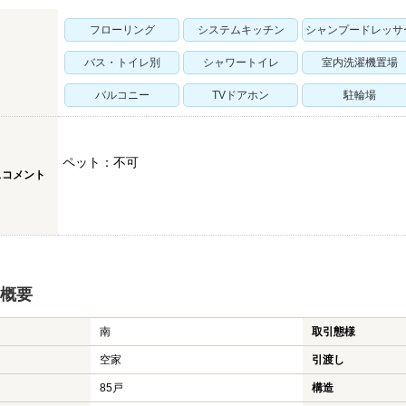
フローリング
システムキッチン
シャンプードレッサ
バス・トイレ別
シャワートイレ
室内洗濯機置場
バルコニー
TVドアホン
駐輪場
ペット：不可
スコメント
概要
南
取引態様
空家
引渡し
85戸
構造