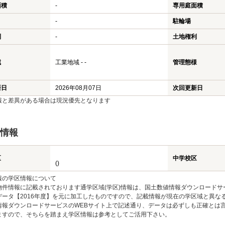
面積
-
専用庭面積
-
駐輪場
利
-
土地権利
域
工業地域 - -
管理態様
新日
2026年08月07日
次回更新日
報と差異がある場合は現況優先となります
情報
区
中学校区
()
報の学区情報について
物件情報に記載されております通学区域(学区)情報は、国土数値情報ダウンロードサ
データ【2016年度】を元に加工したものですので、記載情報が現在の学区域と異な
情報ダウンロードサービスのWEBサイト上で記述通り、データは必ずしも正確とは言
ますので、そちらを踏まえ学区情報は参考としてご活用下さい。