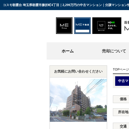
コスモ朝霞台 埼玉県朝霞市膝折町4丁目｜2,299万円の中古マンション｜分譲マンション
ホーム
売却について
TOPページ
お気軽にお問い合わせください
中古マ
価格
所在地
交通