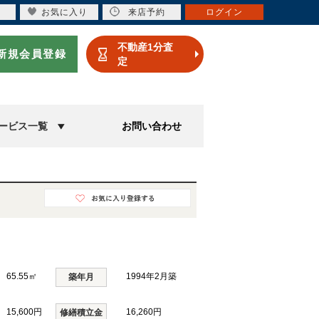
お気に入り
来店予約
ログイン
不動産1分査
新規会員登録
定
ービス一覧
お問い合わせ
65.55㎡
1994年2月築
築年月
15,600円
16,260円
修繕積立金