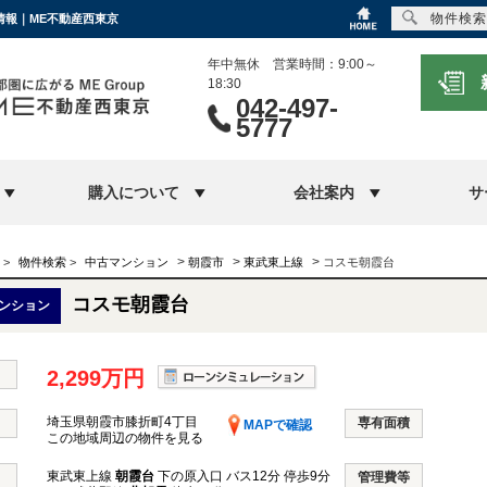
物件検索
情報｜ME不動産西東京
年中無休 営業時間：9:00～
18:30
042-497-
5777
購入について
会社案内
サ
>
>
>
>
物件検索
>
中古マンション
朝霞市
東武東上線
コスモ朝霞台
コスモ朝霞台
ンション
2,299万円
埼玉県朝霞市膝折町4丁目
専有面積
MAPで確認
この地域周辺の物件を見る
東武東上線
朝霞台
下の原入口 バス12分 停歩9分
管理費等