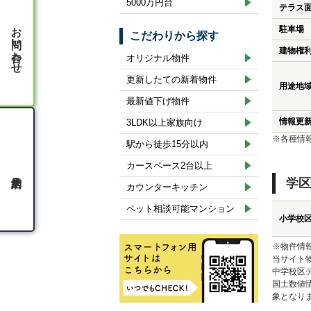
5000万円台
テラス
お問い合わせ
駐車場
こだわりから探す
建物権
オリジナル物件
更新したての新着物件
用途地
最新値下げ物件
情報更
3LDK以上家族向け
※各種情
駅から徒歩15分以内
カースペース2台以上
学区
カウンターキッチン
ペット相談可能マンション
小学校
※物件情
当サイト
中学校区
国土数値
象となり