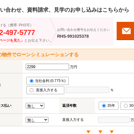
い合わせ、資料請求、見学のお申し込みはこちらから
ける（携帯･PHS可）
お問い合わせ番号をお伝えください
2-497-5777
RHS-991025378
ページを見た」
とお伝え下さい。
の物件でローンシミュレーションする
万円
当社金利 (0.775％)
率
直接入力する
％
ナス払い
返済年数
35年
3
直接入力する
万