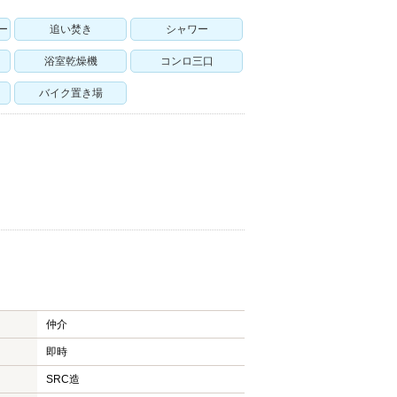
ー
追い焚き
シャワー
浴室乾燥機
コンロ三口
バイク置き場
仲介
即時
SRC造