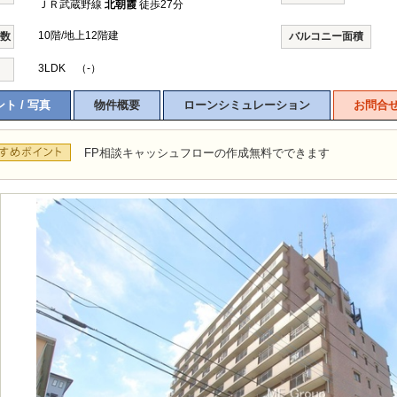
ＪＲ武蔵野線
北朝霞
徒歩27分
10階/地上12階建
階数
バルコニー面積
3LDK （-）
ト / 写真
物件概要
ローンシミュレーション
お問合
FP相談キャッシュフローの作成無料でできます