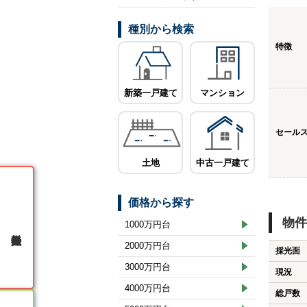
種別から検索
特徴
新築一戸建て
マンション
セール
土地
中古一戸建て
価格から探す
物件
1000万円台
無料会員登録
2000万円台
採光面
3000万円台
現況
4000万円台
総戸数