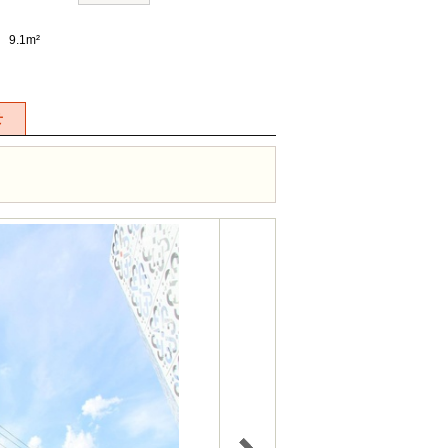
9.1m²
せ