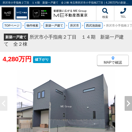
所沢市小手指南２丁目 １４期 新築一戸建て 全２棟 埼玉県所沢市小手指南2丁目｜4,280万円の新築一戸建て｜分譲住宅や新築物件｜ME不動産西東京
TEL
検索
TOPページ
>
物件検索
>
新築一戸建て
>
所沢市
>
西武池袋線
>
所沢市小手指南２
所沢市小手指南２丁目 １４期 新築一戸建
新築一戸建て
て 全２棟
4,280万円
値下がり
MAPで確認