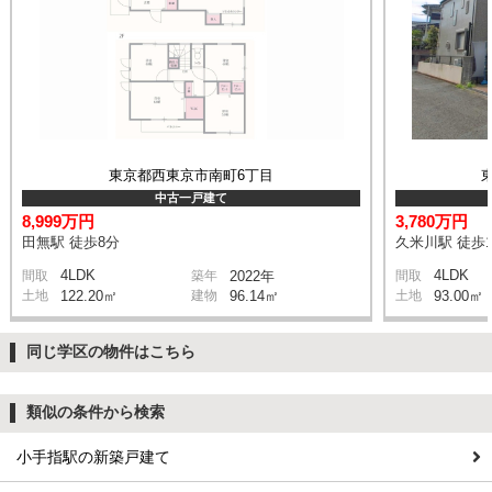
東京都西東京市南町6丁目
中古一戸建て
8,999万円
3,780万円
田無駅 徒歩8分
久米川駅 徒歩1
4LDK
4LDK
間取
築年
2022年
間取
土地
122.20㎡
建物
96.14㎡
土地
93.00㎡
同じ学区の物件はこちら
類似の条件から検索
小手指駅の新築戸建て