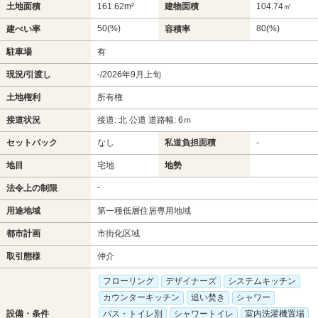
土地面積
161.62m²
建物面積
104.74㎡
50(%)
80(%)
建ぺい率
容積率
駐車場
有
現況/引渡し
-/2026年9月上旬
土地権利
所有権
接道状況
接道: 北 公道 道路幅: 6ｍ
セットバック
なし
私道負担面積
-
地目
宅地
地勢
-
法令上の制限
用途地域
第一種低層住居専用地域
都市計画
市街化区域
取引態様
仲介
フローリング
デザイナーズ
システムキッチン
カウンターキッチン
追い焚き
シャワー
設備・条件
バス・トイレ別
シャワートイレ
室内洗濯機置場