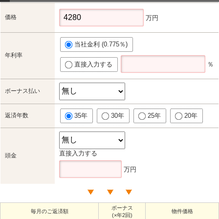
価格
万円
当社金利 (0.775％)
年利率
直接入力する
％
ボーナス払い
返済年数
35年
30年
25年
20年
直接入力する
頭金
万円
ボーナス
毎月のご返済額
物件価格
(×年2回)