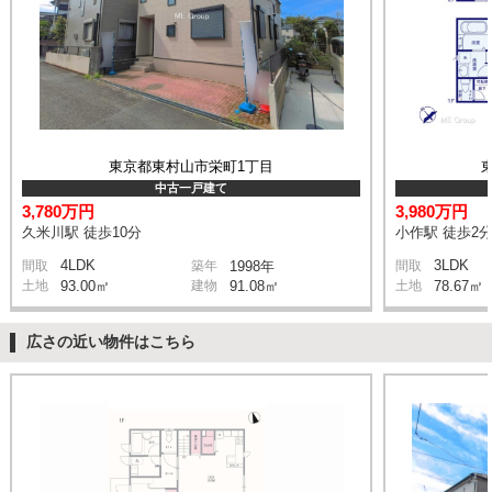
東京都東村山市栄町1丁目
中古一戸建て
3,780万円
3,980万円
久米川駅 徒歩10分
小作駅 徒歩2
4LDK
3LDK
間取
築年
1998年
間取
土地
93.00㎡
建物
91.08㎡
土地
78.67㎡
広さの近い物件はこちら