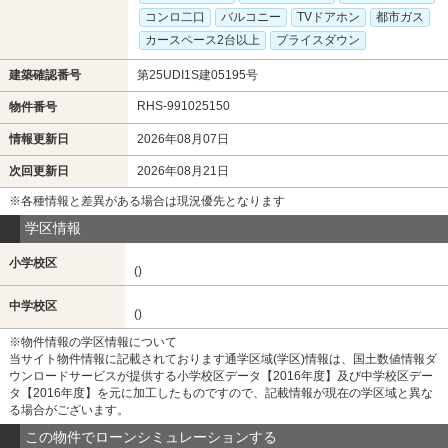
コンロ二口
バルコニー
TVドアホン
都市ガス
カースペース2台以上
プライスダウン
建築確認番号
第25UDI1S建05195号
RHS-991025150
物件番号
情報更新日
2026年08月07日
次回更新日
2026年08月21日
※各種情報と差異がある場合は現況優先となります
学区情報
小学校区
()
中学校区
()
※物件情報の学区情報について
当サイト物件情報に記載されております通学区域(学区)情報は、国土数値情報ダ
ウンロードサービスが提供する小学校区データ【2016年度】及び中学校区デー
タ【2016年度】を元に加工したものですので、記載情報が現在の学区域と異な
る場合がございます。
この物件でローンシミュレーションする