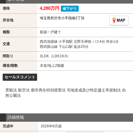
4,280万円
価格
値下がり
埼玉県所沢市小手指南2丁目
所在地
MAP
種類
新築一戸建て
西武池袋線 小手指駅 北野天神前 バス4分 停歩1分
交通
西武狭山線 下山口駅 徒歩25分
間取り
3LDK（LDK19.8）
構造/階数
木造/地上2階建
セールスコメント
景観法 航空法 都市再生特別措置法 宅地造成及び特定盛土等規制法 自
然公園法
詳細情報
完成年
2026年8月築