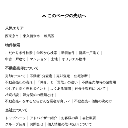
このページの先頭へ
人気エリア
西東京市
東久留米市
練馬区
物件検索
こだわり条件検索
学区から検索
新着物件
新築一戸建て
中古一戸建て
マンション
土地
オリジナル物件
不動産売却について
売却について
不動産1分査定
売却査定
住宅診断
不動産売却の流れ
「仲介」と「買取」の違い
不動産売却時の諸費用
少しでも高く売るポイント
よくある質問
仲介手数料について
相続相談
媒介契約の種類とは
不動産売却をするならどんな業者が良い？
不動産売却価格の決め方
当社について
トップページ
アドバイザー紹介
お客様の声
会社概要
グループ紹介
お問合せ
個人情報の取り扱いについて