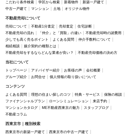
こだわり条件検索
学区から検索
新着物件
新築一戸建て
中古一戸建て
マンション
土地
オリジナル物件
不動産売却について
売却について
不動産1分査定
売却査定
住宅診断
不動産売却の流れ
「仲介」と「買取」の違い
不動産売却時の諸費用
少しでも高く売るポイント
よくある質問
仲介手数料について
相続相談
媒介契約の種類とは
不動産売却をするならどんな業者が良い？
不動産売却価格の決め方
当社について
トップページ
アドバイザー紹介
お客様の声
会社概要
グループ紹介
お問合せ
個人情報の取り扱いについて
コンテンツ
よくある質問
理想の住まい探しのコツ
特典・サービス
保険の相談
ファイナンシャルプラン
ローンシミュレーション
来店予約
マンションカタログ
ME不動産西東京の魅力
スタッフブログ
不動産コラム
西東京市｜種別検索
西東京市の新築一戸建て
西東京市の中古一戸建て