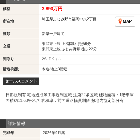
3,890万円
価格
埼玉県ふじみ野市福岡中央2丁目
所在地
MAP
種類
新築一戸建て
東武東上線 上福岡駅 徒歩9分
交通
東武東上線 ふじみ野駅 徒歩22分
間取り
2SLDK（-）
構造/階数
木造/地上3階建
セールスコメント
日影規制有 宅地造成等工事規制区域 法第22条区域 建物面積：1階車庫
面積約11.63平米含 容積率：前面道路幅員制限 敷地内協定部分有
詳細情報
完成年
2026年9月築