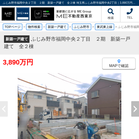
ふじみ野市福岡中央２丁目 ２期 新築一戸建て 全２棟 埼玉県ふじみ野市福岡中央2丁目｜3,890万円の新築一戸建て｜分譲住宅や新築物件｜ME不動産西東京
TEL
検索
TOPページ
>
物件検索
>
新築一戸建て
>
ふじみ野市
>
東武東上線
>
ふじみ野市福
ふじみ野市福岡中央２丁目 ２期 新築一戸
新築一戸建て
建て 全２棟
3,890万円
MAPで確認