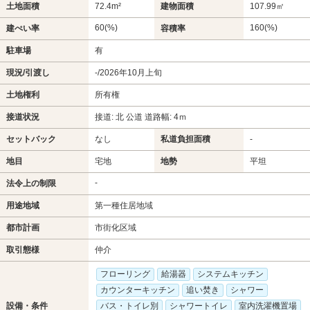
土地面積
72.4m²
建物面積
107.99㎡
60(%)
160(%)
建ぺい率
容積率
駐車場
有
現況/引渡し
-/2026年10月上旬
土地権利
所有権
接道状況
接道: 北 公道 道路幅: 4ｍ
セットバック
なし
私道負担面積
-
地目
宅地
地勢
平坦
-
法令上の制限
用途地域
第一種住居地域
都市計画
市街化区域
取引態様
仲介
フローリング
給湯器
システムキッチン
カウンターキッチン
追い焚き
シャワー
設備・条件
バス・トイレ別
シャワートイレ
室内洗濯機置場