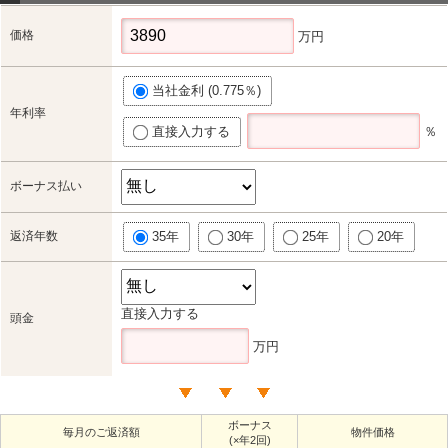
価格
万円
当社金利 (0.775％)
年利率
直接入力する
％
ボーナス払い
返済年数
35年
30年
25年
20年
直接入力する
頭金
万円
ボーナス
毎月のご返済額
物件価格
(×年2回)