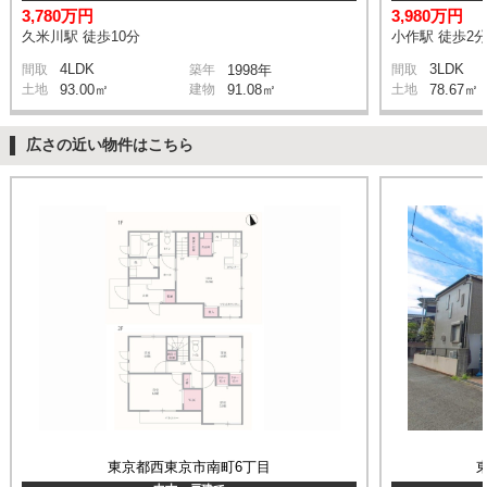
3,780万円
3,980万円
久米川駅 徒歩10分
小作駅 徒歩2
4LDK
3LDK
間取
築年
1998年
間取
土地
93.00㎡
建物
91.08㎡
土地
78.67㎡
広さの近い物件はこちら
東京都西東京市南町6丁目