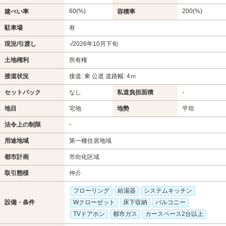
60(%)
200(%)
建ぺい率
容積率
駐車場
有
現況/引渡し
-/2026年10月下旬
土地権利
所有権
接道状況
接道: 東 公道 道路幅: 4ｍ
セットバック
なし
私道負担面積
-
地目
宅地
地勢
平坦
-
法令上の制限
用途地域
第一種住居地域
都市計画
市街化区域
取引態様
仲介
フローリング
給湯器
システムキッチン
設備・条件
Wクローゼット
床下収納
バルコニー
TVドアホン
都市ガス
カースペース2台以上