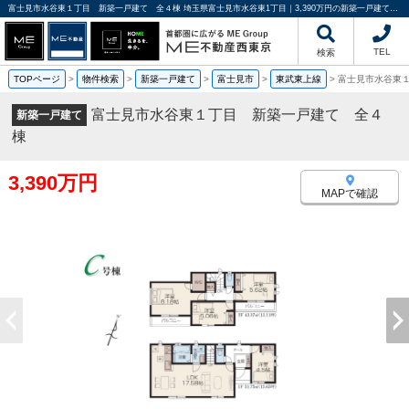
富士見市水谷東１丁目 新築一戸建て 全４棟 埼玉県富士見市水谷東1丁目｜3,390万円の新築一戸建て｜分譲住宅や新築物件｜ME不動産西東京
TEL
検索
TOPページ
>
物件検索
>
新築一戸建て
>
富士見市
>
東武東上線
>
富士見市水谷東
富士見市水谷東１丁目 新築一戸建て 全４
新築一戸建て
棟
3,390万円
MAPで確認