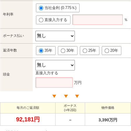
当社金利 (0.775％)
年利率
直接入力する
％
ボーナス払い
返済年数
35年
30年
25年
20年
直接入力する
頭金
万円
ボーナス
毎月のご返済額
物件価格
(×年2回)
92,181円
－
3,390万円