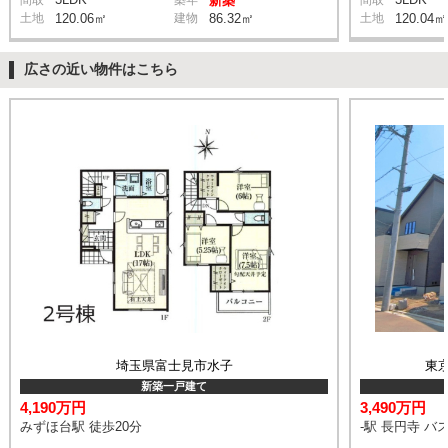
間取
築年
新築
間取
土地
120.06㎡
建物
86.32㎡
土地
120.04㎡
広さの近い物件はこちら
埼玉県富士見市水子
東
新築一戸建て
4,190万円
3,490万円
みずほ台駅 徒歩20分
-駅 長円寺 バス