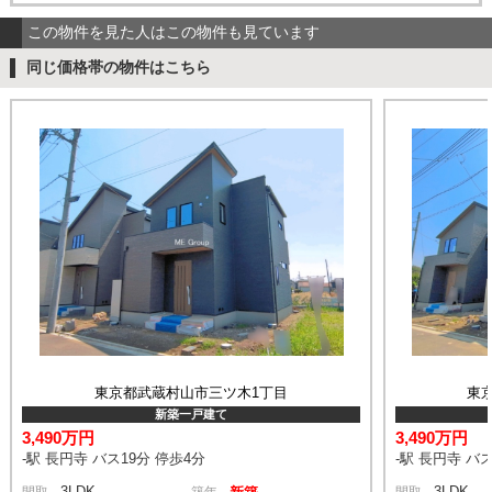
この物件を見た人はこの物件も見ています
同じ価格帯の物件はこちら
東京都武蔵村山市三ツ木1丁目
東
新築一戸建て
3,490万円
3,490万円
-駅 長円寺 バス19分 停歩4分
-駅 長円寺 バス
3LDK
3LDK