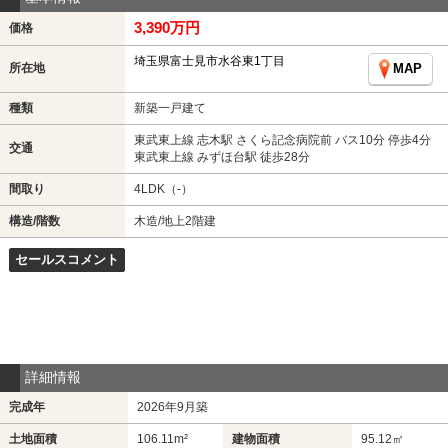
3,390万円
価格
埼玉県富士見市水谷東1丁目
所在地
MAP
種類
新築一戸建て
東武東上線 志木駅 さくら記念病院前 バス10分 停歩4分
交通
東武東上線 みずほ台駅 徒歩28分
間取り
4LDK（-）
構造/階数
木造/地上2階建
セールスコメント
詳細情報
完成年
2026年9月築
土地面積
106.11m²
建物面積
95.12㎡