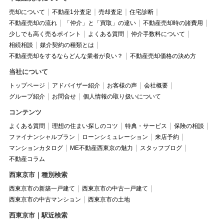
売却について
不動産1分査定
売却査定
住宅診断
不動産売却の流れ
「仲介」と「買取」の違い
不動産売却時の諸費用
少しでも高く売るポイント
よくある質問
仲介手数料について
相続相談
媒介契約の種類とは
不動産売却をするならどんな業者が良い？
不動産売却価格の決め方
当社について
トップページ
アドバイザー紹介
お客様の声
会社概要
グループ紹介
お問合せ
個人情報の取り扱いについて
コンテンツ
よくある質問
理想の住まい探しのコツ
特典・サービス
保険の相談
ファイナンシャルプラン
ローンシミュレーション
来店予約
マンションカタログ
ME不動産西東京の魅力
スタッフブログ
不動産コラム
西東京市｜種別検索
西東京市の新築一戸建て
西東京市の中古一戸建て
西東京市の中古マンション
西東京市の土地
西東京市｜駅近検索