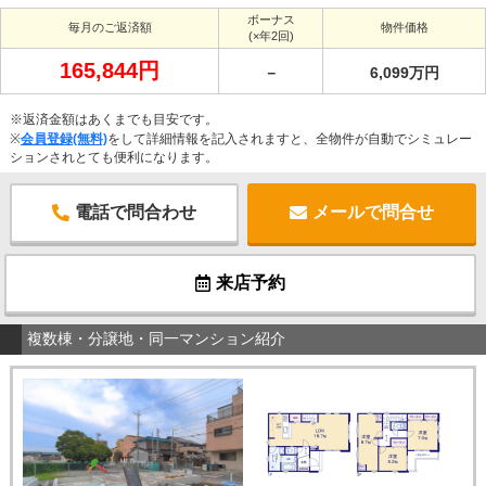
ボーナス
毎月のご返済額
物件価格
(×年2回)
165,844円
－
6,099万円
※返済金額はあくまでも目安です。
※
会員登録(無料)
をして詳細情報を記入されますと、全物件が自動でシミュレー
ションされとても便利になります。
電話で問合わせ
メールで問合せ
来店予約
複数棟・分譲地・同一マンション紹介