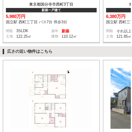
東京都国分寺市西町3丁目
新築一戸建て
5,980万円
6,380万円
国立駅 西町三丁目 バス7分 停歩3分
国立駅 西町三丁
3SLDK
間取
築年
新築
間取
それ以上
土地
122.25㎡
建物
110.12㎡
土地
121.85㎡
広さの近い物件はこちら