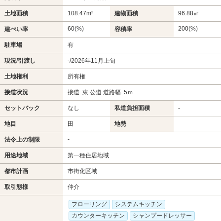
土地面積
108.47m²
建物面積
96.88㎡
60(%)
200(%)
建ぺい率
容積率
駐車場
有
現況/引渡し
-/2026年11月上旬
土地権利
所有権
接道状況
接道: 東 公道 道路幅: 5ｍ
セットバック
なし
私道負担面積
-
地目
田
地勢
-
法令上の制限
用途地域
第一種住居地域
都市計画
市街化区域
取引態様
仲介
フローリング
システムキッチン
カウンターキッチン
シャンプードレッサー