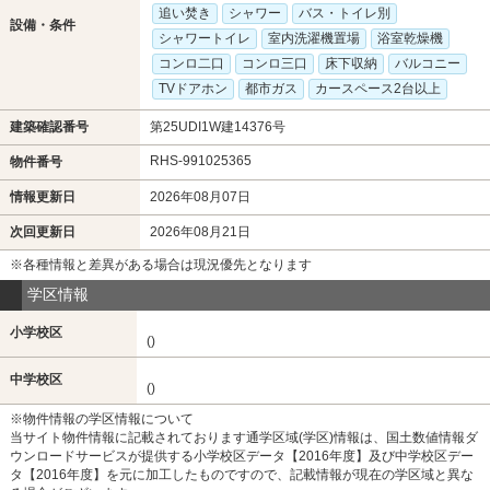
追い焚き
シャワー
バス・トイレ別
設備・条件
シャワートイレ
室内洗濯機置場
浴室乾燥機
コンロ二口
コンロ三口
床下収納
バルコニー
TVドアホン
都市ガス
カースペース2台以上
建築確認番号
第25UDI1W建14376号
RHS-991025365
物件番号
情報更新日
2026年08月07日
次回更新日
2026年08月21日
※各種情報と差異がある場合は現況優先となります
学区情報
小学校区
()
中学校区
()
※物件情報の学区情報について
当サイト物件情報に記載されております通学区域(学区)情報は、国土数値情報ダ
ウンロードサービスが提供する小学校区データ【2016年度】及び中学校区デー
タ【2016年度】を元に加工したものですので、記載情報が現在の学区域と異な