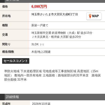
6,099万円
価格
埼玉県さいたま市大宮区大成町2丁目
所在地
MAP
種類
新築一戸建て
埼玉新都市交通 鉄道博物館（大成）駅 徒歩15分
交通
ＪＲ京浜東北・根岸線 大宮駅 徒歩20分
間取り
3LDK（-）
構造/階数
木造/地上2階建
セールスコメント
準防火地域 下水道処理区域 宅地造成等工事規制区域 高度地区（15m
地区） 敷地内一部共有地有 土地面積：路地状部分約31平米含 路地状
部分面積:31平米
詳細情報
完成年
2026年10月築