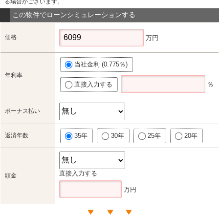
る場合がございます。
この物件でローンシミュレーションする
価格
万円
当社金利 (0.775％)
年利率
直接入力する
％
ボーナス払い
返済年数
35年
30年
25年
20年
直接入力する
頭金
万円