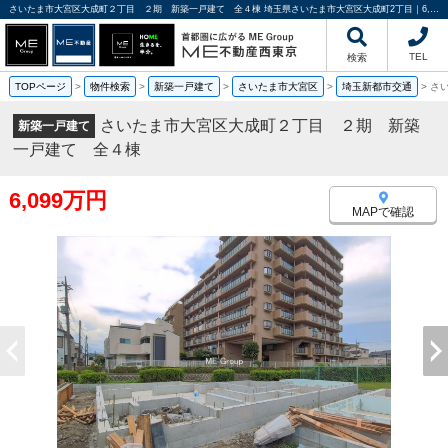
さいたま市大宮区大成町２丁目 ２期 新築一戸建て 全４棟 埼玉県さいたま市大宮区大成町2丁目｜6,099万円の新築一戸建て｜分譲住宅や新築物件｜ME不動産西東京
TEL
検索
TOPページ
>
物件検索
>
新築一戸建て
>
さいたま市大宮区
>
埼玉新都市交通
>
さ
さいたま市大宮区大成町２丁目 ２期 新築
新築一戸建て
一戸建て 全４棟
6,099万円
MAPで確認