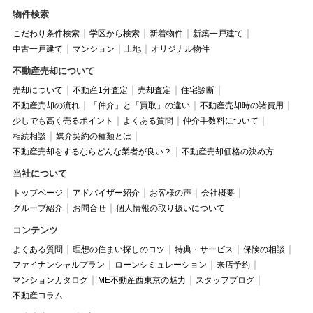
物件検索
こだわり条件検索
学区から検索
新着物件
新築一戸建て
中古一戸建て
マンション
土地
オリジナル物件
不動産売却について
売却について
不動産1分査定
売却査定
住宅診断
不動産売却の流れ
「仲介」と「買取」の違い
不動産売却時の諸費用
少しでも高く売るポイント
よくある質問
仲介手数料について
相続相談
媒介契約の種類とは
不動産売却をするならどんな業者が良い？
不動産売却価格の決め方
当社について
トップページ
アドバイザー紹介
お客様の声
会社概要
グループ紹介
お問合せ
個人情報の取り扱いについて
コンテンツ
よくある質問
理想の住まい探しのコツ
特典・サービス
保険の相談
ファイナンシャルプラン
ローンシミュレーション
来店予約
マンションカタログ
ME不動産西東京の魅力
スタッフブログ
不動産コラム