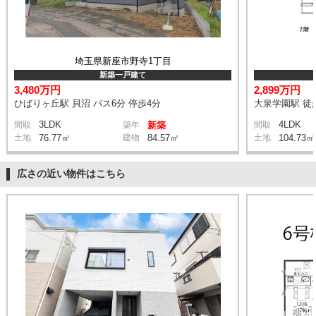
埼玉県新座市野寺1丁目
新築一戸建て
3,480万円
2,899万円
ひばりヶ丘駅 貝沼 バス6分 停歩4分
大泉学園駅 徒
3LDK
4LDK
間取
築年
新築
間取
土地
76.77㎡
建物
84.57㎡
土地
104.73㎡
広さの近い物件はこちら