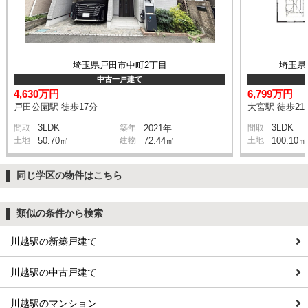
埼玉県戸田市中町2丁目
埼玉県
中古一戸建て
4,630万円
6,799万円
戸田公園駅 徒歩17分
大宮駅 徒歩21
3LDK
3LDK
間取
築年
2021年
間取
土地
50.70㎡
建物
72.44㎡
土地
100.10㎡
同じ学区の物件はこちら
類似の条件から検索
川越駅の新築戸建て
川越駅の中古戸建て
川越駅のマンション