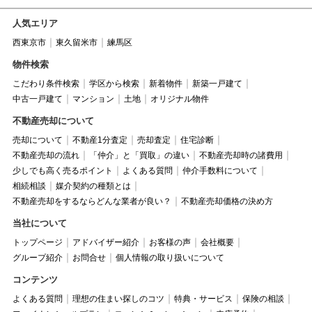
人気エリア
西東京市
東久留米市
練馬区
物件検索
こだわり条件検索
学区から検索
新着物件
新築一戸建て
中古一戸建て
マンション
土地
オリジナル物件
不動産売却について
売却について
不動産1分査定
売却査定
住宅診断
不動産売却の流れ
「仲介」と「買取」の違い
不動産売却時の諸費用
少しでも高く売るポイント
よくある質問
仲介手数料について
相続相談
媒介契約の種類とは
不動産売却をするならどんな業者が良い？
不動産売却価格の決め方
当社について
トップページ
アドバイザー紹介
お客様の声
会社概要
グループ紹介
お問合せ
個人情報の取り扱いについて
コンテンツ
よくある質問
理想の住まい探しのコツ
特典・サービス
保険の相談