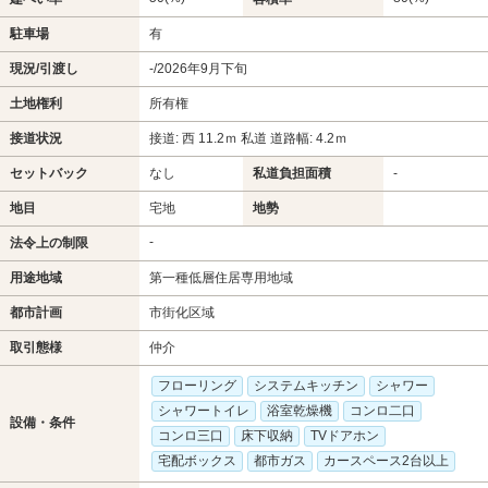
駐車場
有
現況/引渡し
-/2026年9月下旬
土地権利
所有権
接道状況
接道: 西 11.2ｍ 私道 道路幅: 4.2ｍ
セットバック
なし
私道負担面積
-
地目
宅地
地勢
-
法令上の制限
用途地域
第一種低層住居専用地域
都市計画
市街化区域
取引態様
仲介
フローリング
システムキッチン
シャワー
シャワートイレ
浴室乾燥機
コンロ二口
設備・条件
コンロ三口
床下収納
TVドアホン
宅配ボックス
都市ガス
カースペース2台以上