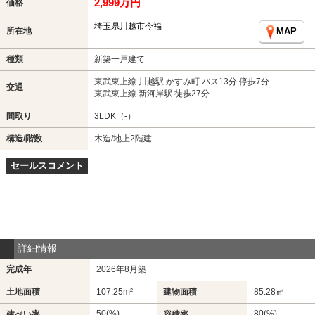
2,999万円
価格
埼玉県川越市今福
所在地
MAP
種類
新築一戸建て
東武東上線 川越駅 かすみ町 バス13分 停歩7分
交通
東武東上線 新河岸駅 徒歩27分
間取り
3LDK（-）
構造/階数
木造/地上2階建
セールスコメント
詳細情報
完成年
2026年8月築
土地面積
107.25m²
建物面積
85.28㎡
50(%)
80(%)
建ぺい率
容積率