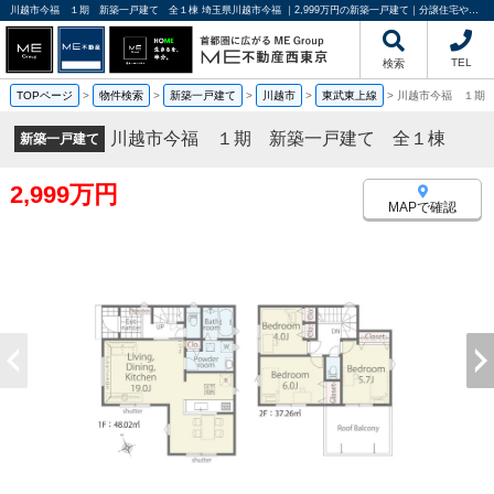
川越市今福 １期 新築一戸建て 全１棟 埼玉県川越市今福 ｜2,999万円の新築一戸建て｜分譲住宅や新築物件｜ME不動産西東京
TEL
検索
TOPページ
>
物件検索
>
新築一戸建て
>
川越市
>
東武東上線
>
川越市今福 １期
川越市今福 １期 新築一戸建て 全１棟
新築一戸建て
2,999万円
MAPで確認