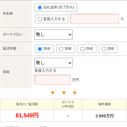
当社金利 (0.775％)
年利率
直接入力する
％
ボーナス払い
返済年数
35年
30年
25年
20年
直接入力する
頭金
万円
ボーナス
毎月のご返済額
物件価格
(×年2回)
81,549円
－
2,999万円