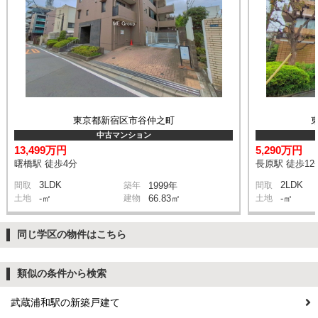
東京都新宿区市谷仲之町
中古マンション
13,499万円
5,290万円
曙橋駅 徒歩4分
長原駅 徒歩12
3LDK
2LDK
間取
築年
1999年
間取
土地
-㎡
建物
66.83㎡
土地
-㎡
同じ学区の物件はこちら
類似の条件から検索
武蔵浦和駅の新築戸建て