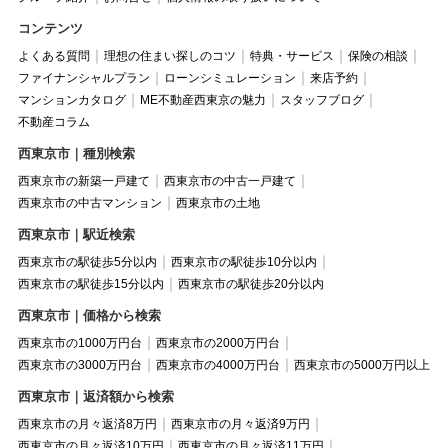
コンテンツ
よくある質問
理想の住まい探しのコツ
特典・サービス
保険の相談
ファイナンシャルプラン
ローンシミュレーション
来店予約
マンションカタログ
ME不動産西東京の魅力
スタッフブログ
不動産コラム
西東京市｜種別検索
西東京市の新築一戸建て
西東京市の中古一戸建て
西東京市の中古マンション
西東京市の土地
西東京市｜駅近検索
西東京市の駅徒歩5分以内
西東京市の駅徒歩10分以内
西東京市の駅徒歩15分以内
西東京市の駅徒歩20分以内
西東京市｜価格から検索
西東京市の1000万円台
西東京市の2000万円台
西東京市の3000万円台
西東京市の4000万円台
西東京市の5000万円以上
西東京市｜返済額から検索
西東京市の月々返済8万円
西東京市の月々返済9万円
西東京市の月々返済10万円
西東京市の月々返済11万円