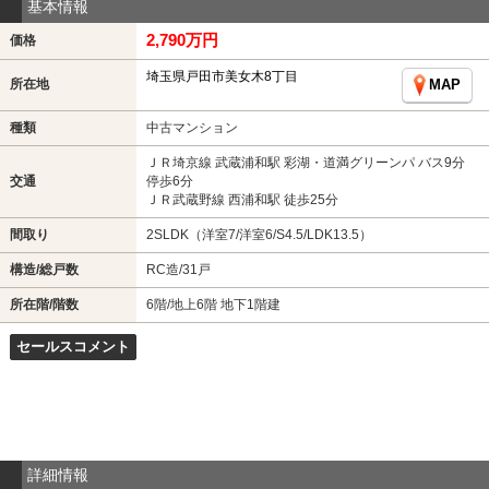
基本情報
2,790万円
価格
埼玉県戸田市美女木8丁目
所在地
MAP
種類
中古マンション
ＪＲ埼京線 武蔵浦和駅 彩湖・道満グリーンパ バス9分
交通
停歩6分
ＪＲ武蔵野線 西浦和駅 徒歩25分
間取り
2SLDK（洋室7/洋室6/S4.5/LDK13.5）
構造/総戸数
RC造/31戸
所在階/階数
6階/地上6階 地下1階建
セールスコメント
詳細情報