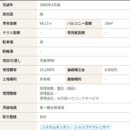
完成年
1992年3月築
採光面
南
専有面積
66.17㎡
バルコニー面積
10m²
-
-
テラス面積
専用庭面積
駐車場
有
-
駐輪場
現況/引渡し
空家/即時
管理費等
15,200円
修繕積立金
6,500円
土地権利
所有権
建物権利
-
管理形態：委託（巡回）
管理態様
管理組合：-
管理会社：㈱穴吹ハウジングサービス
用途地域
第一種住居地域
取引態様
仲介
システムキッチン
シャンプードレッサー