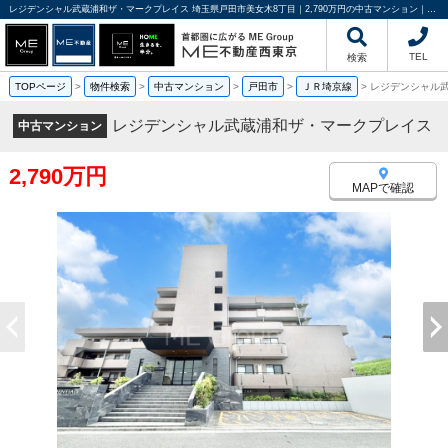
レジデンシャル武蔵浦和ザ・マークプレイス 埼玉県戸田市美女木8丁目｜2,790万円の中古マンション｜分譲マンション情報｜ME不動産西東京
TEL
検索
TOPページ
>
物件検索
>
中古マンション
>
戸田市
>
ＪＲ埼京線
>
レジデンシャル
レジデンシャル武蔵浦和ザ・マークプレイス
中古マンション
2,790万円
MAPで確認