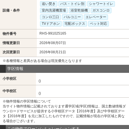
追い焚き
バス・トイレ別
シャワートイレ
設備・条件
室内洗濯機置場
浴室乾燥機
ガスコンロ
コンロ三口
バルコニー
エレベーター
TVドアホン
宅配ボックス
ペット対応
RHS-991025165
物件番号
情報更新日
2026年08月07日
次回更新日
2026年08月21日
※各種情報と差異がある場合は現況優先となります
学区情報
小学校区
()
中学校区
()
※物件情報の学区情報について
当サイト物件情報に記載されております通学区域(学区)情報は、国土数値情報ダ
ウンロードサービスが提供する小学校区データ【2016年度】及び中学校区デー
タ【2016年度】を元に加工したものですので、記載情報が現在の学区域と異な
る場合がございます。
この物件でローンシミュレーションする