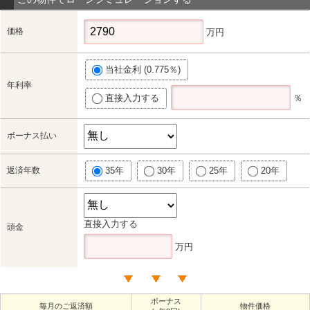
価格
万円
当社金利 (0.775％)
年利率
直接入力する
％
ボーナス払い
返済年数
35年
30年
25年
20年
直接入力する
頭金
万円
ボーナス
毎月のご返済額
物件価格