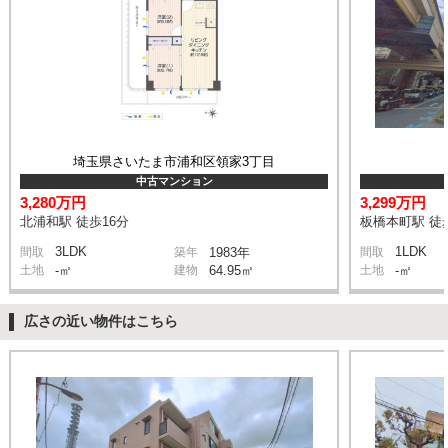
埼玉県さいたま市浦和区領家3丁目
中古マンション
3,280万円
3,299万円
北浦和駅 徒歩16分
板橋本町駅 徒
3LDK
1LDK
間取
築年
1983年
間取
土地
-㎡
建物
64.95㎡
土地
-㎡
広さの近い物件はこちら