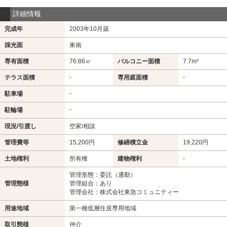
詳細情報
完成年
2003年10月築
採光面
東南
専有面積
76.86㎡
バルコニー面積
7.7m²
-
-
テラス面積
専用庭面積
-
駐車場
-
駐輪場
現況/引渡し
空家/相談
管理費等
15,200円
修繕積立金
19,220円
土地権利
所有権
建物権利
-
管理形態：委託（通勤）
管理態様
管理組合：あり
管理会社：株式会社東急コミュニティー
用途地域
第一種低層住居専用地域
取引態様
仲介