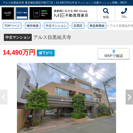
アルス目黒祐天寺 東京都目黒区中町2丁目｜14,490万円の中古マンション｜分譲マンション情報｜ME不動産西東京
TEL
検索
TOPページ
>
物件検索
>
中古マンション
>
目黒区
>
東急東横線
>
アルス目黒祐天
アルス目黒祐天寺
中古マンション
14,490万円
値下がり
MAPで確認