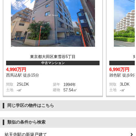
東京都大田区東雪谷5丁目
中古マンション
4,990万円
6,990万円
西馬込駅 徒歩15分
雑色駅 徒歩9
2SLDK
3LDK
間取
築年
1994年
間取
土地
-㎡
建物
57.54㎡
土地
-㎡
同じ学区の物件はこちら
類似の条件から検索
祐天寺駅の新築戸建て