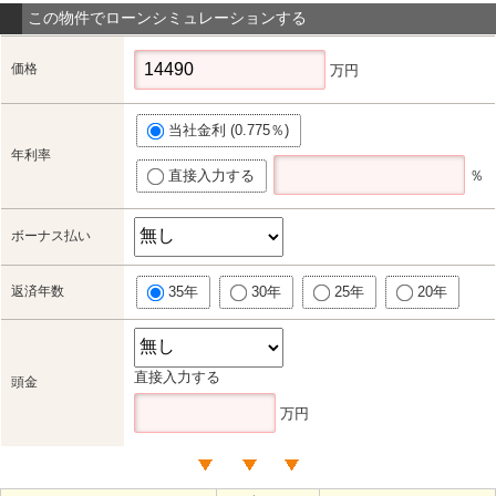
この物件でローンシミュレーションする
価格
万円
当社金利 (0.775％)
年利率
直接入力する
％
ボーナス払い
返済年数
35年
30年
25年
20年
直接入力する
頭金
万円