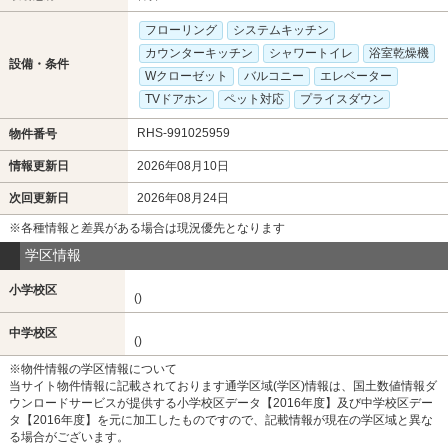
フローリング
システムキッチン
カウンターキッチン
シャワートイレ
浴室乾燥機
設備・条件
Wクローゼット
バルコニー
エレベーター
TVドアホン
ペット対応
プライスダウン
RHS-991025959
物件番号
情報更新日
2026年08月10日
次回更新日
2026年08月24日
※各種情報と差異がある場合は現況優先となります
学区情報
小学校区
()
中学校区
()
※物件情報の学区情報について
当サイト物件情報に記載されております通学区域(学区)情報は、国土数値情報ダ
ウンロードサービスが提供する小学校区データ【2016年度】及び中学校区デー
タ【2016年度】を元に加工したものですので、記載情報が現在の学区域と異な
る場合がございます。