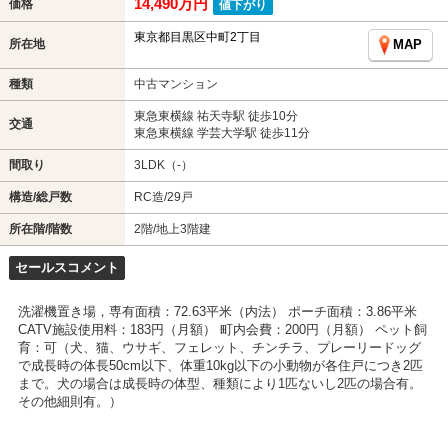
14,490万円
価格
値下がり
東京都目黒区中町2丁目
所在地
MAP
種類
中古マンション
東急東横線 祐天寺駅 徒歩10分
交通
東急東横線 学芸大学駅 徒歩11分
間取り
3LDK（-）
構造/総戸数
RC造/29戸
所在階/階数
2階/地上3階建
セールスコメント
洗濯機置き場，専有面積：72.63平米（内法） ポーチ面積：3.86平米
CATV施設使用料：183円（月額） 町内会費：200円（月額） ペット飼
育：可（犬、猫、ウサギ、フェレット、チンチラ、プレーリードッグ
で成長時の体長50cm以下、体重10kg以下の小動物が各住戸につき2匹
まで。犬の場合は成長時の体型、種類により1匹ないし2匹の場合有。
その他細則有。）