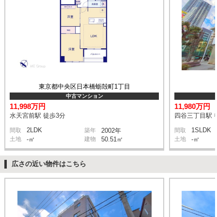
東京都中央区日本橋蛎殻町1丁目
中古マンション
11,998万円
11,980万円
水天宮前駅 徒歩3分
四谷三丁目駅 
2LDK
1SLDK
間取
築年
2002年
間取
土地
-㎡
建物
50.51㎡
土地
-㎡
広さの近い物件はこちら