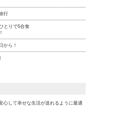
旅行
ひとりで5合食
！
日から！
者
安心して幸せな生活が送れるように最適